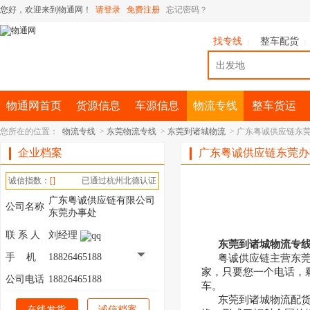
您好，欢迎来到物通网！
请登录
免费注册
忘记密码？
找专线
整车配货
|
|
物通网首页
货源信息
车源信息
物流专线
整车货运
您所在的位置：
物流专线
>
东莞物流专线
>
东莞到诸城物流
>
广东粤诚供应链东
企业档案
广东粤诚供应链东莞办
诚信指数：
[]
已通过杭州北德认证
广东粤诚供应链有限公司
公司名称
东莞办事处
联 系 人
刘经理
东莞到诸城物流专
手 机
18826465188
粤诚供应链主营东莞到
家，只要您一个电话，
公司电话
18826465188
车。
东莞到诸城物流配货以
在线发货
诚信档案