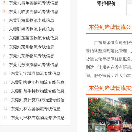
2
东莞到昌乐县物流专线信息
零担报价
3
东莞到临朐县物流专线信息
4
东莞到海阳物流专线信息
东莞到诸城物流公
5
东莞到栖霞物流专线信息
6
东莞到蓬莱区物流专线信息
广东粤诚供应链有限
7
东莞到莱州物流专线信息
来始终坚持规范化管理，
8
东莞到莱阳物流专线信息
货运仓储等提供优质服务
9
东莞到敖汉旗物流专线信息
到达，让服务在没有距离
10
东莞到宁城县物流专线信息
间。服务宗旨：以人为本
11
东莞到喀喇沁旗物流专线信息
东莞到诸城物流实
12
东莞到翁牛特旗物流专线信息
13
东莞到克什克腾旗物流专线信
息
14
东莞到林西县物流专线信息
15
东莞到巴林右旗物流专线信息