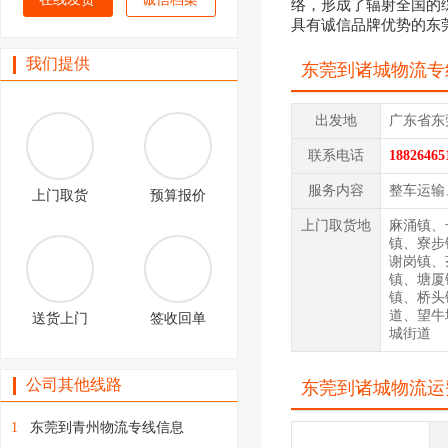
络，形成了辐射全国的
具有诚信品牌优势的东
我们提供
东莞到诸城物流专
出发地
广东省东
联系电话
18826465
服务内容
整车运输
上门取货
预算报价
上门取货地
麻涌镇、
镇、寮步
谢岗镇、
镇、塘厦
镇、桥头
道、望牛
送货上门
签收回单
城街道
公司其他线路
东莞到诸城物流运
1
东莞到青州物流专线信息