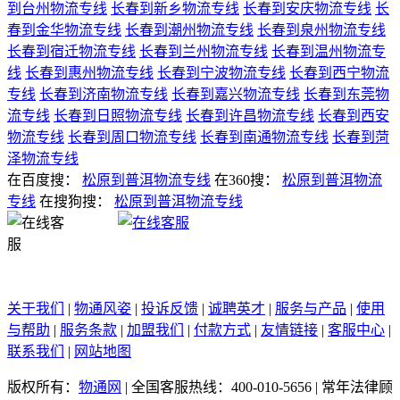
到台州物流专线
长春到新乡物流专线
长春到安庆物流专线
长
春到金华物流专线
长春到潮州物流专线
长春到泉州物流专线
长春到宿迁物流专线
长春到兰州物流专线
长春到温州物流专
线
长春到惠州物流专线
长春到宁波物流专线
长春到西宁物流
专线
长春到济南物流专线
长春到嘉兴物流专线
长春到东莞物
流专线
长春到日照物流专线
长春到许昌物流专线
长春到西安
物流专线
长春到周口物流专线
长春到南通物流专线
长春到菏
泽物流专线
在百度搜：
松原到普洱物流专线
在360搜：
松原到普洱物流
专线
在搜狗搜：
松原到普洱物流专线
关于我们
|
物通风姿
|
投诉反馈
|
诚聘英才
|
服务与产品
|
使用
与帮助
|
服务条款
|
加盟我们
|
付款方式
|
友情链接
|
客服中心
|
联系我们
|
网站地图
版权所有：
物通网
|
全国客服热线：400-010-5656
|
常年法律顾