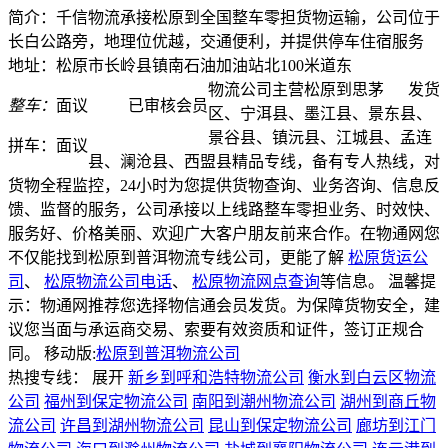
简介：千信物流承接松原到全国整车零担货物运输，公司位于
长白公路旁，地理位优越，交通便利，并提供停车住宿服务
地址：松原市长岭县镇南石油加油站北100米道东
物流公司主营松原到思茅
发货
整车：
面议
已审核会员
区、宁洱县、墨江县、景东县、
景谷县、镇沅县、江城县、孟连
拼车：
面议
县、澜沧县、西盟县精品专线，备有专人热线，对
货物全程监控，24小时为您提供货物查询、业务咨询、信息反
馈、监督的服务，公司承接以上线路整车零担业务、时效快、
服务好、价格美丽、欢迎广大客户朋友前来合作。在物通网您
不仅能找到松原到普洱物流专线公司，更能了解
松原货运公
司
、
松原物流公司电话
、
松原物流网点查询
等信息。 温馨提
示：物通网推荐您选择物信通会员发货。为保障货物安全，建
议您当面与承运商交易、索要有效资质和证件，签订正规合
同。
移动版:
松原到普洱物流公司
热搜专线：
展开
新乡到呼和浩特物流公司
衡水到白云区物流
公司
福州到保定物流公司
南阳到潮州物流公司
湖州到商丘物
流公司
许昌到湖州物流公司
昆山到保定物流公司
廊坊到江门