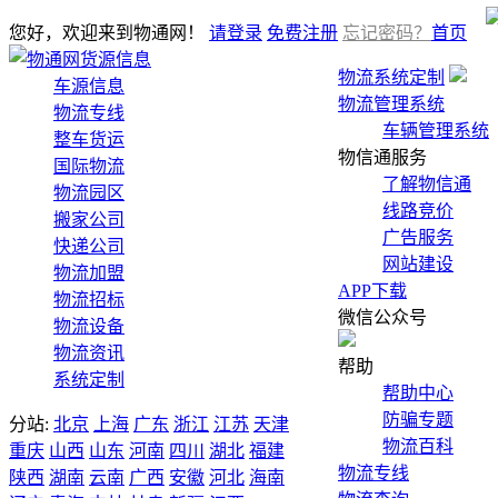
您好，欢迎来到物通网！
请登录
免费注册
忘记密码？
首页
货源信息
物流系统定制
车源信息
物流管理系统
物流专线
车辆管理系统
整车货运
物信通服务
国际物流
了解物信通
物流园区
线路竞价
搬家公司
广告服务
快递公司
网站建设
物流加盟
APP下载
物流招标
微信公众号
物流设备
物流资讯
帮助
系统定制
帮助中心
防骗专题
分站:
北京
上海
广东
浙江
江苏
天津
物流百科
重庆
山西
山东
河南
四川
湖北
福建
物流专线
陕西
湖南
云南
广西
安徽
河北
海南