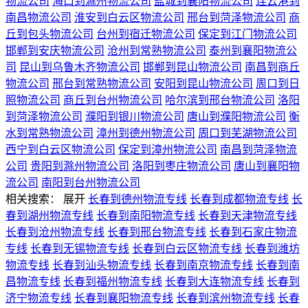
物流公司
海口到滁州物流公司
盐城到襄阳物流公司
连云港到
南昌物流公司
淮安到白云区物流公司
邢台到菏泽物流公司
商
丘到包头物流公司
台州到宿迁物流公司
保定到江门物流公司
邯郸到安庆物流公司
沧州到常熟物流公司
泰州到襄阳物流公
司
昆山到乌鲁木齐物流公司
邯郸到昆山物流公司
南昌到商丘
物流公司
邢台到常熟物流公司
安阳到昆山物流公司
周口到日
照物流公司
商丘到台州物流公司
哈尔滨到邢台物流公司
洛阳
到菏泽物流公司
濮阳到银川物流公司
唐山到濮阳物流公司
衡
水到常熟物流公司
漳州到德州物流公司
周口到芜湖物流公司
西宁到白云区物流公司
保定到漳州物流公司
南昌到菏泽物流
公司
贵阳到滁州物流公司
洛阳到枣庄物流公司
唐山到襄阳物
流公司
南阳到台州物流公司
相关搜索：
展开
长春到德州物流专线
长春到成都物流专线
长
春到湖州物流专线
长春到南阳物流专线
长春到天津物流专线
长春到沧州物流专线
长春到邢台物流专线
长春到石家庄物流
专线
长春到无锡物流专线
长春到白云区物流专线
长春到潍坊
物流专线
长春到汕头物流专线
长春到南京物流专线
长春到南
昌物流专线
长春到福州物流专线
长春到大连物流专线
长春到
济宁物流专线
长春到襄阳物流专线
长春到滨州物流专线
长春