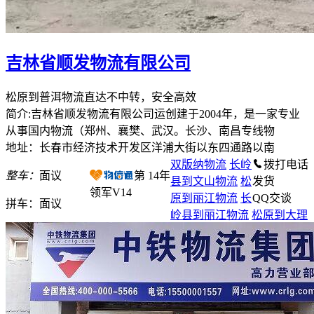
吉林省顺发物流有限公司
松原到普洱物流直达不中转，安全高效
简介:吉林省顺发物流有限公司运创建于2004年，是一家专业
从事国内物流（郑州、襄樊、武汉。长沙、南昌专线物
地址：长春市经济技术开发区洋浦大街以东四通路以南
双版纳物流
长岭
拨打电话
整车：
面议
第
14
年
县到文山物流
松
发货
领军V14
原到丽江物流
长
QQ交谈
拼车：
面议
岭县到丽江物流
松原到大理