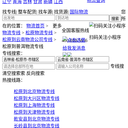
物流查询
辽宁
青海
吉林
甘肃
新疆
江西
找专线
|
整车配货
|
找车源
|
找货源
|
国际物流
您
所
在的位置：
物流首页
>
更多
全国客服热线
物流专线
>
松原物流专线
>
扫码关注小程序
松原到云南物流公司专线
>
400-010-5656
松原到普洱物流专线
专线搜索：
专线搜
清空搜索
索
反向搜索
热搜线路：
松原到北京物流专线
松原到大兴区物流专线
松原到上海物流专线
松原到天津物流专线
乾安县到北京物流专线
长岭县到北京物流专线