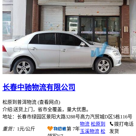
长春中驰物流有限公司
松原到普洱物流
(查看网点)
介绍:送货上门，省市全覆盖，量大优惠。
地址：长春市绿园区景阳大路3288号高力汽贸城D区5栋116号
物流
松原到
拨打电话
重货：
1元/公斤
第
7
年
玉溪物流
松
发货