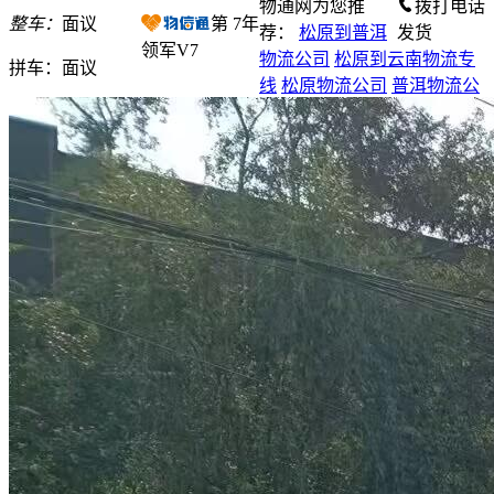
物通网为您推
拨打电话
整车：
面议
第
7
年
荐：
松原到普洱
发货
领军V7
物流公司
松原到云南物流专
拼车：
面议
线
松原物流公司
普洱物流公