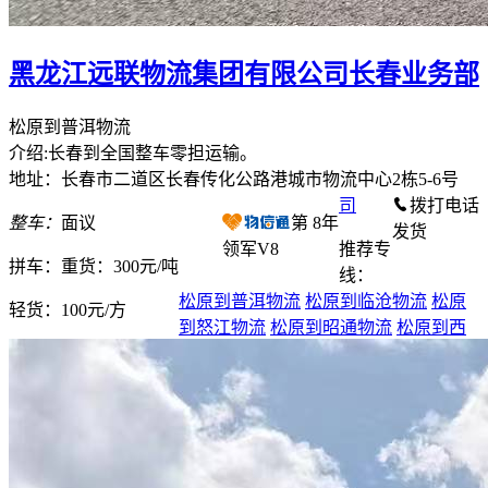
黑龙江远联物流集团有限公司长春业务部
松原到普洱物流
介绍:长春到全国整车零担运输。
地址：长春市二道区长春传化公路港城市物流中心2栋5-6号
司
拨打电话
整车：
面议
第
8
年
发货
领军V8
推荐专
拼车：
重货：300元/吨
线：
松原到普洱物流
松原到临沧物流
松原
轻货：
100元/方
到怒江物流
松原到昭通物流
松原到西