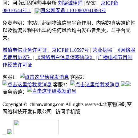
问：河南班固律师事务所
刘镕诚律师
|
备案：
京ICP备
08010544号-1
|
京公网安备 11010802041893号
免责声明：本站只起到物流信息平台作用，内容的真实准确性
以及物流过程中出现的任何风险均由发布者负责，与平台无
关。
增值电信业务许可证：京ICP证110597号
|
营业执照
|
《网络服
务使用协议》
|
《网络用户信息保密协议》
|
广播电视节目制
作经营许可证
客服1：
客服2：
客服3：
商务洽谈：
Copyright ©
chinawutong.com All rights reserved.北京物通时空
网络科技开发有限公司
访问
手机版