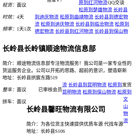
领军V7
原到红河物流
QQ交谈
轻货：
面议
松原到楚雄物流
长岭县
时效：
4天
到迪庆物流
松原到曲靖物流
长岭县到德宏物
流
松原到迪庆物流
长岭县到临沧物流
松原到
频率：
1天1次
德宏物流
长岭县到红河物流
长岭县到保山物
长岭县长岭镇顺途物流信息部
简介：顺途物流信息部专注物流服务！我公司是一家专业性的
货运服务企业。公司以开拓的思路、超前的意识，塑造崭新
地址：长岭县拱宸东路519
流
长岭县到昆明物流
松原到
发货
整车：
面议
已审核会员
昆明物流
松原到保山物流
松原到
文
拼车：
面议
山
长岭县馨旺物流有限公司
物
流
简介：为各位货主快速提供优质车源 代找车源
地址：长岭县S106