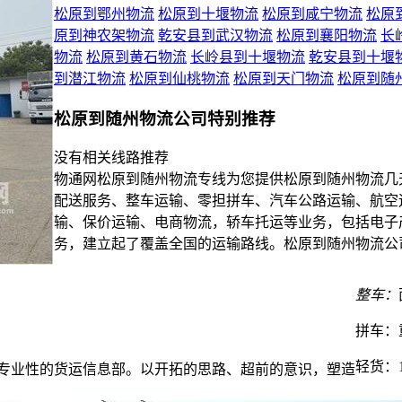
松原到鄂州物流
松原到十堰物流
松原到咸宁物流
松原
原到神农架物流
乾安县到武汉物流
松原到襄阳物流
长
物流
松原到黄石物流
长岭县到十堰物流
乾安县到十堰
到潜江物流
松原到仙桃物流
松原到天门物流
松原到随
松原到随州物流公司特别推荐
没有相关线路推荐
物通网松原到随州物流专线为您提供松原到随州物流几
配送服务、整车运输、零担拼车、汽车公路运输、航空
输、保价运输、电商物流，轿车托运等业务，包括电子
务，建立起了覆盖全国的运输路线。松原到随州物流公
整车：
拼车：
轻货：
家专业性的货运信息部。以开拓的思路、超前的意识，塑造