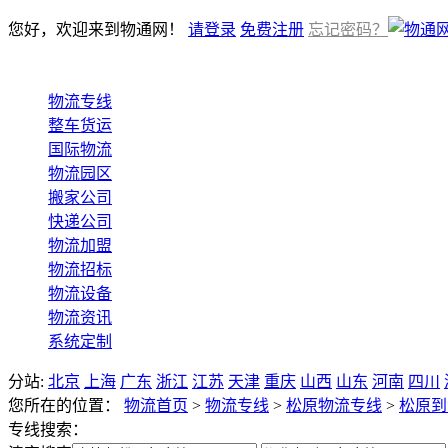
您好，欢迎来到物通网！
请登录
免费注册
忘记密码？
物流专线
整车货运
国际物流
物流园区
搬家公司
快递公司
物流加盟
物流招标
物流设备
物流资讯
系统定制
分站:
北京
上海
广东
浙江
江苏
天津
重庆
山西
山东
河南
四川
您所在的位置：
物流首页
>
物流专线
>
松原物流专线
>
松原到
专线搜索：