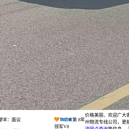
价格美丽、欢迎广大
整车：
面议
第
8
年
州物流专线公司，更
领军V8
流网点查询
等信息。