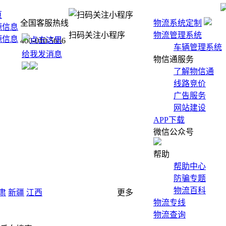
页
全国客服热线
物流系统定制
源信息
扫码关注小程序
物流管理系统
源信息
400-010-5656
车辆管理系统
物信通服务
了解物信通
线路竞价
广告服务
网站建设
APP下载
微信公众号
帮助
帮助中心
防骗专题
物流百科
肃
新疆
江西
更多
物流专线
物流查询