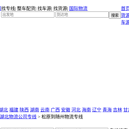
找专线
|
整车配货
|
找车源
|
找货源
|
国际物流
首
货
车
湖北
福建
陕西
湖南
云南
广西
安徽
河北
海南
辽宁
青海
吉林
甘
湖北物流公司专线
>
松原到随州物流专线