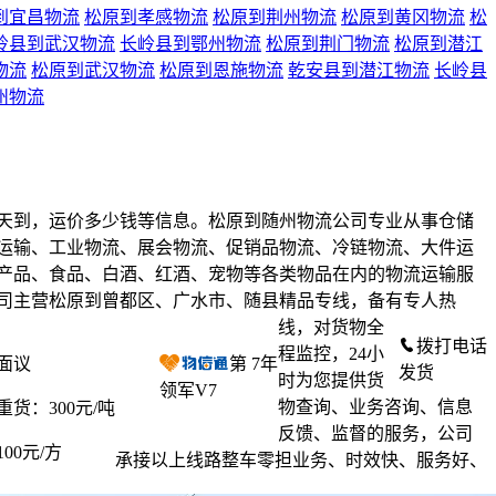
到宜昌物流
松原到孝感物流
松原到荆州物流
松原到黄冈物流
松
岭县到武汉物流
长岭县到鄂州物流
松原到荆门物流
松原到潜江
物流
松原到武汉物流
松原到恩施物流
乾安县到潜江物流
长岭县
州物流
天到，运价多少钱等信息。松原到随州物流公司专业从事仓储
运输、工业物流、展会物流、促销品物流、冷链物流、大件运
产品、食品、白酒、红酒、宠物等各类物品在内的物流运输服
司主营松原到曾都区、广水市、随县精品专线，备有专人热
线，对货物全
拨打电话
程监控，24小
面议
第
7
年
发货
时为您提供货
领军V7
物查询、业务咨询、信息
重货：300元/吨
反馈、监督的服务，公司
100元/方
承接以上线路整车零担业务、时效快、服务好、