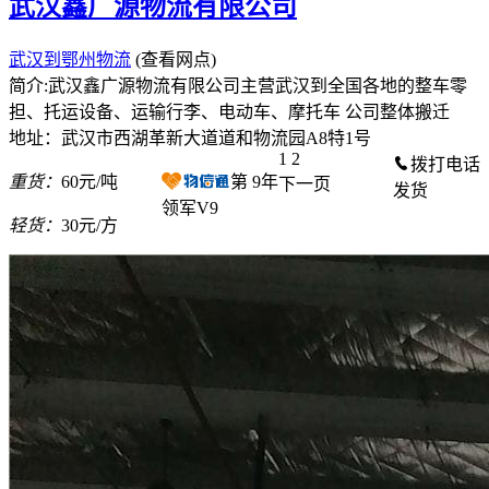
武汉鑫广源物流有限公司
武汉到鄂州物流
(查看网点)
简介:武汉鑫广源物流有限公司主营武汉到全国各地的整车零
担、托运设备、运输行李、电动车、摩托车 公司整体搬迁
地址：武汉市西湖革新大道道和物流园A8特1号
1
2
拨打电话
重货：
60元/吨
第
9
年
下一页
发货
领军V9
轻货：
30元/方