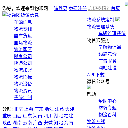
您好，欢迎来到物通网！
请登录
免费注册
忘记密码？
首页
货源信息
物流系统定制
车源信息
物流管理系统
物流专线
车辆管理系统
整车货运
物信通服务
国际物流
了解物信通
物流园区
线路竞价
搬家公司
广告服务
快递公司
网站建设
物流加盟
APP下载
物流招标
微信公众号
物流设备
物流资讯
帮助
系统定制
帮助中心
防骗专题
分站:
北京
上海
广东
浙江
江苏
天津
物流百科
重庆
山西
山东
河南
四川
湖北
福建
物流专线
陕西
湖南
云南
广西
安徽
河北
海南