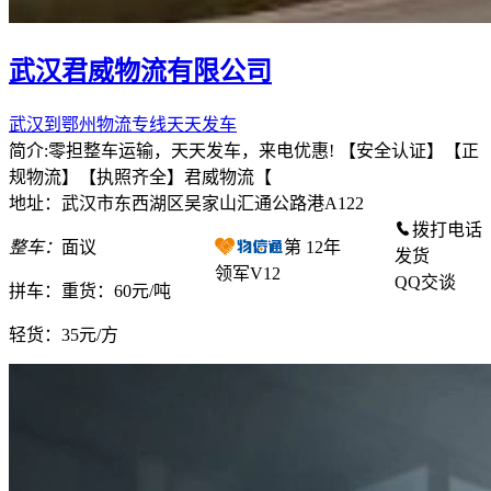
武汉君威物流有限公司
武汉到鄂州物流专线天天发车
简介:零担整车运输，天天发车，来电优惠! 【安全认证】【正
规物流】【执照齐全】君威物流【
地址：武汉市东西湖区吴家山汇通公路港A122
拨打电话
整车：
面议
第
12
年
发货
领军V12
QQ交谈
拼车：
重货：60元/吨
轻货：
35元/方