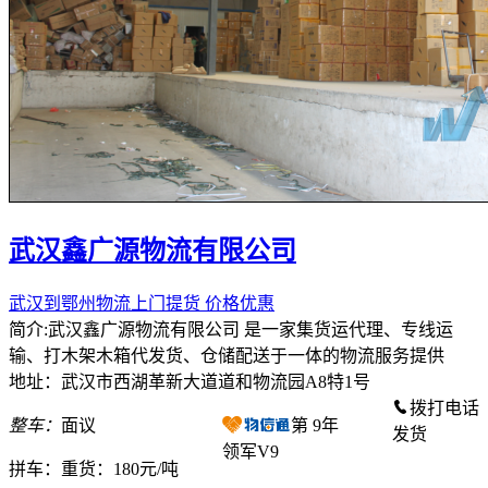
武汉鑫广源物流有限公司
武汉到鄂州物流上门提货 价格优惠
简介:武汉鑫广源物流有限公司 是一家集货运代理、专线运
输、打木架木箱代发货、仓储配送于一体的物流服务提供
地址：武汉市西湖革新大道道和物流园A8特1号
拨打电话
整车：
面议
第
9
年
发货
领军V9
拼车：
重货：180元/吨