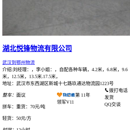
湖北悦锋物流有限公司
武汉到鄂州物流
介绍:刘经理：，李小姐：，自配各种车辆，4.2米，6.8米，9.6
米，12.5米，13.5米.17.5米，
地址：武汉市东西湖区新城十七路玖通达物流园1223号
拨打电话
整车：
面议
第
11
年
发货
领军V11
QQ交谈
拼车：
重货：70元/吨
轻货：
50元/方
时效：
12小时