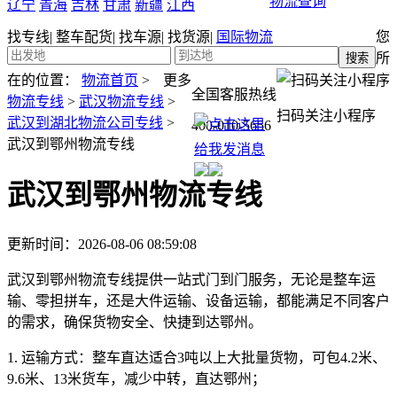
物流查询
辽宁
青海
吉林
甘肃
新疆
江西
找专线
|
整车配货
|
找车源
|
找货源
|
国际物流
您
所
在的位置：
物流首页
>
更多
全国客服热线
物流专线
>
武汉物流专线
>
扫码关注小程序
武汉到湖北物流公司专线
>
400-010-5656
武汉到鄂州物流专线
武汉到鄂州物流专线
更新时间：2026-08-06 08:59:08
武汉到鄂州物流专线提供一站式门到门服务，无论是整车运
输、零担拼车，还是大件运输、设备运输，都能满足不同客户
的需求，确保货物安全、快捷到达鄂州。
1. 运输方式：
整车直达适合3吨以上大批量货物，可包4.2米、
9.6米、13米货车，减少中转，直达鄂州；