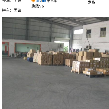
整车：
面议
第
6
年
发货
典范V6
拼车：
面议