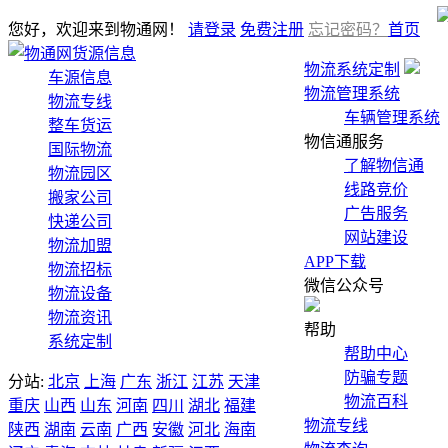
您好，欢迎来到物通网！
请登录
免费注册
忘记密码？
首页
货源信息
物流系统定制
车源信息
物流管理系统
物流专线
车辆管理系统
整车货运
物信通服务
国际物流
了解物信通
物流园区
线路竞价
搬家公司
广告服务
快递公司
网站建设
物流加盟
APP下载
物流招标
微信公众号
物流设备
物流资讯
帮助
系统定制
帮助中心
防骗专题
分站:
北京
上海
广东
浙江
江苏
天津
物流百科
重庆
山西
山东
河南
四川
湖北
福建
物流专线
陕西
湖南
云南
广西
安徽
河北
海南