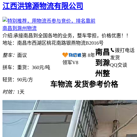
江西洪锦源物流有限公司
南昌到滁州物流
介绍:承接南昌到全国各地的业务，整车零担，价格优惠！！
地址：南昌市西湖区桃花南路银燕物流B2016号
拨打电话
南昌
整车：
面议
第
8
年
发货
到滁
领军V8
QQ交谈
拼车：
重货：360元/吨
州整
轻货：
90元/方
车物流 发货参考价格
时效：
1天