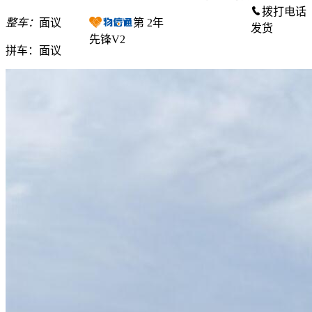
拨打电话
整车：
面议
第
2
年
发货
先锋V2
拼车：
面议