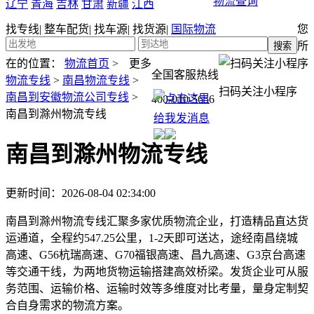
物流查询
辽宁
青海
吉林
甘肃
新疆
江西
找专线
|
整车配货
|
找车源
|
找货源
|
国际物流
您
所
在的位置：
物流首页
>
更多
全国客服热线
物流专线
>
南昌物流专线
>
扫码关注小程序
南昌到安徽物流公司专线
>
400-010-5656
南昌到滁州物流专线
南昌到滁州物流专线
更新时间：2026-08-04 02:34:00
南昌到滁州物流专线汇聚多家优质物流企业，打造精品直达货
运通道，全程约547.25公里，1-2天即可送达，途经南昌绕城
高速、G56杭瑞高速、G70福银高速、昌九高速、G3京台高速
等交通干线，为两地货物运输搭建高效桥梁。发货企业可从服
务范围、运输价格、运输时效等多维度对比考量，量身定制契
合自身需求的物流方案。