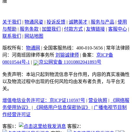
关于我们
|
物通风姿
|
投诉反馈
|
诚聘英才
|
服务与产品
|
使用
与帮助
|
服务条款
|
加盟我们
|
付款方式
|
友情链接
|
客服中心
|
联系我们
|
网站地图
版权所有：
物通网
|
全国客服热线：400-010-5656
|
常年法律顾
问：河南班固律师事务所
刘镕诚律师
|
备案：
京ICP备
08010544号-1
|
京公网安备 11010802041893号
免责声明：本站只起到物流信息平台作用，内容的真实准确性
以及物流过程中出现的任何风险均由发布者负责，与平台无
关。
增值电信业务许可证：京ICP证110597号
|
营业执照
|
《网络服
务使用协议》
|
《网络用户信息保密协议》
|
广播电视节目制
作经营许可证
客服1：
客服2：