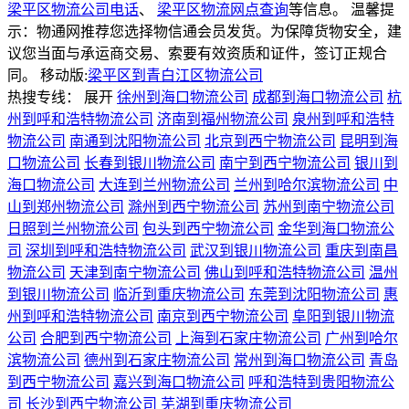
梁平区物流公司电话
、
梁平区物流网点查询
等信息。 温馨提
示：物通网推荐您选择物信通会员发货。为保障货物安全，建
议您当面与承运商交易、索要有效资质和证件，签订正规合
同。
移动版:
梁平区到青白江区物流公司
热搜专线：
展开
徐州到海口物流公司
成都到海口物流公司
杭
州到呼和浩特物流公司
济南到福州物流公司
泉州到呼和浩特
物流公司
南通到沈阳物流公司
北京到西宁物流公司
昆明到海
口物流公司
长春到银川物流公司
南宁到西宁物流公司
银川到
海口物流公司
大连到兰州物流公司
兰州到哈尔滨物流公司
中
山到郑州物流公司
滁州到西宁物流公司
苏州到南宁物流公司
日照到兰州物流公司
包头到西宁物流公司
金华到海口物流公
司
深圳到呼和浩特物流公司
武汉到银川物流公司
重庆到南昌
物流公司
天津到南宁物流公司
佛山到呼和浩特物流公司
温州
到银川物流公司
临沂到重庆物流公司
东莞到沈阳物流公司
惠
州到呼和浩特物流公司
南京到西宁物流公司
阜阳到银川物流
公司
合肥到西宁物流公司
上海到石家庄物流公司
广州到哈尔
滨物流公司
德州到石家庄物流公司
常州到海口物流公司
青岛
到西宁物流公司
嘉兴到海口物流公司
呼和浩特到贵阳物流公
司
长沙到西宁物流公司
芜湖到重庆物流公司