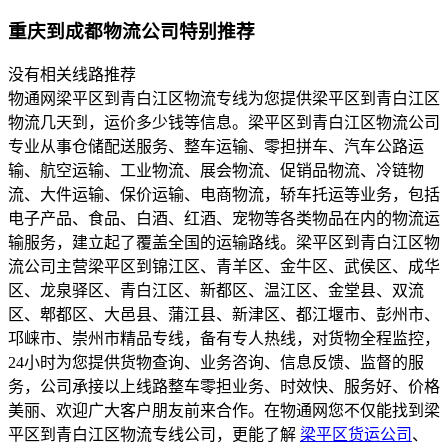
重庆到成都物流公司特别推荐
没有相关线路推荐
物通网梁平区到青白江区物流专线为您提供梁平区到青白江区
物流几天到，运价多少钱等信息。梁平区到青白江区物流公司
专业从事仓储配送服务、整车运输、零担拼车、汽车公路运
输、航空运输、工业物流、展会物流、促销品物流、冷链物
流、大件运输、保价运输、电商物流，轿车托运等业务，包括
电子产品、食品、白酒、红酒、宠物等各类物品在内的物流运
输服务，建立起了覆盖全国的运输路线。梁平区到青白江区物
流公司主营梁平区到锦江区、青羊区、金牛区、武侯区、成华
区、龙泉驿区、青白江区、新都区、温江区、金堂县、双流
区、郫都区、大邑县、蒲江县、新津区、都江堰市、彭州市、
邛崃市、崇州市精品专线，备有专人热线，对货物全程监控，
24小时为您提供货物查询、业务咨询、信息反馈、监督的服
务，公司承接以上线路整车零担业务、时效快、服务好、价格
美丽、欢迎广大客户朋友前来合作。在物通网您不仅能找到梁
平区到青白江区物流专线公司，更能了解
梁平区货运公司
、