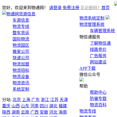
您好，欢迎来到物通网！
请登录
免费注册
忘记密码？
首页
货源信息
物流系统定制
车源信息
物流管理系统
物流专线
车辆管理系统
整车货运
物信通服务
国际物流
了解物信通
物流园区
线路竞价
搬家公司
广告服务
快递公司
网站建设
物流加盟
APP下载
物流招标
微信公众号
物流设备
物流资讯
帮助
系统定制
帮助中心
防骗专题
分站:
北京
上海
广东
浙江
江苏
天津
物流百科
重庆
山西
山东
河南
四川
湖北
福建
物流专线
陕西
湖南
云南
广西
安徽
河北
海南