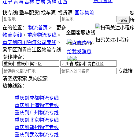
物流查询
辽宁
青海
吉林
甘肃
新疆
江西
找专线
|
整车配货
|
找车源
|
找货源
|
国际物流
您
所
在的位置：
物流首页
>
更多
全国客服热线
物流专线
>
重庆物流专线
>
扫码关注小程序
重庆到四川物流公司专线
>
400-010-5656
梁平区到青白江区物流专线
专线搜索：
专线搜
清空搜索
索
反向搜索
热搜线路：
重庆到成都物流专线
重庆到上海物流专线
重庆到广州物流专线
重庆到北京物流专线
重庆到郑州物流专线
重庆到武汉物流专线