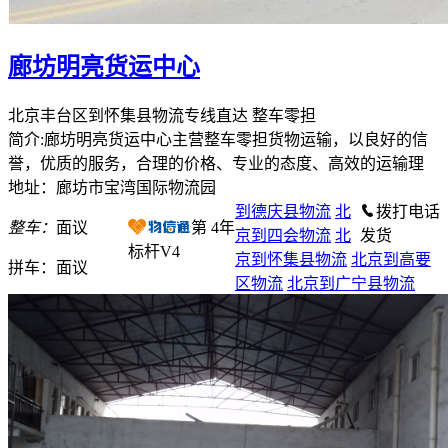
廊坊明亮货运中心
北京丰台区到怀集县物流专线直达 整车零担
简介:廊坊明亮货运中心主营整车零担货物运输，以良好的信
誉，优质的服务，合理的价格、专业的态度、高效的运输理
地址：廊坊市宝湾国际物流园
到德庆县物流
北
拨打电话
整车：
面议
第
4
年
京到四会物流
北
发货
标杆V4
京到怀集县物流
北京到高要
拼车：
面议
区物流
北京到广宁县物流