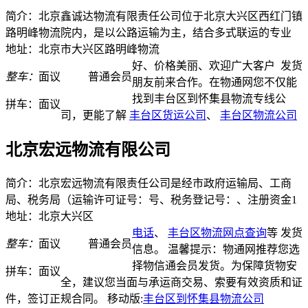
简介：北京鑫诚达物流有限责任公司位于北京大兴区西红门镇
路明峰物流院内，是以公路运输为主，结合多式联运的专业
地址：北京市大兴区路明峰物流
好、价格美丽、欢迎广大客户
发货
整车：
面议
普通会员
朋友前来合作。在物通网您不仅能
找到丰台区到怀集县物流专线公
拼车：
面议
司，更能了解
丰台区货运公司
、
丰台区物流公司
北京宏远物流有限公司
简介：北京宏远物流有限责任公司是经市政府运输局、工商
局、税务局（运输许可证号：号、税务登记号：、注册资金1
地址：北京大兴区
电话
、
丰台区物流网点查询
等
发货
整车：
面议
普通会员
信息。 温馨提示：物通网推荐您选
择物信通会员发货。为保障货物安
拼车：
面议
全，建议您当面与承运商交易、索要有效资质和证
件，签订正规合同。
移动版:
丰台区到怀集县物流公司