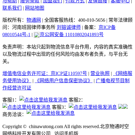
与帮助
|
服务条款
|
加盟我们
|
付款方式
|
友情链接
|
客服中心
|
联系我们
|
网站地图
版权所有：
物通网
|
全国客服热线：400-010-5656
|
常年法律顾
问：河南班固律师事务所
刘镕诚律师
|
备案：
京ICP备
08010544号-1
|
京公网安备 11010802041893号
免责声明：本站只起到物流信息平台作用，内容的真实准确性
以及物流过程中出现的任何风险均由发布者负责，与平台无
关。
增值电信业务许可证：京ICP证110597号
|
营业执照
|
《网络服
务使用协议》
|
《网络用户信息保密协议》
|
广播电视节目制
作经营许可证
客服1：
客服2：
客服3：
商务洽谈：
Copyright ©
chinawutong.com All rights reserved.北京物通时空
网络科技开发有限公司
访问
手机版