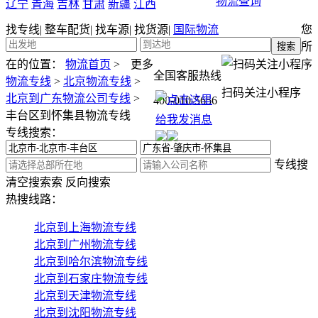
物流查询
辽宁
青海
吉林
甘肃
新疆
江西
找专线
|
整车配货
|
找车源
|
找货源
|
国际物流
您
所
在的位置：
物流首页
>
更多
全国客服热线
物流专线
>
北京物流专线
>
扫码关注小程序
北京到广东物流公司专线
>
400-010-5656
丰台区到怀集县物流专线
专线搜索：
专线搜
清空搜索
索
反向搜索
热搜线路：
北京到上海物流专线
北京到广州物流专线
北京到哈尔滨物流专线
北京到石家庄物流专线
北京到天津物流专线
北京到沈阳物流专线