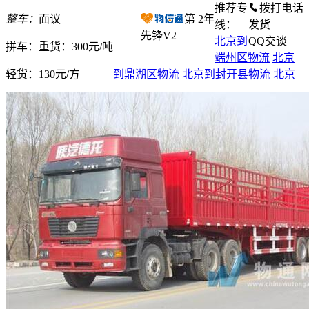
推荐专
拨打电话
整车：
面议
第
2
年
线：
发货
先锋V2
北京到
QQ交谈
拼车：
重货：300元/吨
端州区物流
北京
轻货：
130元/方
到鼎湖区物流
北京到封开县物流
北京