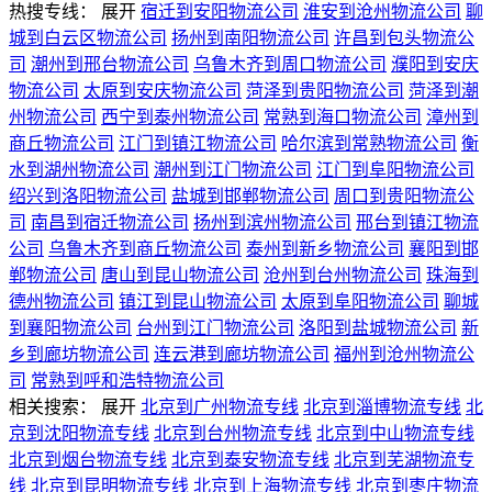
热搜专线：
展开
宿迁到安阳物流公司
淮安到沧州物流公司
聊
城到白云区物流公司
扬州到南阳物流公司
许昌到包头物流公
司
潮州到邢台物流公司
乌鲁木齐到周口物流公司
濮阳到安庆
物流公司
太原到安庆物流公司
菏泽到贵阳物流公司
菏泽到潮
州物流公司
西宁到泰州物流公司
常熟到海口物流公司
漳州到
商丘物流公司
江门到镇江物流公司
哈尔滨到常熟物流公司
衡
水到湖州物流公司
潮州到江门物流公司
江门到阜阳物流公司
绍兴到洛阳物流公司
盐城到邯郸物流公司
周口到贵阳物流公
司
南昌到宿迁物流公司
扬州到滨州物流公司
邢台到镇江物流
公司
乌鲁木齐到商丘物流公司
泰州到新乡物流公司
襄阳到邯
郸物流公司
唐山到昆山物流公司
沧州到台州物流公司
珠海到
德州物流公司
镇江到昆山物流公司
太原到阜阳物流公司
聊城
到襄阳物流公司
台州到江门物流公司
洛阳到盐城物流公司
新
乡到廊坊物流公司
连云港到廊坊物流公司
福州到沧州物流公
司
常熟到呼和浩特物流公司
相关搜索：
展开
北京到广州物流专线
北京到淄博物流专线
北
京到沈阳物流专线
北京到台州物流专线
北京到中山物流专线
北京到烟台物流专线
北京到泰安物流专线
北京到芜湖物流专
线
北京到昆明物流专线
北京到上海物流专线
北京到枣庄物流