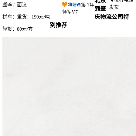
北京
整车：
面议
第
7
年
发货
到肇
领军V7
庆物流公司特
拼车：
重货：190元/吨
别推荐
轻货：
80元/方