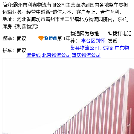
简介:霸州市利鑫物流有限公司主营廊坊到国内各地整车零担
运输业务。经营中遵循“诚信为本、客户至上、合作互利、
地址：河北省廊坊市霸州市堂二里镇北方物流园院内，东4号
库房《利鑫物流》
物通网为您推
拨打电话
整车：
面议
第
1
年
荐：
丰台区到怀
发货
集县物流公司
北京到广东物
拼车：
面议
流专线
北京物流公司
肇庆物流公司