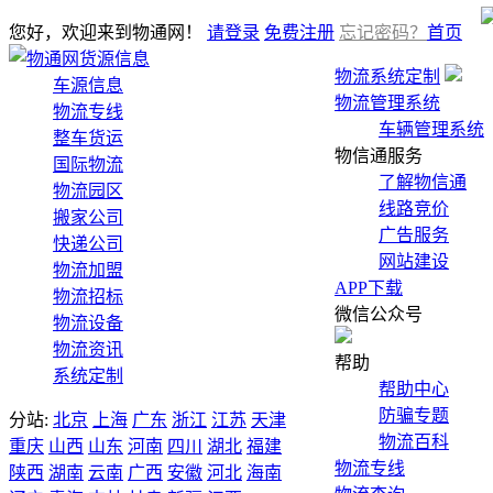
您好，欢迎来到物通网！
请登录
免费注册
忘记密码？
首页
货源信息
物流系统定制
车源信息
物流管理系统
物流专线
车辆管理系统
整车货运
物信通服务
国际物流
了解物信通
物流园区
线路竞价
搬家公司
广告服务
快递公司
网站建设
物流加盟
APP下载
物流招标
微信公众号
物流设备
物流资讯
帮助
系统定制
帮助中心
防骗专题
分站:
北京
上海
广东
浙江
江苏
天津
物流百科
重庆
山西
山东
河南
四川
湖北
福建
物流专线
陕西
湖南
云南
广西
安徽
河北
海南