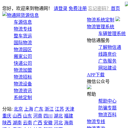
您好，欢迎来到物通网！
请登录
免费注册
忘记密码？
首页
货源信息
物流系统定制
车源信息
物流管理系统
物流专线
车辆管理系统
整车货运
物信通服务
国际物流
了解物信通
物流园区
线路竞价
搬家公司
广告服务
快递公司
网站建设
物流加盟
APP下载
物流招标
微信公众号
物流设备
物流资讯
帮助
系统定制
帮助中心
防骗专题
分站:
北京
上海
广东
浙江
江苏
天津
物流百科
重庆
山西
山东
河南
四川
湖北
福建
物流专线
陕西
湖南
云南
广西
安徽
河北
海南