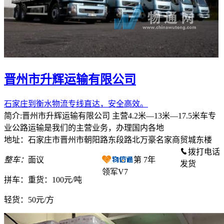
晋州市升辉运输有限公司
石家庄到衡水物流专线直达，安全高效。
简介:晋州市升辉运输有限公司 主营4.2米—13米—17.5米车专
业公路运输是我们的主营业务，办理国内各地
地址：石家庄市晋州市朝阳路东段路北万豪名家商贸城东楼
拨打电话
整车：
面议
第
7
年
发货
领军V7
拼车：
重货：100元/吨
轻货：
50元/方