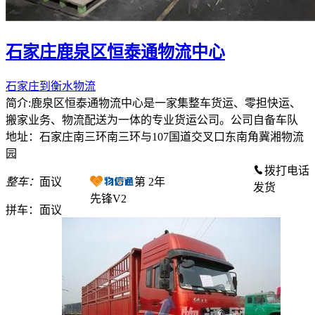
石家庄鹿泉区恒泰通物流中心
石家庄到衡水物流
简介:鹿泉区恒泰通物流中心是一家集整车货运、零担快运、
搬家业务、物流配送为一体的专业货运公司。公司自备车队
地址：石家庄南三环南三环与107国道交叉口东南角冀湘物流
园
拨打电话
整车：
面议
第
2
年
发货
先锋V2
拼车：
面议