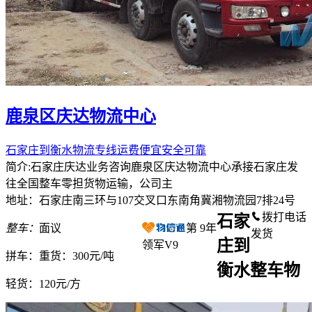
鹿泉区庆达物流中心
石家庄到衡水物流专线运费便宜安全可靠
简介:石家庄庆达业务咨询鹿泉区庆达物流中心承接石家庄发
往全国整车零担货物运输，公司主
地址：石家庄南三环与107交叉口东南角冀湘物流园7排24号
拨打电话
石家
整车：
面议
第
9
年
发货
庄到
领军V9
拼车：
重货：300元/吨
衡水整车物
轻货：
120元/方