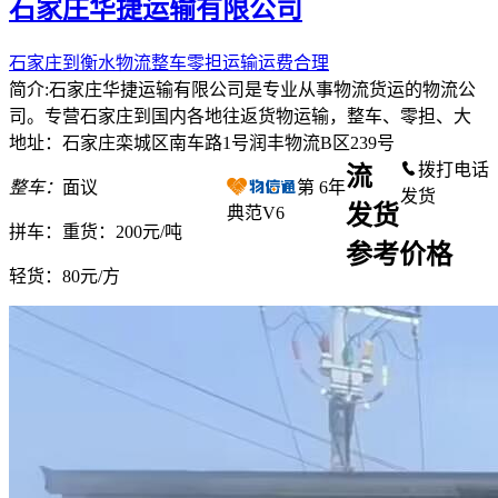
石家庄华捷运输有限公司
石家庄到衡水物流整车零担运输运费合理
简介:石家庄华捷运输有限公司是专业从事物流货运的物流公
司。专营石家庄到国内各地往返货物运输，整车、零担、大
地址：石家庄栾城区南车路1号润丰物流B区239号
拨打电话
流
整车：
面议
第
6
年
发货
发货
典范V6
拼车：
重货：200元/吨
参考价格
轻货：
80元/方