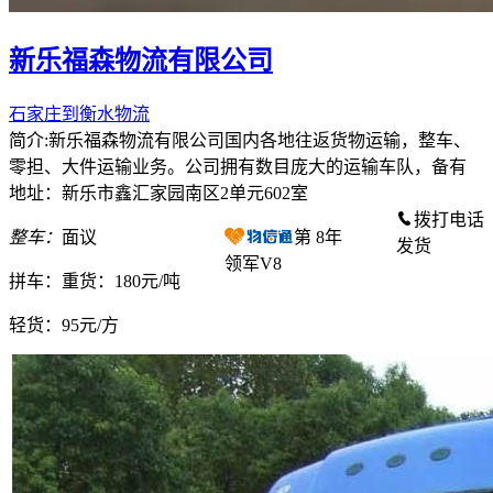
新乐福森物流有限公司
石家庄到衡水物流
简介:新乐福森物流有限公司国内各地往返货物运输，整车、
零担、大件运输业务。公司拥有数目庞大的运输车队，备有
地址：新乐市鑫汇家园南区2单元602室
拨打电话
整车：
面议
第
8
年
发货
领军V8
拼车：
重货：180元/吨
轻货：
95元/方