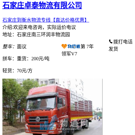
石家庄卓泰物流有限公司
石家庄到衡水物流专线【直达价格优惠】
介绍:欢迎来电咨询，实际运价电议
地址：石家庄南三环润丰物流园
拨打电话
整车：
面议
第
7
年
发货
领军V7
拼车：
重货：200元/吨
轻货：
70元/方