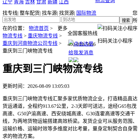
物流查询
辽宁
青海
吉林
甘肃
新疆
江西
找专线
|
整车配货
|
找车源
|
找货源
|
国际物流
您
所
在的位置：
物流首页
>
更多
全国客服热线
物流专线
>
重庆物流专线
>
扫码关注小程序
重庆到河南物流公司专线
>
400-010-5656
重庆到三门峡物流专线
重庆到三门峡物流专线
更新时间：2026-08-09 13:05:03
重庆到三门峡物流专线汇聚多家优质物流企业，打造精品直达
货运通道，全程约913.67公里，2-3天即可送达，途经G65包茂
高速、G50沪渝高速、西安绕城高速、G30连霍高速等交通干
线，为两地货物运输搭建高效桥梁。发货企业可从服务范围、
运输价格、运输时效等多维度对比考量，量身定制契合自身需
求的物流方案。