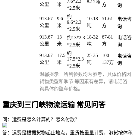
7.6*2.3
8-12吨
公里
米
方
询
*2.5米
约
913.67
9.6
10-18
51-61
电话咨
9.6*2.3
公里
米
吨
方
询
*2.5米
913.67
13
18-32
67-81
约13*2.3
电话咨
公里
米
吨
方
*2.5米
询
约
913.67
17.5
25-35
100-
电话咨
17.5*2.3
公里
米
吨
137方
询
*2.5米
温馨提示：所列参数均为参考，具体价格因
货物类型和季节 等因素有差异，请电话咨
询具体的整车价格。
重庆到三门峡物流运输 常见问答
问：运费是怎么计算的？怎么付款？
答：运费是根据货物起止地点，重货按重量计费，泡货按体积