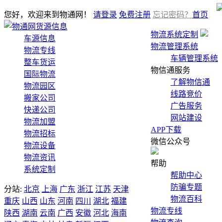
您好，欢迎来到物通网！
请登录
免费注册
忘记密码？
首页
货源信息
物流系统定制
车源信息
物流管理系统
物流专线
车辆管理系统
整车货运
物信通服务
国际物流
了解物信通
物流园区
线路竞价
搬家公司
广告服务
快递公司
网站建设
物流加盟
APP下载
物流招标
微信公众号
物流设备
物流资讯
帮助
系统定制
帮助中心
防骗专题
分站:
北京
上海
广东
浙江
江苏
天津
物流百科
重庆
山西
山东
河南
四川
湖北
福建
物流专线
陕西
湖南
云南
广西
安徽
河北
海南