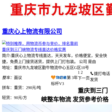
重庆心上物流有限公司
重庆到三门峡物流专线直达价格实惠
简介:重庆心上物流专线直达，天天发车，价格便宜，安全快
捷，免费上门接货送货，提供上门打包装。 公司 是由
地址：重庆市九龙坡区勤牛物流中心五区G区10号
1
2
拨打电话
整车：
面议
第
3
年
下一页
发货
标杆V3
拼车：
重货：290元/吨
重庆到三门
轻货：
90元/方
峡整车物流 发货参考价格