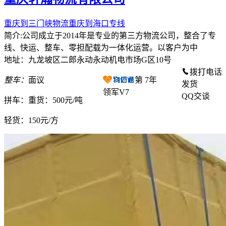
重庆到三门峡物流重庆到海口专线
简介:公司成立于2014年是专业的第三方物流公司，整合了专
线、快运、整车、零担配载为一体化运营。以客户为中
地址：九龙坡区二郎永动永动机电市场G区10号
拨打电话
整车：
面议
第
7
年
发货
领军V7
QQ交谈
拼车：
重货：500元/吨
轻货：
150元/方