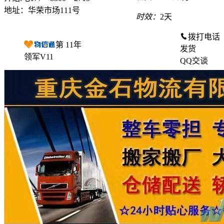
地址：华荣市场111号
时效：
2天
拨打电话
第
11
年
发货
领军V11
QQ交谈