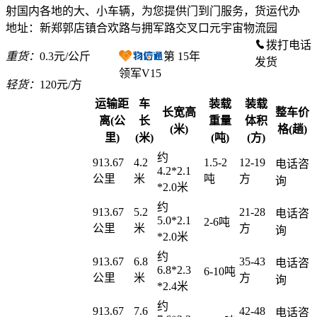
射国内各地的大、小车辆，为您提供门到门服务，货运代办
地址：新郑郭店镇合欢路与拥军路交叉口元宇宙物流园
拨打电话
重货：
0.3元/公斤
第
15
年
发货
领军V15
轻货：
120元/方
运输距
车
装载
装载
长宽高
整车价
离(公
长
重量
体积
(米)
格(趟)
里)
(米)
(吨)
(方)
约
913.67
4.2
1.5-2
12-19
电话咨
4.2*2.1
公里
米
吨
方
询
*2.0米
约
913.67
5.2
21-28
电话咨
5.0*2.1
2-6吨
公里
米
方
询
*2.0米
约
913.67
6.8
35-43
电话咨
6.8*2.3
6-10吨
公里
米
方
询
*2.4米
约
913.67
7.6
42-48
电话咨