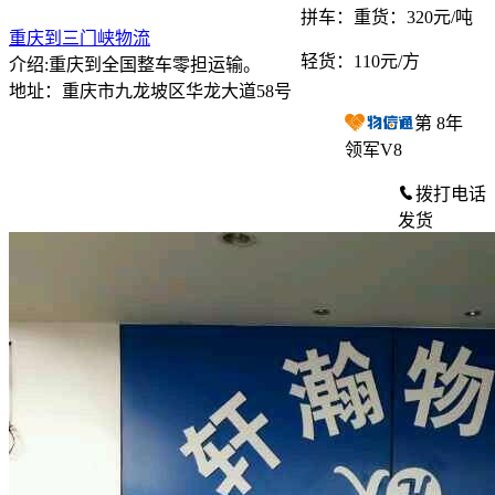
拼车：
重货：320元/吨
重庆到三门峡物流
轻货：
110元/方
介绍:重庆到全国整车零担运输。
地址：重庆市九龙坡区华龙大道58号
第
8
年
领军V8
拨打电话
发货