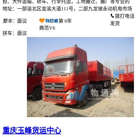
担、大件运输、轿车、行李托运，工地搬迁、搬厂等专业的
地址：一部渝北区金渝大道111号，二部九龙坡永动机电市场
拨打电话
整车：
面议
第
6
年
发货
典范V6
拼车：
面议
重庆玉峰货运中心