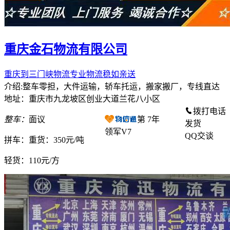
重庆金石物流有限公司
重庆到三门峡物流专业物流稳如亲送
介绍:整车零担，大件运输，轿车托运，搬家搬厂，专线直达
地址：重庆市九龙坡区创业大道兰花八小区
拨打电话
整车：
面议
第
7
年
发货
领军V7
QQ交谈
拼车：
重货：350元/吨
轻货：
110元/方