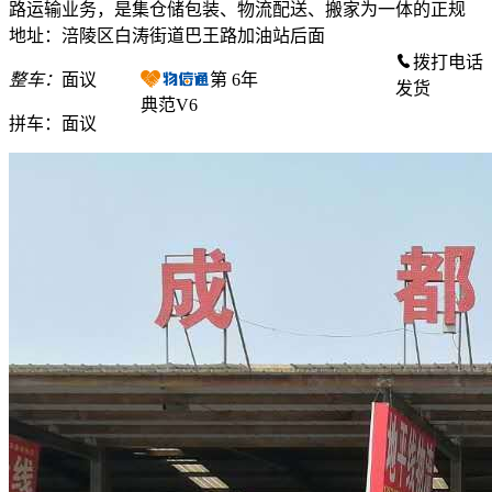
路运输业务，是集仓储包装、物流配送、搬家为一体的正规
地址：涪陵区白涛街道巴王路加油站后面
拨打电话
整车：
面议
第
6
年
发货
典范V6
拼车：
面议