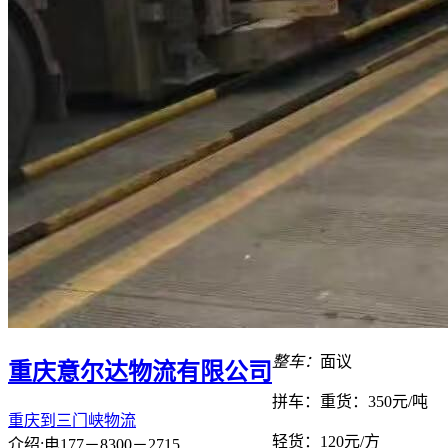
整车：
面议
重庆意尔达物流有限公司
拼车：
重货：350元/吨
重庆到三门峡物流
轻货：
120元/方
介绍:电177－8300－2715