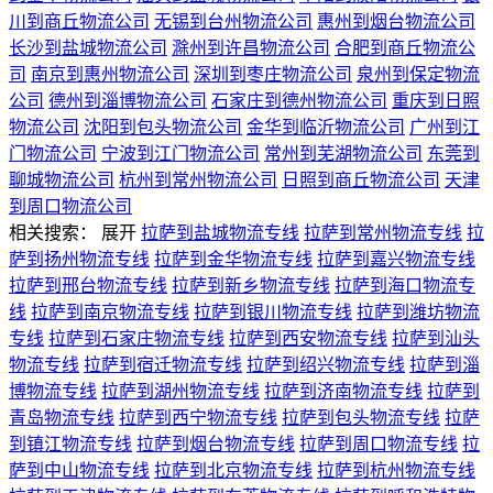
川到商丘物流公司
无锡到台州物流公司
惠州到烟台物流公司
长沙到盐城物流公司
滁州到许昌物流公司
合肥到商丘物流公
司
南京到惠州物流公司
深圳到枣庄物流公司
泉州到保定物流
公司
德州到淄博物流公司
石家庄到德州物流公司
重庆到日照
物流公司
沈阳到包头物流公司
金华到临沂物流公司
广州到江
门物流公司
宁波到江门物流公司
常州到芜湖物流公司
东莞到
聊城物流公司
杭州到常州物流公司
日照到商丘物流公司
天津
到周口物流公司
相关搜索：
展开
拉萨到盐城物流专线
拉萨到常州物流专线
拉
萨到扬州物流专线
拉萨到金华物流专线
拉萨到嘉兴物流专线
拉萨到邢台物流专线
拉萨到新乡物流专线
拉萨到海口物流专
线
拉萨到南京物流专线
拉萨到银川物流专线
拉萨到潍坊物流
专线
拉萨到石家庄物流专线
拉萨到西安物流专线
拉萨到汕头
物流专线
拉萨到宿迁物流专线
拉萨到绍兴物流专线
拉萨到淄
博物流专线
拉萨到湖州物流专线
拉萨到济南物流专线
拉萨到
青岛物流专线
拉萨到西宁物流专线
拉萨到包头物流专线
拉萨
到镇江物流专线
拉萨到烟台物流专线
拉萨到周口物流专线
拉
萨到中山物流专线
拉萨到北京物流专线
拉萨到杭州物流专线