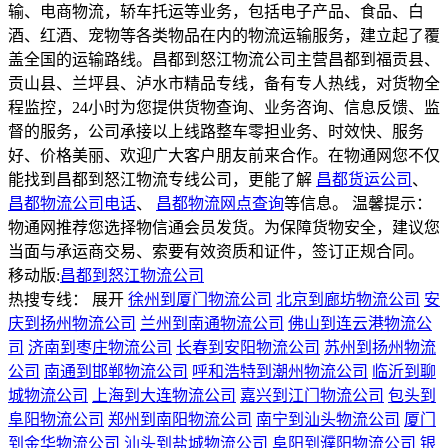
输、电商物流，轿车托运等业务，包括电子产品、食品、白
酒、红酒、宠物等各类物品在内的物流运输服务，建立起了覆
盖全国的运输路线。昌都到怒江物流公司主营昌都到福贡县、
贡山县、兰坪县、泸水市精品专线，备有专人热线，对货物全
程监控，24小时为您提供货物查询、业务咨询、信息反馈、监
督的服务，公司承接以上线路整车零担业务、时效快、服务
好、价格美丽、欢迎广大客户朋友前来合作。在物通网您不仅
能找到昌都到怒江物流专线公司，更能了解
昌都货运公司
、
昌都物流公司电话
、
昌都物流网点查询
等信息。 温馨提示：
物通网推荐您选择物信通会员发货。为保障货物安全，建议您
当面与承运商交易、索要有效资质和证件，签订正规合同。
移动版:
昌都到怒江物流公司
热搜专线：
展开
徐州到厦门物流公司
北京到廊坊物流公司
安
庆到扬州物流公司
兰州到南通物流公司
佛山到连云港物流公
司
济南到枣庄物流公司
长春到安阳物流公司
苏州到扬州物流
公司
南通到邯郸物流公司
呼和浩特到潮州物流公司
临沂到聊
城物流公司
上海到大连物流公司
嘉兴到江门物流公司
包头到
阜阳物流公司
郑州到南阳物流公司
南宁到汕头物流公司
厦门
到金华物流公司
汕头到盐城物流公司
阜阳到濮阳物流公司
银