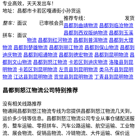
专业高效，天天发出车！
地址：昌都市卡若区嘎通街小孙货运
推荐专线：
发货
整车：
面议
已审核会员
昌都到曲靖物流
昌都到临沧物流
昌都到西双版纳物流
昌都到玉溪
拼车：
面议
物流
昌都到红河物流
昌都到普洱物流
昌都到大理
物流
昌都到楚雄物流
昌都到丽江物流
昌都到保山物流
昌都到
迪庆物流
昌都到昭通物流
昌都到德宏物流
昌都到昆明物流
昌
都到文山物流
昌都到怒江物流
卡若区到迪庆物流
洛隆县到昆
明物流
卡若区到昆明物流
左贡县到昆明物流
类乌齐县到昆明
物流
江达县到昆明物流
贡觉县到昆明物流
丁青县到昆明物流
昌都到怒江物流公司特别推荐
没有相关线路推荐
物通网昌都到怒江物流专线为您提供昌都到怒江物流几天到，
运价多少钱等信息。昌都到怒江物流公司专业从事仓储配送服
务、整车运输、零担拼车、汽车公路运输、航空运输、工业物
流、展会物流、促销品物流、冷链物流、大件运输、保价运