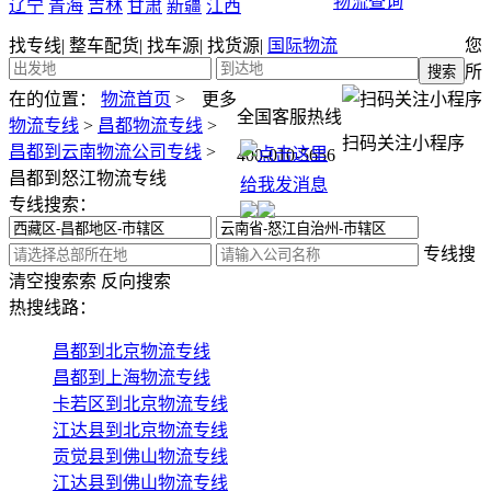
物流查询
辽宁
青海
吉林
甘肃
新疆
江西
找专线
|
整车配货
|
找车源
|
找货源
|
国际物流
您
所
在的位置：
物流首页
>
更多
全国客服热线
物流专线
>
昌都物流专线
>
扫码关注小程序
昌都到云南物流公司专线
>
400-010-5656
昌都到怒江物流专线
专线搜索：
专线搜
清空搜索
索
反向搜索
热搜线路：
昌都到北京物流专线
昌都到上海物流专线
卡若区到北京物流专线
江达县到北京物流专线
贡觉县到佛山物流专线
江达县到佛山物流专线