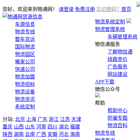
您好，欢迎来到物通网！
请登录
免费注册
忘记密码？
首页
货源信息
物流系统定制
车源信息
物流管理系统
物流专线
车辆管理系统
整车货运
物信通服务
国际物流
了解物信通
物流园区
线路竞价
搬家公司
广告服务
快递公司
网站建设
物流加盟
APP下载
物流招标
微信公众号
物流设备
物流资讯
帮助
系统定制
帮助中心
防骗专题
分站:
北京
上海
广东
浙江
江苏
天津
物流百科
重庆
山西
山东
河南
四川
湖北
福建
物流专线
陕西
湖南
云南
广西
安徽
河北
海南