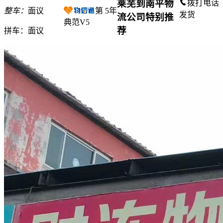
莱芜到南平物
拨打电话
整车：
面议
第
5
年
发货
流公司特别推
典范V5
荐
拼车：
面议