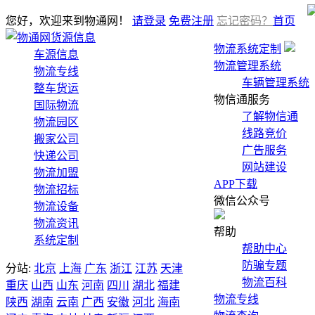
您好，欢迎来到物通网！
请登录
免费注册
忘记密码？
首页
货源信息
物流系统定制
车源信息
物流管理系统
物流专线
车辆管理系统
整车货运
物信通服务
国际物流
了解物信通
物流园区
线路竞价
搬家公司
广告服务
快递公司
网站建设
物流加盟
APP下载
物流招标
微信公众号
物流设备
物流资讯
帮助
系统定制
帮助中心
防骗专题
分站:
北京
上海
广东
浙江
江苏
天津
物流百科
重庆
山西
山东
河南
四川
湖北
福建
物流专线
陕西
湖南
云南
广西
安徽
河北
海南