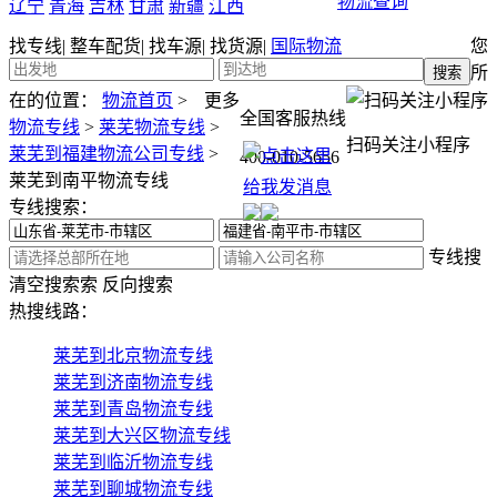
物流查询
辽宁
青海
吉林
甘肃
新疆
江西
找专线
|
整车配货
|
找车源
|
找货源
|
国际物流
您
所
在的位置：
物流首页
>
更多
全国客服热线
物流专线
>
莱芜物流专线
>
扫码关注小程序
莱芜到福建物流公司专线
>
400-010-5656
莱芜到南平物流专线
专线搜索：
专线搜
清空搜索
索
反向搜索
热搜线路：
莱芜到北京物流专线
莱芜到济南物流专线
莱芜到青岛物流专线
莱芜到大兴区物流专线
莱芜到临沂物流专线
莱芜到聊城物流专线