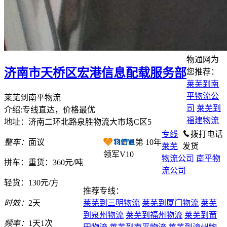
物通网为
济南市天桥区宏港信息配载服务部
您推荐：
莱芜到南
平物流公
莱芜到南平物流
司
莱芜到
介绍:专线直达，价格最优
福建物流
地址：济南二环北路泉胜物流大市场C区5
专线
拨打电话
整车：
面议
第
10
年
莱芜
发货
领军V10
物流公司
南平物
拼车：
重货：360元/吨
流公司
轻货：
130元/方
推荐专线：
时效：
2天
莱芜到三明物流
莱芜到厦门物流
莱芜
到泉州物流
莱芜到福州物流
莱芜到莆
频率：
1天1次