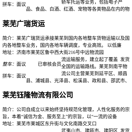
轿车托运等业务，包括电子产
拼车：
面议
品、食品、白酒、红酒、宠物等各类物品在内的物
莱芜广瑞货运
简介：莱芜广瑞货运承接莱芜到国内各地整车货物运输以及国
内各地整车业务，国内各地车辆调度，专业高效。 以低廉
地址：济南市莱芜区鲁中西大街216号中远物流园
流运输服务，建立起了覆盖
发货
整车：
面议
已审核会员
全国的运输路线。莱芜到南平物
流公司主营莱芜到延平区、顺昌
拼车：
面议
县、浦城县、光泽县、松溪县、政和县、邵武市、
莱芜钰隆物流有限公司
简介：公司自成立以来始终坚持规范化管理，人性化服务的宗
旨，本着“诚信为金、服务至上”的宗旨，以“一流的设备
地址：莱芜市莱城区东升街与文化南路交叉口
武夷山市、建瓯市、建阳区
发货