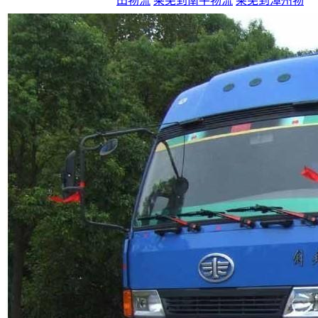
田物流
莱芜到南平物流
莱芜到漳州物