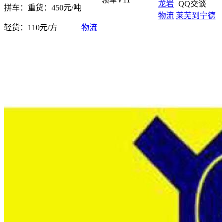
龙岩
QQ交谈
拼车：
重货：450元/吨
物流
莱芜到宁德
轻货：
110元/方
物流