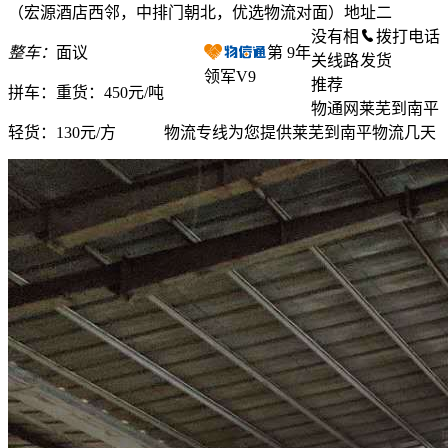
（宏源酒店西邻，中排门朝北，优选物流对面）地址二
没有相
拨打电话
整车：
面议
第
9
年
关线路
发货
领军V9
推荐
拼车：
重货：450元/吨
物通网莱芜到南平
轻货：
130元/方
物流专线为您提供莱芜到南平物流几天