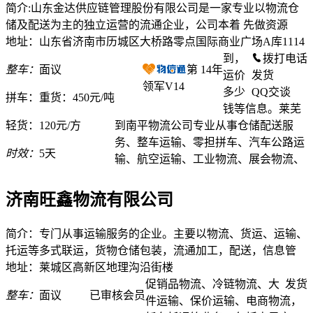
简介:山东金达供应链管理股份有限公司是一家专业以物流仓
储及配送为主的独立运营的流通企业，公司本着 先做资源
地址：山东省济南市历城区大桥路零点国际商业广场A库1114
到，
拨打电话
整车：
面议
第
14
年
运价
发货
领军V14
多少
QQ交谈
拼车：
重货：450元/吨
钱等信息。莱芜
轻货：
120元/方
到南平物流公司专业从事仓储配送服
务、整车运输、零担拼车、汽车公路运
时效：
5天
输、航空运输、工业物流、展会物流、
济南旺鑫物流有限公司
简介：专门从事运输服务的企业。主要以物流、货运、运输、
托运等多式联运，货物仓储包装，流通加工，配送，信息管
地址：莱城区高新区地理沟沿街楼
促销品物流、冷链物流、大
发货
整车：
面议
已审核会员
件运输、保价运输、电商物流，