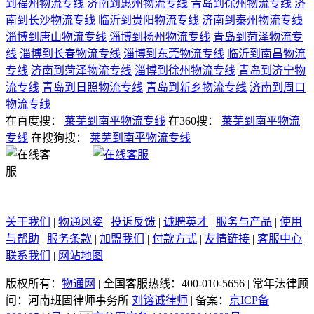
到福州物流专线
济南到惠州物流专线
青岛到徐州物流专线
济
南到长沙物流专线
临沂到贵阳物流专线
济南到泰州物流专线
淄博到唐山物流专线
淄博到扬州物流专线
青岛到菏泽物流专
线
淄博到长春物流专线
淄博到东莞物流专线
临沂到南昌物流
专线
济南到菏泽物流专线
淄博到徐州物流专线
青岛到济宁物
流专线
青岛到日照物流专线
青岛到新乡物流专线
济南到周口
物流专线
在百度搜：
莱芜到南平物流专线
在360搜：
莱芜到南平物流
专线
在搜狗搜：
莱芜到南平物流专线
关于我们
|
物通风姿
|
投诉反馈
|
诚聘英才
|
服务与产品
|
使用
与帮助
|
服务条款
|
加盟我们
|
付款方式
|
友情链接
|
客服中心
|
联系我们
|
网站地图
版权所有：
物通网
|
全国客服热线：400-010-5656
|
常年法律顾
问：河南班固律师事务所
刘镕诚律师
|
备案：
京ICP备