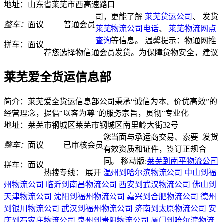
地址：山东省莱芜市西高速路口
司，更能了解
莱芜货运公司
、
发货
整车：
面议
普通会员
莱芜物流公司电话
、
莱芜物流网点
查询
等信息。 温馨提示：物通网推
拼车：
面议
荐您选择物信通会员发货。为保障货物安全，建议
莱芜爱全货运信息部
简介：莱芜爱全货运信息部公司秉承“诚信为本、价优高效”的
经营理念，提倡“以客为尊”的服务宗旨，贯彻“专业化
地址：莱芜市钢城区莱芜市钢城区南里岭大街32号
您当面与承运商交易、索要
发货
整车：
面议
已审核会员
有效资质和证件，签订正规合
同。
移动版:
莱芜到南平物流公司
拼车：
面议
热搜专线：
展开
温州到哈尔滨物流公司
中山到福
州物流公司
临沂到南昌物流公司
西安到武汉物流公司
佛山到
天津物流公司
沈阳到福州物流公司
嘉兴到合肥物流公司
德州
到银川物流公司
武汉到福州物流公司
济南到太原物流公司
安
庆到石家庄物流公司
泉州到贵阳物流公司
厦门到哈尔滨物流