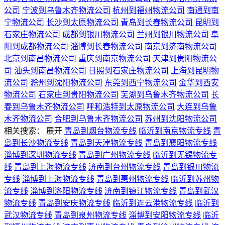
公司
宁波到乌鲁木齐物流公司
杭州到福州物流公司
南通到南
宁物流公司
长沙到太原物流公司
青岛到长春物流公司
昆明到
石家庄物流公司
成都到银川物流公司
兰州到银川物流公司
阜
阳到成都物流公司
淄博到长春物流公司
南京到济南物流公司
北京到南昌物流公司
重庆到南京物流公司
天津到贵阳物流公
司
汕头到南昌物流公司
日照到石家庄物流公司
上海到昆明物
流公司
滁州到沈阳物流公司
东莞到西宁物流公司
金华到西安
物流公司
石家庄到贵阳物流公司
芜湖到乌鲁木齐物流公司
长
春到乌鲁木齐物流公司
呼和浩特到太原物流公司
大连到乌鲁
木齐物流公司
合肥到乌鲁木齐物流公司
苏州到沈阳物流公司
相关搜索：
展开
青岛到烟台物流专线
临沂到南京物流专线
青
岛到长沙物流专线
青岛到天津物流专线
青岛到襄阳物流专线
淄博到深圳物流专线
青岛到广州物流专线
临沂到无锡物流专
线
青岛到上海物流专线
济南到台州物流专线
青岛到银川物流
专线
淄博到上海物流专线
青岛到惠州物流专线
临沂到苏州物
流专线
淄博到洛阳物流专线
济南到镇江物流专线
青岛到武汉
物流专线
青岛到安庆物流专线
临沂到连云港物流专线
临沂到
武汉物流专线
青岛到泉州物流专线
淄博到安阳物流专线
临沂