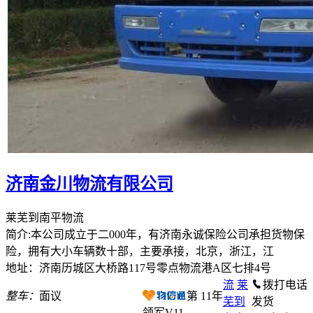
济南金川物流有限公司
莱芜到南平物流
简介:本公司成立于二000年，有济南永诚保险公司承担货物保
险，拥有大小车辆数十部，主要承接，北京，浙江，江
地址：济南历城区大桥路117号零点物流港A区七排4号
流
莱
拨打电话
整车：
面议
第
11
年
芜到
发货
领军V11