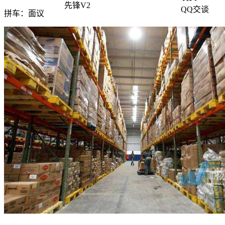
先锋V2
QQ交谈
拼车：
面议