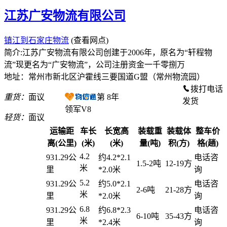
江苏广安物流有限公司
镇江到石家庄物流
(查看网点)
简介:江苏广安物流有限公司创建于2006年，原名为“轩程物
流”现更名为“广安物流”，公司注册资金一千零捌万
地址：常州市新北区沪霍线三要国道G盟（常州物流园）
拨打电话
重货：
面议
第
8
年
发货
领军V8
轻货：
面议
运输距
车长
长宽高
装载重
装载体
整车价
离(公里)
(米)
(米)
量(吨)
积(方)
格(趟)
4.2
931.29公
约4.2*2.1
电话咨
1.5-2吨
12-19方
米
里
*2.0米
询
5.2
931.29公
约5.0*2.1
电话咨
2-6吨
21-28方
米
里
*2.0米
询
6.8
931.29公
约6.8*2.3
电话咨
6-10吨
35-43方
米
里
*2.4米
询