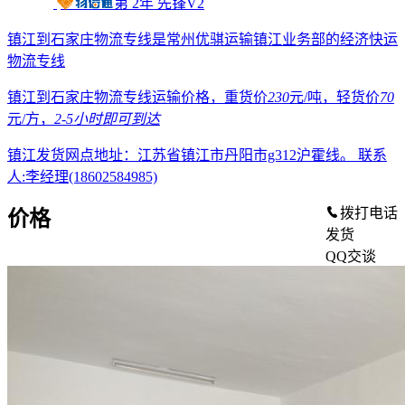
第
2
年
先锋V2
镇江到石家庄物流专线是常州优骐运输镇江业务部的经济快运
物流专线
镇江到石家庄物流专线运输价格，重货价
230
元/吨，轻货价
70
元/方，
2-5小时
即可到达
镇江发货网点地址：江苏省镇江市丹阳市g312沪霍线。
联系
人:李经理(18602584985)
拨打电话
价格
发货
QQ交谈