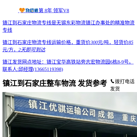
第
8
年
领军V8
镇江到石家庄物流专线是无锡东彩物流镇江办事处的精准物流
专线
镇江到石家庄物流专线运输价格，重货价
300
元/吨，轻货价
85
元/方，
2天
即可到达
镇江发货网点地址：镇江宝华高铁站旁志宏物流园6栋8-9号。
联系人:邱经理(13665119398)
拨打电话
镇江到石家庄整车物流 发货参考
发货