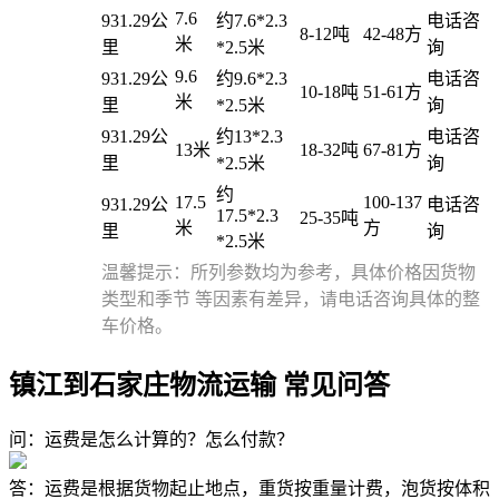
7.6
931.29公
约7.6*2.3
电话咨
8-12吨
42-48方
米
里
*2.5米
询
9.6
931.29公
约9.6*2.3
电话咨
10-18吨
51-61方
米
里
*2.5米
询
931.29公
约13*2.3
电话咨
13米
18-32吨
67-81方
里
*2.5米
询
约
17.5
100-137
931.29公
电话咨
17.5*2.3
25-35吨
米
方
里
询
*2.5米
温馨提示：所列参数均为参考，具体价格因货物
类型和季节 等因素有差异，请电话咨询具体的整
车价格。
镇江到石家庄物流运输 常见问答
问：运费是怎么计算的？怎么付款？
答：运费是根据货物起止地点，重货按重量计费，泡货按体积