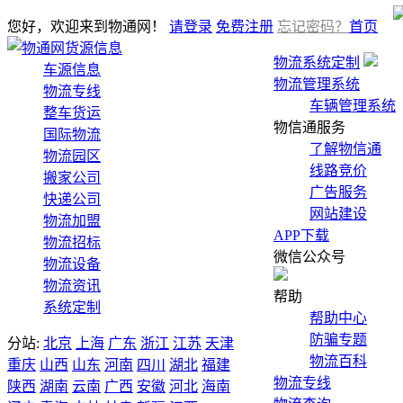
您好，欢迎来到物通网！
请登录
免费注册
忘记密码？
首页
货源信息
物流系统定制
车源信息
物流管理系统
物流专线
车辆管理系统
整车货运
物信通服务
国际物流
了解物信通
物流园区
线路竞价
搬家公司
广告服务
快递公司
网站建设
物流加盟
APP下载
物流招标
微信公众号
物流设备
物流资讯
帮助
系统定制
帮助中心
防骗专题
分站:
北京
上海
广东
浙江
江苏
天津
物流百科
重庆
山西
山东
河南
四川
湖北
福建
物流专线
陕西
湖南
云南
广西
安徽
河北
海南