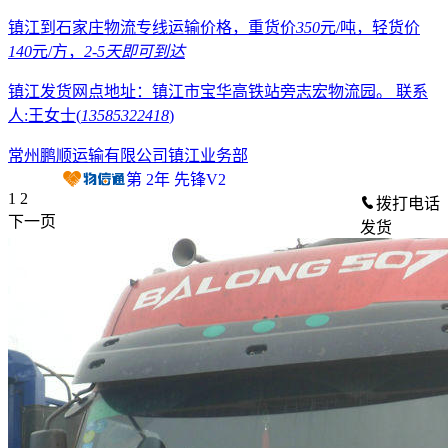
镇江到石家庄物流专线运输价格，重货价
350
元/吨，轻货价
140
元/方，
2-5天
即可到达
镇江发货网点地址：镇江市宝华高铁站旁志宏物流园。
联系
人:王女士(
13585322418
)
常州鹏顺运输有限公司镇江业务部
第
2
年
先锋V2
1
2
拨打电话
下一页
发货