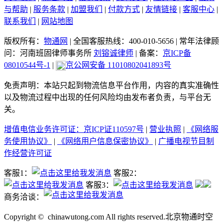
与帮助
|
服务条款
|
加盟我们
|
付款方式
|
友情链接
|
客服中心
|
联系我们
|
网站地图
版权所有：
物通网
|
全国客服热线：400-010-5656
|
常年法律顾
问：河南班固律师事务所
刘镕诚律师
|
备案：
京ICP备
08010544号-1
|
京公网安备 11010802041893号
免责声明：本站只起到物流信息平台作用，内容的真实准确性
以及物流过程中出现的任何风险均由发布者负责，与平台无
关。
增值电信业务许可证：京ICP证110597号
|
营业执照
|
《网络服
务使用协议》
|
《网络用户信息保密协议》
|
广播电视节目制
作经营许可证
客服1：
客服2：
客服3：
商务洽谈：
Copyright ©
chinawutong.com All rights reserved.北京物通时空