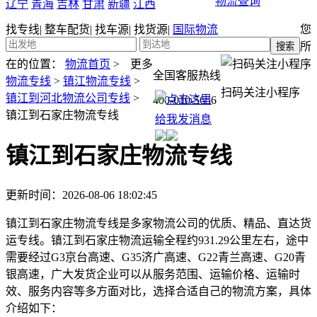
物流查询
辽宁
青海
吉林
甘肃
新疆
江西
找专线
|
整车配货
|
找车源
|
找货源
|
国际物流
您
所
在的位置：
物流首页
>
更多
全国客服热线
物流专线
>
镇江物流专线
>
扫码关注小程序
镇江到河北物流公司专线
>
400-010-5656
镇江到石家庄物流专线
镇江到石家庄物流专线
更新时间：2026-08-06 18:02:45
镇江到石家庄物流专线是多家物流公司的优质、精品、直达货
运专线。镇江到石家庄物流运输全程约931.29公里左右，途中
需要经过G3京台高速、G35济广高速、G22青兰高速、G20青
银高速，广大发货企业可以从服务范围、运输价格、运输时
效、服务内容等多方面对比，选择合适自己的物流方案，具体
介绍如下：