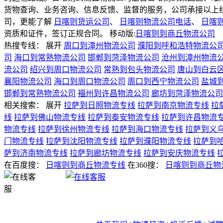
货物查询、业务咨询、信息反馈、监督的服务，公司承接以上
司，更能了解
日喀则货运公司
、
日喀则物流公司电话
、
日喀
资质和证件，签订正规合同。
移动版:
日喀则到商丘物流公司
热搜专线：
展开
周口到漳州物流公司
濮阳到呼和浩特物流公
司
海口到常熟物流公司
邯郸到菏泽物流公司
沧州到漳州物流
流公司
绍兴到周口物流公司
常熟到包头物流公司
唐山到白云
襄阳物流公司
海口到周口物流公司
周口到西宁物流公司
盐城
邯郸到常熟物流公司
福州到许昌物流公司
廊坊到菏泽物流公司
相关搜索：
展开
拉萨到日照物流专线
拉萨到南京物流专线
拉
线
拉萨到佛山物流专线
拉萨到泰安物流专线
拉萨到许昌物流
物流专线
拉萨到徐州物流专线
拉萨到海口物流专线
拉萨到义
门物流专线
拉萨到沈阳物流专线
拉萨到濮阳物流专线
拉萨到
萨到济南物流专线
拉萨到廊坊物流专线
拉萨到安庆物流专线
在百度搜：
日喀则到商丘物流专线
在360搜：
日喀则到商丘物