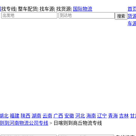
找专线
|
整车配货
|
找车源
|
找货源
|
国际物流
首
货
车
湖北
福建
陕西
湖南
云南
广西
安徽
河北
海南
辽宁
青海
吉林
甘
则到河南物流公司专线
>
日喀则到商丘物流专线