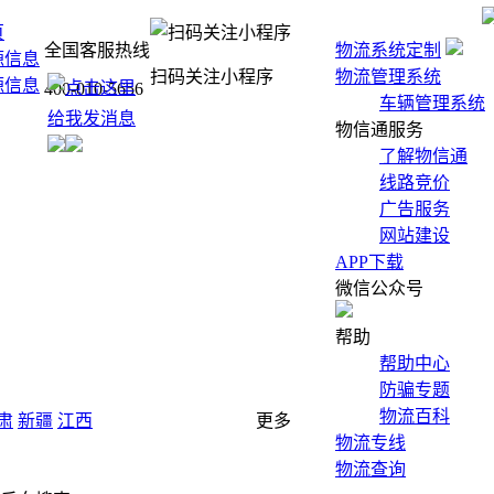
页
全国客服热线
物流系统定制
源信息
扫码关注小程序
物流管理系统
源信息
400-010-5656
车辆管理系统
物信通服务
了解物信通
线路竞价
广告服务
网站建设
APP下载
微信公众号
帮助
帮助中心
防骗专题
物流百科
肃
新疆
江西
更多
物流专线
物流查询