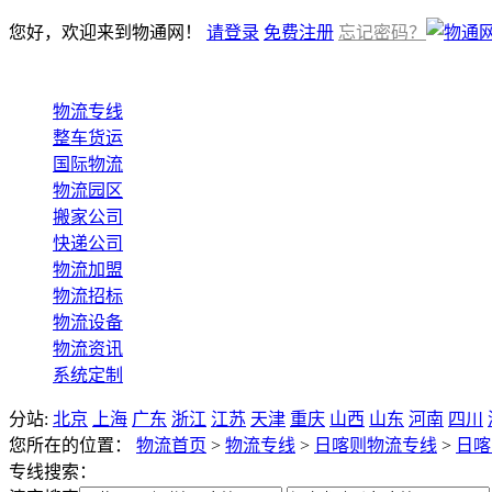
您好，欢迎来到物通网！
请登录
免费注册
忘记密码？
物流专线
整车货运
国际物流
物流园区
搬家公司
快递公司
物流加盟
物流招标
物流设备
物流资讯
系统定制
分站:
北京
上海
广东
浙江
江苏
天津
重庆
山西
山东
河南
四川
您所在的位置：
物流首页
>
物流专线
>
日喀则物流专线
>
日喀
专线搜索：