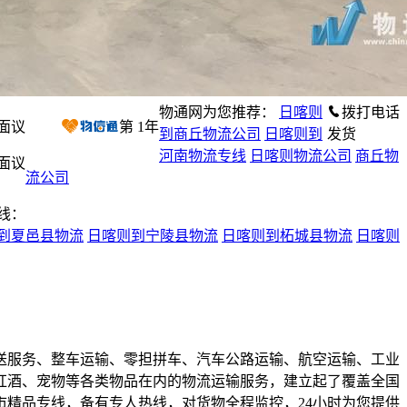
物通网为您推荐：
日喀则
拨打电话
面议
第
1
年
到商丘物流公司
日喀则到
发货
河南物流专线
日喀则物流公司
商丘物
面议
流公司
线：
到夏邑县物流
日喀则到宁陵县物流
日喀则到柘城县物流
日喀则
送服务、整车运输、零担拼车、汽车公路运输、航空运输、工业
红酒、宠物等各类物品在内的物流运输服务，建立起了覆盖全国
精品专线，备有专人热线，对货物全程监控，24小时为您提供