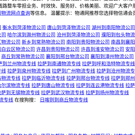
线路整车零担业务、时效快、服务好、价格美丽、欢迎广大客户
则物流网点查询
等信息。 温馨提示：物通网推荐您选择物信通会
司
衡水到菏泽物流公司
唐山到菏泽物流公司
湖州到南阳物流公司
公司
哈尔滨到滁州物流公司
沧州到菏泽物流公司
濮阳到包头物流
区物流公司
新乡到常熟物流公司
南阳到贵阳物流公司
南昌到襄阳
到白云区物流公司
许昌到贵阳物流公司
许昌到淮安物流公司
安阳
商丘到常熟物流公司
襄阳到邢台物流公司
襄阳到漳州物流公司
萨到兰州物流专线
拉萨到南通物流专线
拉萨到呼和浩特物流专线
专线
拉萨到泉州物流专线
拉萨到广州物流专线
拉萨到沧州物流专
乌物流专线
拉萨到临沂物流专线
拉萨到邢台物流专线
拉萨到郑州
哈尔滨物流专线
拉萨到唐山物流专线
拉萨到连云港物流专线
拉萨
拉萨到无锡物流专线
拉萨到武汉物流专线
拉萨到扬州物流专线
流专线
在搜狗搜：
日喀则到商丘物流专线