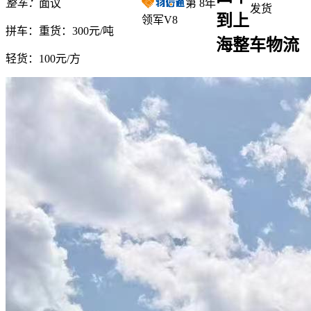
整车：
面议
第
8
年
发货
到上
领军V8
拼车：
重货：300元/吨
海整车物流
轻货：
100元/方