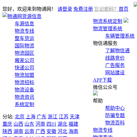
您好，欢迎来到物通网！
请登录
免费注册
忘记密码？
首页
货源信息
物流系统定制
车源信息
物流管理系统
物流专线
车辆管理系统
整车货运
物信通服务
国际物流
了解物信通
物流园区
线路竞价
搬家公司
广告服务
快递公司
网站建设
物流加盟
APP下载
物流招标
微信公众号
物流设备
物流资讯
帮助
系统定制
帮助中心
防骗专题
分站:
北京
上海
广东
浙江
江苏
天津
物流百科
重庆
山西
山东
河南
四川
湖北
福建
物流专线
陕西
湖南
云南
广西
安徽
河北
海南