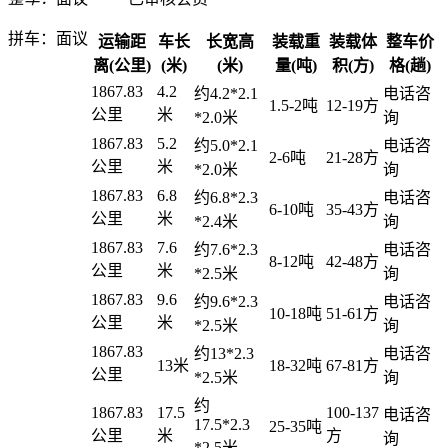
拼车：
面议
运输距
车长
长宽高
装载重
装载体
整车价
离(公里)
(米)
(米)
量(吨)
积(方)
格(趟)
1867.83
4.2
约4.2*2.1
电话咨
1.5-2吨
12-19方
公里
米
*2.0米
询
1867.83
5.2
约5.0*2.1
电话咨
2-6吨
21-28方
公里
米
*2.0米
询
1867.83
6.8
约6.8*2.3
电话咨
6-10吨
35-43方
公里
米
*2.4米
询
1867.83
7.6
约7.6*2.3
电话咨
8-12吨
42-48方
公里
米
*2.5米
询
1867.83
9.6
约9.6*2.3
电话咨
10-18吨
51-61方
公里
米
*2.5米
询
1867.83
约13*2.3
电话咨
13米
18-32吨
67-81方
公里
*2.5米
询
约
1867.83
17.5
100-137
电话咨
17.5*2.3
25-35吨
公里
米
方
询
*2.5米