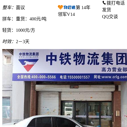
拨打电话
整车：
面议
第
14
年
发货
领军V14
QQ交谈
拼车：
重货：400元/吨
轻货：
1000元/方
时效：
2－3天