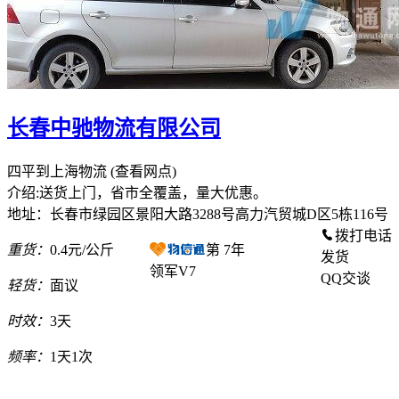
长春中驰物流有限公司
四平到上海物流
(查看网点)
介绍:送货上门，省市全覆盖，量大优惠。
地址：长春市绿园区景阳大路3288号高力汽贸城D区5栋116号
拨打电话
重货：
0.4元/公斤
第
7
年
发货
领军V7
QQ交谈
轻货：
面议
时效：
3天
频率：
1天1次