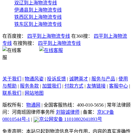
双辽到上海物流专线
伊通县到上海物流专线
铁西区到上海物流专线
铁东区到上海物流专线
在百度搜：
四平到上海物流专线
在360搜：
四平到上海物流
专线
在搜狗搜：
四平到上海物流专线
关于我们
|
物通风姿
|
投诉反馈
|
诚聘英才
|
服务与产品
|
使用
与帮助
|
服务条款
|
加盟我们
|
付款方式
|
友情链接
|
客服中心
|
联系我们
|
网站地图
版权所有：
物通网
|
全国客服热线：400-010-5656
|
常年法律顾
问：河南班固律师事务所
刘镕诚律师
|
备案：
京ICP备
08010544号-1
|
京公网安备 11010802041893号
免责声明：本站只起到物流信息平台作用，内容的真实准确性