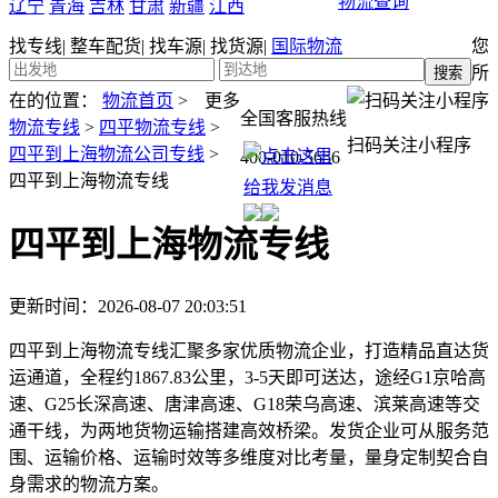
物流查询
辽宁
青海
吉林
甘肃
新疆
江西
找专线
|
整车配货
|
找车源
|
找货源
|
国际物流
您
所
在的位置：
物流首页
>
更多
全国客服热线
物流专线
>
四平物流专线
>
扫码关注小程序
四平到上海物流公司专线
>
400-010-5656
四平到上海物流专线
四平到上海物流专线
更新时间：2026-08-07 20:03:51
四平到上海物流专线汇聚多家优质物流企业，打造精品直达货
运通道，全程约1867.83公里，3-5天即可送达，途经G1京哈高
速、G25长深高速、唐津高速、G18荣乌高速、滨莱高速等交
通干线，为两地货物运输搭建高效桥梁。发货企业可从服务范
围、运输价格、运输时效等多维度对比考量，量身定制契合自
身需求的物流方案。