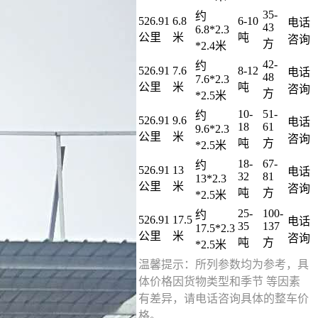
35-
约
526.91
6.8
6-10
电话
43
6.8*2.3
公里
米
吨
咨询
方
*2.4米
42-
约
526.91
7.6
8-12
电话
48
7.6*2.3
公里
米
吨
咨询
方
*2.5米
10-
51-
约
526.91
9.6
电话
18
61
9.6*2.3
公里
米
咨询
吨
方
*2.5米
18-
67-
约
526.91
13
电话
32
81
13*2.3
公里
米
咨询
吨
方
*2.5米
25-
100-
约
526.91
17.5
电话
35
137
17.5*2.3
公里
米
咨询
吨
方
*2.5米
温馨提示：所列参数均为参考，具
体价格因货物类型和季节 等因素
有差异，请电话咨询具体的整车价
格。