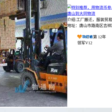
唐山到大同物流
介绍:工厂搬迁，服装贸
地址：唐山市路南区吉祥
第
12
年
领军V12