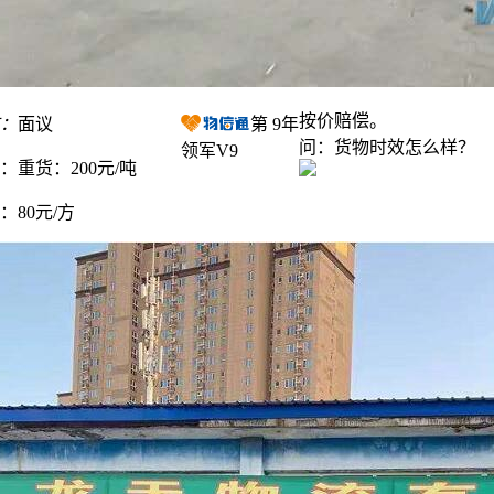
按价赔偿。
：
面议
第
9
年
问：货物时效怎么样？
领军V9
：
重货：200元/吨
：
80元/方