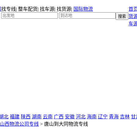
找专线
|
整车配货
|
找车源
|
找货源
|
国际物流
首
货
车
湖北
福建
陕西
湖南
云南
广西
安徽
河北
海南
辽宁
青海
吉林
甘
山西物流公司专线
>
唐山到大同物流专线