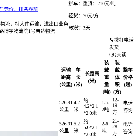
拼车：
重货：210元/吨
轻货：
70元/方
易物流，特大件运输，进出口业务
时效：
3天
路博宇物流院1号启达物流
拨打电话
发货
QQ交谈
装
装
运输
车
载
载
整车
长宽高
距离
长
重
体
价格
(米)
(公里)
(米)
量
积
(趟)
(吨)
(方)
12-
约
526.91
4.2
1.5-
电话
19
4.2*2.1
公里
米
2吨
咨询
方
*2.0米
21-
约
526.91
5.2
2-6
电话
28
5.0*2.1
公里
米
吨
咨询
方
*2.0米