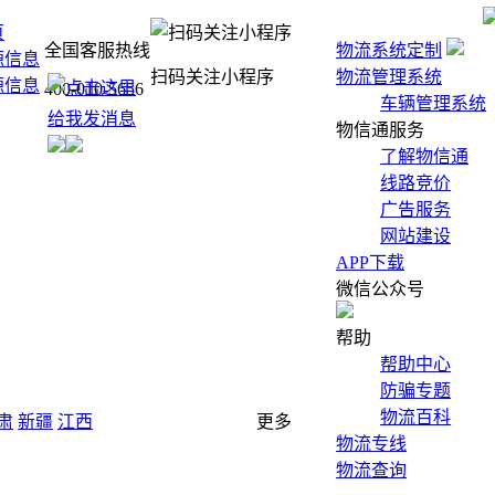
页
全国客服热线
物流系统定制
源信息
扫码关注小程序
物流管理系统
源信息
400-010-5656
车辆管理系统
物信通服务
了解物信通
线路竞价
广告服务
网站建设
APP下载
微信公众号
帮助
帮助中心
防骗专题
物流百科
肃
新疆
江西
更多
物流专线
物流查询