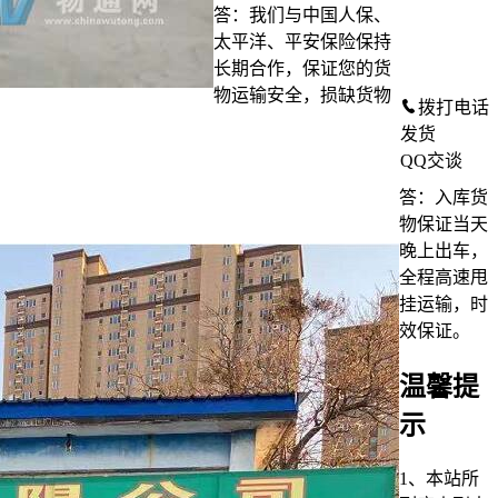
答：我们与中国人保、
太平洋、平安保险保持
长期合作，保证您的货
物运输安全，损缺货物
拨打电话
发货
QQ交谈
答：入库货
物保证当天
晚上出车，
全程高速甩
挂运输，时
效保证。
温馨提
示
1、本站所