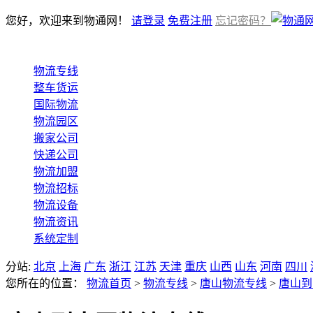
您好，欢迎来到物通网！
请登录
免费注册
忘记密码？
物流专线
整车货运
国际物流
物流园区
搬家公司
快递公司
物流加盟
物流招标
物流设备
物流资讯
系统定制
分站:
北京
上海
广东
浙江
江苏
天津
重庆
山西
山东
河南
四川
您所在的位置：
物流首页
>
物流专线
>
唐山物流专线
>
唐山到