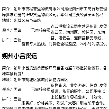
简介：朔州市锦程智运物流有限公司是经朔州市工商行政管理
局批准注册的正规货运物流公司。本公司主要经营全国各地
地址：朔城区马邑南路
连云港物流公司主营朔州到
发货
整车：
面议
已审核会员
连云区、海州区、赣榆区、东海
县、灌云县、灌南县精品专线，
拼车：
面议
备有专人热线，对货物全程监控，24小时为您提供
朔州小吕货运
简介：朔州小吕货运承接葫芦岛至各地整车零担货物运输，各
地车辆调度！
地址：朔州市朔城区紫城商贸物流园区
货物查询、业务咨询、信息
发货
整车：
面议
已审核会员
反馈、监督的服务，公司承接以
上线路整车零担业务、时效快、
拼车：
面议
服务好、价格美丽、欢迎广大客户朋友前来合作。
在物通网您不仅能找到朔州到连云港物流专线公司，更能了解