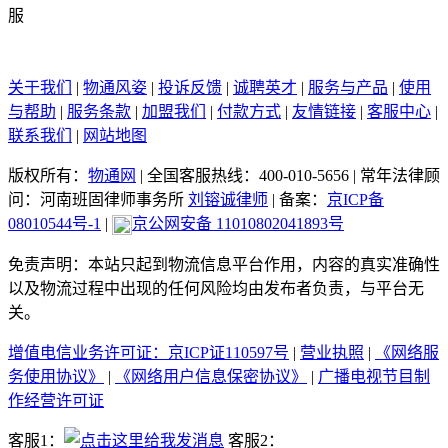
关于我们
|
物通风姿
|
投诉反馈
|
诚聘英才
|
服务与产品
|
使用
与帮助
|
服务条款
|
加盟我们
|
付款方式
|
友情链接
|
客服中心
|
联系我们
|
网站地图
版权所有：
物通网
|
全国客服热线：400-010-5656
|
常年法律顾
问：河南班固律师事务所
刘镕诚律师
|
备案：
京ICP备
08010544号-1
|
京公网安备 11010802041893号
免责声明：本站只起到物流信息平台作用，内容的真实准确性
以及物流过程中出现的任何风险均由发布者负责，与平台无
关。
增值电信业务许可证：京ICP证110597号
|
营业执照
|
《网络服
务使用协议》
|
《网络用户信息保密协议》
|
广播电视节目制
作经营许可证
客服1：
客服2：