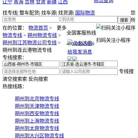
物流查询
辽宁
青海
吉林
甘肃
新疆
江西
找专线
|
整车配货
|
找车源
|
找货源
|
国际物流
您
所
在的位置：
物流首页
>
更多
全国客服热线
物流专线
>
朔州物流专线
>
扫码关注小程序
朔州到江苏物流公司专线
>
400-010-5656
朔州到连云港物流专线
专线搜索：
专线搜
清空搜索
索
反向搜索
热搜线路：
朔州到北京物流专线
朔州到天津物流专线
朔州到西安物流专线
朔州到上海物流专线
朔州到太原物流专线
朔州到大兴区物流专线