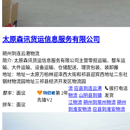
太原森讯货运信息服务有限公司
朔州到连云港物流
简介: 太原森讯货运信息服务有限公司主营零担运输、整车运
输、大件运输、设备运输、仓储配送、理货包装、装卸搬
地址：地址一太原万柏林迎泽西大街和祁县迎宾西地址二东社
钢材物流园地址三祁县经济开发区物流园
流
应县到连云港
拨打电话
整车：
面议
第
2
年
物流
山阴县到镇
发货
先锋V2
江物流
朔州到常州物流
朔州
拼车：
面议
到淮安物流
应县到淮安物流