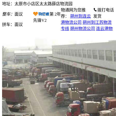
地址：太原市小店区太太路薛店物流园
物通网为您推
拨打电话
整车：
面议
第
2
年
荐：
朔州到连云
发货
先锋V2
港物流公司
朔州到江苏物流
拼车：
面议
专线
朔州物流公司
连云港物