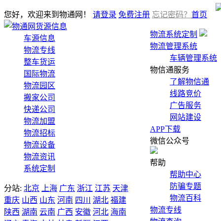
您好，欢迎来到物通网！
请登录
免费注册
忘记密码？
首页
货源信息
物流系统定制
车源信息
物流管理系统
物流专线
车辆管理系统
整车货运
物信通服务
国际物流
了解物信通
物流园区
线路竞价
搬家公司
广告服务
快递公司
网站建设
物流加盟
APP下载
物流招标
微信公众号
物流设备
物流资讯
帮助
系统定制
帮助中心
防骗专题
分站:
北京
上海
广东
浙江
江苏
天津
物流百科
重庆
山西
山东
河南
四川
湖北
福建
物流专线
陕西
湖南
云南
广西
安徽
河北
海南