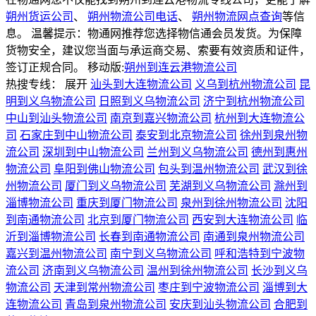
朔州货运公司
、
朔州物流公司电话
、
朔州物流网点查询
等信
息。 温馨提示：物通网推荐您选择物信通会员发货。为保障
货物安全，建议您当面与承运商交易、索要有效资质和证件，
签订正规合同。
移动版:
朔州到连云港物流公司
热搜专线：
展开
汕头到大连物流公司
义乌到杭州物流公司
昆
明到义乌物流公司
日照到义乌物流公司
济宁到杭州物流公司
中山到汕头物流公司
南京到嘉兴物流公司
杭州到大连物流公
司
石家庄到中山物流公司
泰安到北京物流公司
徐州到泉州物
流公司
深圳到中山物流公司
兰州到义乌物流公司
德州到惠州
物流公司
阜阳到佛山物流公司
包头到温州物流公司
武汉到徐
州物流公司
厦门到义乌物流公司
芜湖到义乌物流公司
滁州到
淄博物流公司
重庆到厦门物流公司
泉州到徐州物流公司
沈阳
到南通物流公司
北京到厦门物流公司
西安到大连物流公司
临
沂到淄博物流公司
长春到南通物流公司
南通到泉州物流公司
嘉兴到温州物流公司
南宁到义乌物流公司
呼和浩特到宁波物
流公司
济南到义乌物流公司
温州到徐州物流公司
长沙到义乌
物流公司
天津到常州物流公司
枣庄到宁波物流公司
淄博到大
连物流公司
青岛到泉州物流公司
安庆到汕头物流公司
合肥到