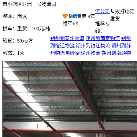
市小店区亚洲一号物流园
流公司
拨打电话
整车：
面议
第
9
年
发货
领军V9
推荐专
拼车：
重货：100元/吨
线：
朔州到泰州物流
朔州到南京物流
朔州
轻货：
50元/方
到宿迁物流
朔州到镇江物流
朔州到苏
时效：
1天
州物流
朔州到徐州物流
朔州到南通物