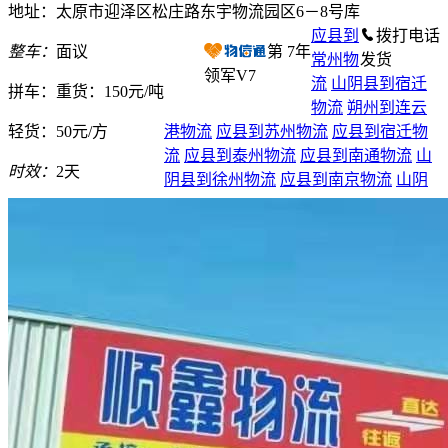
地址：太原市迎泽区松庄路东宇物流园区6－8号库
应县到
拨打电话
整车：
面议
第
7
年
常州物
发货
领军V7
流
山阴县到宿迁
拼车：
重货：150元/吨
物流
朔州到连云
轻货：
50元/方
港物流
应县到苏州物流
应县到宿迁物
流
应县到泰州物流
应县到南通物流
山
时效：
2天
阴县到徐州物流
应县到南京物流
山阴