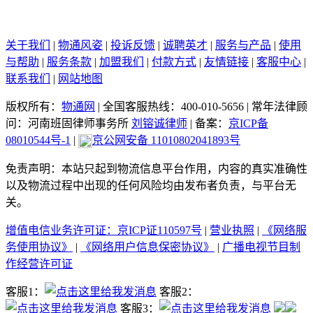
关于我们
|
物通风姿
|
投诉反馈
|
诚聘英才
|
服务与产品
|
使用
与帮助
|
服务条款
|
加盟我们
|
付款方式
|
友情链接
|
客服中心
|
联系我们
|
网站地图
版权所有：
物通网
|
全国客服热线：400-010-5656
|
常年法律顾
问：河南班固律师事务所
刘镕诚律师
|
备案：
京ICP备
08010544号-1
|
京公网安备 11010802041893号
免责声明：本站只起到物流信息平台作用，内容的真实准确性
以及物流过程中出现的任何风险均由发布者负责，与平台无
关。
增值电信业务许可证：京ICP证110597号
|
营业执照
|
《网络服
务使用协议》
|
《网络用户信息保密协议》
|
广播电视节目制
作经营许可证
客服1：
客服2：
客服3：