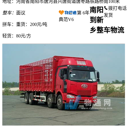
地址：河南省南阳市唐河县兴唐街道唐枣路铁路桥南100米
拨打电话
南阳
整车：
面议
第
6
年
发货
到新
典范V6
拼车：
重货：200元/吨
乡整车物流
轻货：
80元/方