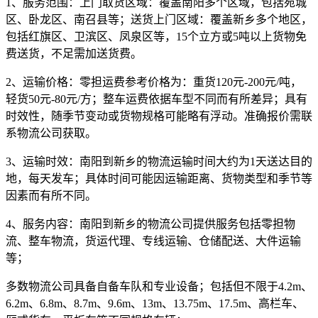
1、服务范围：
上门取货区域：覆盖南阳多个区域，包括宛城
区、卧龙区、南召县等；送货上门区域：覆盖新乡多个地区，
包括红旗区、卫滨区、凤泉区等，15个立方或5吨以上货物免
费送货，不足需加送货费。
2、运输价格：
零担运费参考价格为：
重货120元-200元/吨，
轻货50元-80元/方
；整车运费依据车型不同而有所差异；具有
时效性，随季节变动或货物规格可能略有浮动。准确报价需联
系物流公司获取。
3、运输时效：
南阳到新乡的物流运输时间大约为
1天
送达目的
地，每天发车；具体时间可能因运输距离、货物类型和季节等
因素而有所不同。
4、服务内容：
南阳到新乡的物流公司提供服务包括零担物
流、整车物流，货运代理、专线运输、仓储配送、大件运输
等；
多数物流公司具备自备车队和专业设备；包括但不限于4.2m、
6.2m、6.8m、8.7m、9.6m、13m、13.75m、17.5m、高栏车、