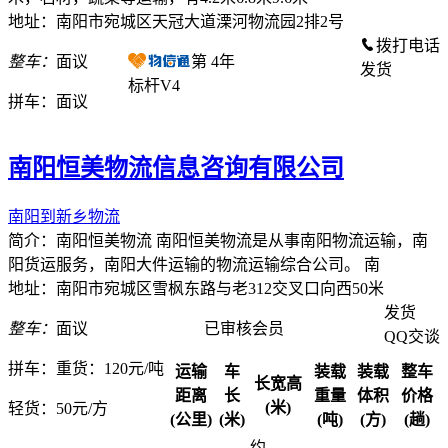
地址：南阳市宛城区天冠大道溧河物流园2排2号
拨打电话
整车：
面议
第
4
年
发货
标杆V4
拼车：
面议
南阳恒美物流信息咨询有限公司
南阳到新乡物流
简介：南阳恒美物流 南阳恒美物流是从事南阳物流运输，南
阳货运服务，南阳大件运输的物流运输综合公司。 南
地址：南阳市宛城区雪枫东路与老312交叉口向西50米
发货
整车：
面议
已审核会员
QQ交谈
拼车：
重货：120元/吨
运输
车
装载
装载
整车
长宽高
距离
长
重量
体积
价格
(米)
轻货：
50元/方
(公里)
(米)
(吨)
(方)
(趟)
约