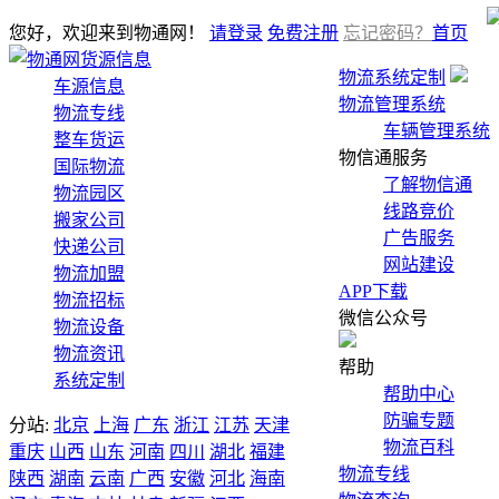
您好，欢迎来到物通网！
请登录
免费注册
忘记密码？
首页
货源信息
物流系统定制
车源信息
物流管理系统
物流专线
车辆管理系统
整车货运
物信通服务
国际物流
了解物信通
物流园区
线路竞价
搬家公司
广告服务
快递公司
网站建设
物流加盟
APP下载
物流招标
微信公众号
物流设备
物流资讯
帮助
系统定制
帮助中心
防骗专题
分站:
北京
上海
广东
浙江
江苏
天津
物流百科
重庆
山西
山东
河南
四川
湖北
福建
物流专线
陕西
湖南
云南
广西
安徽
河北
海南