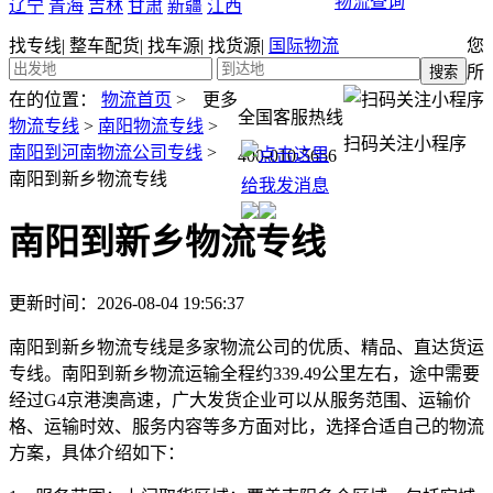
物流查询
辽宁
青海
吉林
甘肃
新疆
江西
找专线
|
整车配货
|
找车源
|
找货源
|
国际物流
您
所
在的位置：
物流首页
>
更多
全国客服热线
物流专线
>
南阳物流专线
>
扫码关注小程序
南阳到河南物流公司专线
>
400-010-5656
南阳到新乡物流专线
南阳到新乡物流专线
更新时间：2026-08-04 19:56:37
南阳到新乡物流专线是多家物流公司的优质、精品、直达货运
专线。南阳到新乡物流运输全程约339.49公里左右，途中需要
经过G4京港澳高速，广大发货企业可以从服务范围、运输价
格、运输时效、服务内容等多方面对比，选择合适自己的物流
方案，具体介绍如下：