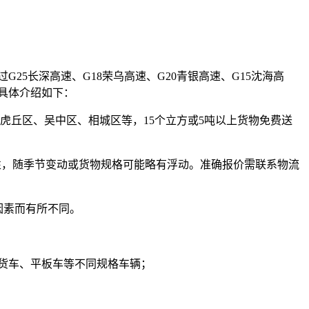
25长深高速、G18荣乌高速、G20青银高速、G15沈海高
具体介绍如下：
虎丘区、吴中区、相城区等，15个立方或5吨以上货物免费送
性，随季节变动或货物规格可能略有浮动。准确报价需联系物流
因素而有所不同。
车、厢式货车、平板车等不同规格车辆；