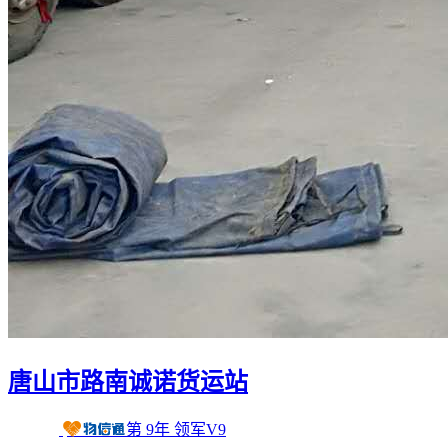
唐山市路南诚诺货运站
第
9
年
领军V9