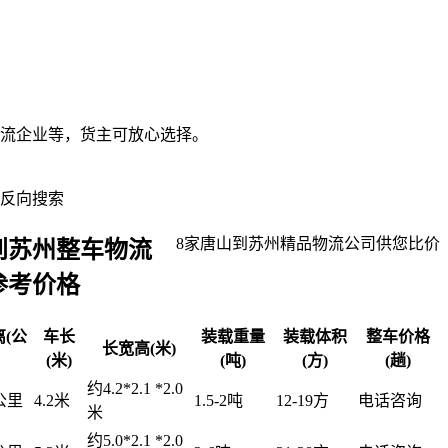
流企业等，货主可放心选择。
反向搜索
8
家
唐山到苏州
精品物流公司供您比价
到苏州整车物流
参考价格
(公
车长
装载重量
装载体积
整车价格
长宽高(米)
(米)
(吨)
(方)
(趟)
约4.2*2.1 *2.0
4公里
4.2米
1.5-2吨
12-19方
电话咨询
米
约5.0*2.1 *2.0