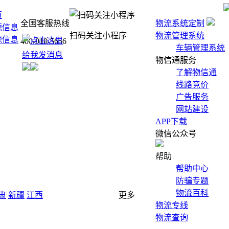
页
全国客服热线
物流系统定制
源信息
扫码关注小程序
物流管理系统
源信息
400-010-5656
车辆管理系统
物信通服务
了解物信通
线路竞价
广告服务
网站建设
APP下载
微信公众号
帮助
帮助中心
防骗专题
物流百科
肃
新疆
江西
更多
物流专线
物流查询