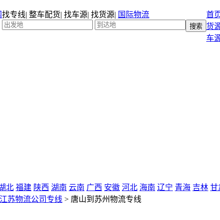
找专线
|
整车配货
|
找车源
|
找货源
|
国际物流
首
货
车
湖北
福建
陕西
湖南
云南
广西
安徽
河北
海南
辽宁
青海
吉林
甘
江苏物流公司专线
>
唐山到苏州物流专线