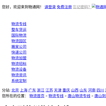
您好，欢迎来到物通网！
请登录
免费注册
忘记密码？
物流专线
整车货运
国际物流
物流园区
搬家公司
快递公司
物流加盟
物流招标
物流设备
物流资讯
系统定制
分站:
北京
上海
广东
浙江
江苏
天津
重庆
山西
山东
河南
四川
您所在的位置：
物流首页
>
物流专线
>
唐山物流专线
>
唐山到