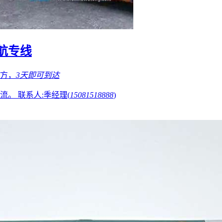
航专线
/方，
3天
即可到达
物流。
联系人:季经理(
15081518888
)