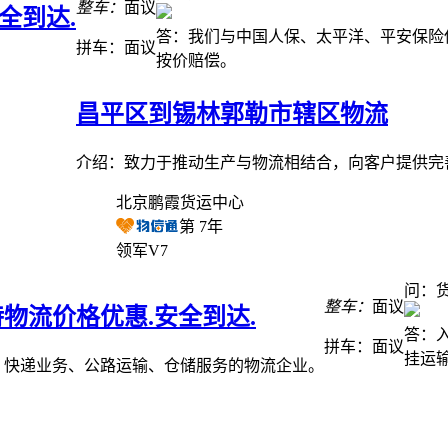
整车：
面议
全到达.
答：我们与中国人保、太平洋、平安保险
拼车：
面议
按价赔偿。
昌平区到锡林郭勒市辖区物流
介绍：致力于推动生产与物流相结合，向客户提供完善
北京鹏霞货运中心
第
7
年
领军V7
问：
整车：
面议
物流价格优惠.安全到达.
答：
拼车：
面议
挂运
、快递业务、公路运输、仓储服务的物流企业。