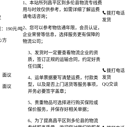
1、本站所列昌平区到多伦县物流专线费
用与时效仅供参考，如需详细了解运费
拨打电话
请电话咨询；
议
发货
2、您可以参考物信通年限，会员认证，
：190元/吨
企业荣誉等信息，选择服务更有保障的
元/方
物流公司；
3、发货时一定要查看物流企业的资
质，签订正规的运输合同，约定好责
任归属；
拨打电话
：
面议
发货
4、运单票据要写清楚运费，付款类
QQ交谈
型，以及是否上门送货等服务事项，
：
面议
并务必要签字盖章；
5、贵重物品可选择进行购买保险或
保价服务，并保存好相关单据；
6、为了提高昌平区到多伦县的物流