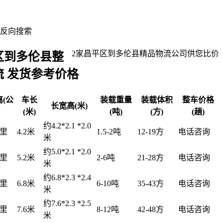
反向搜索
2
家
昌平区到多伦县
精品物流公司供您比价
区到多伦县整
流 发货参考价格
(公
车长
装载重量
装载体积
整车价格
长宽高(米)
(米)
(吨)
(方)
(趟)
约4.2*2.1 *2.0
公里
4.2米
1.5-2吨
12-19方
电话咨询
米
约5.0*2.1 *2.0
公里
5.2米
2-6吨
21-28方
电话咨询
米
约6.8*2.3 *2.4
公里
6.8米
6-10吨
35-43方
电话咨询
米
约7.6*2.3 *2.5
公里
7.6米
8-12吨
42-48方
电话咨询
米