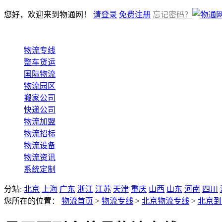
您好，欢迎来到物通网！
请登录
免费注册
忘记密码？
物流专线
整车货运
国际物流
物流园区
搬家公司
快递公司
物流加盟
物流招标
物流设备
物流资讯
系统定制
分站:
北京
上海
广东
浙江
江苏
天津
重庆
山西
山东
河南
四川
您所在的位置：
物流首页
>
物流专线
>
北京物流专线
>
北京到