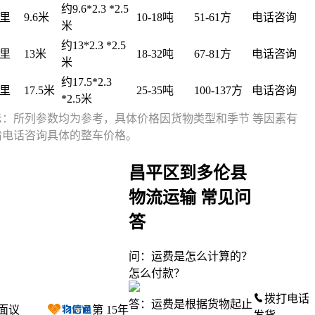
约9.6*2.3 *2.5
公里
9.6米
10-18吨
51-61方
电话咨询
米
约13*2.3 *2.5
公里
13米
18-32吨
67-81方
电话咨询
米
约17.5*2.3
公里
17.5米
25-35吨
100-137方
电话咨询
*2.5米
示：所列参数均为参考，具体价格因货物类型和季节 等因素有
请电话咨询具体的整车价格。
昌平区到多伦县
物流运输 常见问
答
问：运费是怎么计算的？
怎么付款？
拨打电话
答：运费是根据货物起止
面议
第
15
年