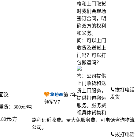
格和上门取货
时我们会现场
签订合同，明
确双方的权利
和义务。
问：可以上门
收货及送货上
门吗？可以打
包搬运吗？
答：公司提供
上门收货和送
拨打电话
货上门服务，
面议
第
7
年
发货
提供打包搬运
领军V7
服务。服务费
重货：300元/吨
视具体货物和
180元/方
路程远近收费。量大免服务费，可电话咨询物流
公司。
拨打电话