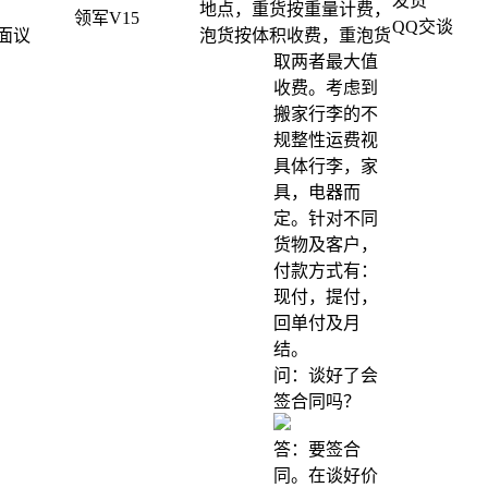
发货
地点，重货按重量计费，
领军V15
QQ交谈
泡货按体积收费，重泡货
面议
取两者最大值
收费。考虑到
搬家行李的不
规整性运费视
具体行李，家
具，电器而
定。针对不同
货物及客户，
付款方式有：
现付，提付，
回单付及月
结。
问：谈好了会
签合同吗？
答：要签合
同。在谈好价