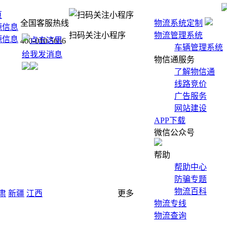
页
全国客服热线
物流系统定制
源信息
扫码关注小程序
物流管理系统
源信息
400-010-5656
车辆管理系统
物信通服务
了解物信通
线路竞价
广告服务
网站建设
APP下载
微信公众号
帮助
帮助中心
防骗专题
物流百科
肃
新疆
江西
更多
物流专线
物流查询