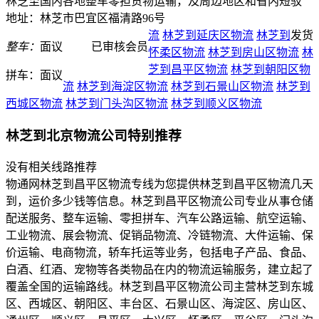
林芝至国内各地整车零担货物运输，及周边地区和省内短驳
地址：林芝市巴宜区福清路96号
流
林芝到延庆区物流
林芝到
发货
整车：
面议
已审核会员
怀柔区物流
林芝到房山区物流
林
芝到昌平区物流
林芝到朝阳区物
拼车：
面议
流
林芝到海淀区物流
林芝到石景山区物流
林芝到
西城区物流
林芝到门头沟区物流
林芝到顺义区物流
林芝到北京物流公司特别推荐
没有相关线路推荐
物通网林芝到昌平区物流专线为您提供林芝到昌平区物流几天
到，运价多少钱等信息。林芝到昌平区物流公司专业从事仓储
配送服务、整车运输、零担拼车、汽车公路运输、航空运输、
工业物流、展会物流、促销品物流、冷链物流、大件运输、保
价运输、电商物流，轿车托运等业务，包括电子产品、食品、
白酒、红酒、宠物等各类物品在内的物流运输服务，建立起了
覆盖全国的运输路线。林芝到昌平区物流公司主营林芝到东城
区、西城区、朝阳区、丰台区、石景山区、海淀区、房山区、