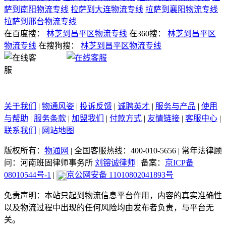
萨到南阳物流专线
拉萨到大连物流专线
拉萨到襄阳物流专线
拉萨到邢台物流专线
在百度搜：
林芝到昌平区物流专线
在360搜：
林芝到昌平区
物流专线
在搜狗搜：
林芝到昌平区物流专线
关于我们
|
物通风姿
|
投诉反馈
|
诚聘英才
|
服务与产品
|
使用
与帮助
|
服务条款
|
加盟我们
|
付款方式
|
友情链接
|
客服中心
|
联系我们
|
网站地图
版权所有：
物通网
|
全国客服热线：400-010-5656
|
常年法律顾
问：河南班固律师事务所
刘镕诚律师
|
备案：
京ICP备
08010544号-1
|
京公网安备 11010802041893号
免责声明：本站只起到物流信息平台作用，内容的真实准确性
以及物流过程中出现的任何风险均由发布者负责，与平台无
关。