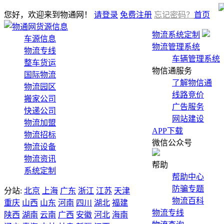
您好，欢迎来到物通网！
请登录
免费注册
忘记密码？
首页
货源信息
物流系统定制
车源信息
物流管理系统
物流专线
车辆管理系统
整车货运
物信通服务
国际物流
了解物信通
物流园区
线路竞价
搬家公司
广告服务
快递公司
网站建设
物流加盟
APP下载
物流招标
微信公众号
物流设备
物流资讯
帮助
系统定制
帮助中心
防骗专题
分站:
北京
上海
广东
浙江
江苏
天津
物流百科
重庆
山西
山东
河南
四川
湖北
福建
物流专线
陕西
湖南
云南
广西
安徽
河北
海南