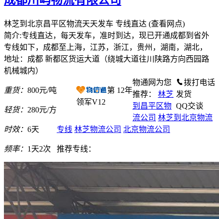
林芝到北京昌平区物流天天发车 专线直达
(查看网点)
简介:专线直达，每天发车，准时到达，现已开通成都到省外
专线如下，成都至上海，江苏，浙江，贵州，湖南，湖北，
地址：成都 新都区货运大道（绕城大道往川陕路方向西园路
机械城内）
物通网为您
拨打电话
重货：
800元/吨
第
12
年
推荐：
林芝
发货
领军V12
到昌平区物
QQ交谈
轻货：
280元/方
流公司
林芝到北京物流
时效：
6天
专线
林芝物流公司
北京物流公司
频率：
1天2次
推荐专线：