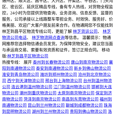
通州区、顺义区、昌平区、大兴区、怀柔区、平谷区、门头沟
区、密云区、延庆区精品专线，备有专人热线，对货物全程监
控，24小时为您提供货物查询、业务咨询、信息反馈、监督的
服务，公司承接以上线路整车零担业务、时效快、服务好、价
格美丽、欢迎广大客户朋友前来合作。在物通网您不仅能找到
林芝到昌平区物流专线公司，更能了解
林芝货运公司
、
林芝
物流公司电话
、
林芝物流网点查询
等信息。 温馨提示：物通
网推荐您选择物信通会员发货。为保障货物安全，建议您当面
与承运商交易、索要有效资质和证件，签订正规合同。
移动
版:
林芝到昌平区物流公司
热搜专线：
展开
泰州到长春物流公司
唐山到南京物流公司
襄
阳到南通物流公司
泰安到南通物流公司
新乡到佛山物流公司
淮安到青岛物流公司
潍坊到郑州物流公司
沧州到北京物流公
司
西宁到天津物流公司
邢台到上海物流公司
台州到温州物流
公司
连云港到温州物流公司
江门到温州物流公司
邯郸到大连
物流公司
潮州到重庆物流公司
太原到南京物流公司
保定到济
南物流公司
菏泽到南京物流公司
南昌到东莞物流公司
福州到
南通物流公司
昆山到兰州物流公司
聊城到成都物流公司
珠海
到昆明物流公司
湖州到兰州物流公司
贵阳到佛山物流公司
洛