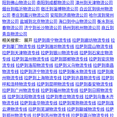
阳到佛山物流公司
南阳到成都物流公司
漳州到天津物流公司
烟台到临沂物流公司
宿迁到淄博物流公司
白云区到徐州物流
公司
枣庄到嘉兴物流公司
安阳到济南物流公司
哈尔滨到常州
物流公司
盐城到北京物流公司
海口到中山物流公司
衡水到长
春物流公司
济宁到长沙物流公司
扬州到杭州物流公司
商丘到
青岛物流公司
相关搜索：
展开
拉萨到南宁物流专线
拉萨到廊坊物流专线
拉
萨到厦门物流专线
拉萨到潍坊物流专线
拉萨到昆山物流专线
拉萨到天津物流专线
拉萨到银川物流专线
拉萨到石家庄物流
专线
拉萨到温州物流专线
拉萨到邯郸物流专线
拉萨到安庆物
流专线
拉萨到洛阳物流专线
拉萨到义乌物流专线
拉萨到南昌
物流专线
拉萨到济宁物流专线
拉萨到衡水物流专线
拉萨到泉
州物流专线
拉萨到上海物流专线
拉萨到许昌物流专线
拉萨到
呼和浩特物流专线
拉萨到昆明物流专线
拉萨到泰安物流专线
拉萨到广州物流专线
拉萨到福州物流专线
拉萨到日照物流专
线
拉萨到沈阳物流专线
拉萨到枣庄物流专线
拉萨到乌鲁木齐
物流专线
拉萨到金华物流专线
拉萨到常熟物流专线
拉萨到连
云港物流专线
拉萨到芜湖物流专线
拉萨到聊城物流专线
拉萨
到郑州物流专线
拉萨到苏州物流专线
拉萨到嘉兴物流专线
拉