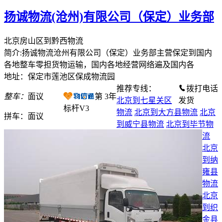
扬诚物流(沧州)有限公司（保定）业务部
北京房山区到黔西物流
简介:扬诚物流沧州有限公司（保定）业务部主营保定到国内
各地整车零担货物运输，国内各地经营网络遍及国内各
地址：保定市莲池区保成物流园
推荐专线：
拨打电话
整车：
面议
第
3
年
北京到七星关区
发货
标杆V3
物流
北京到大方县物流
北京
拼车：
面议
到威宁县物流
北京到毕节物
流
北京
到纳
雍县
物流
北京
到织
金县