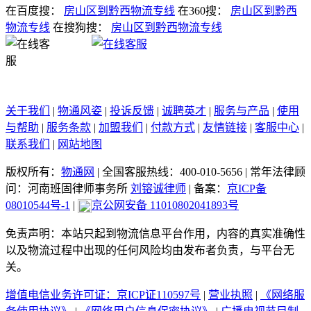
在百度搜：
房山区到黔西物流专线
在360搜：
房山区到黔西
物流专线
在搜狗搜：
房山区到黔西物流专线
关于我们
|
物通风姿
|
投诉反馈
|
诚聘英才
|
服务与产品
|
使用
与帮助
|
服务条款
|
加盟我们
|
付款方式
|
友情链接
|
客服中心
|
联系我们
|
网站地图
版权所有：
物通网
|
全国客服热线：400-010-5656
|
常年法律顾
问：河南班固律师事务所
刘镕诚律师
|
备案：
京ICP备
08010544号-1
|
京公网安备 11010802041893号
免责声明：本站只起到物流信息平台作用，内容的真实准确性
以及物流过程中出现的任何风险均由发布者负责，与平台无
关。
增值电信业务许可证：京ICP证110597号
|
营业执照
|
《网络服