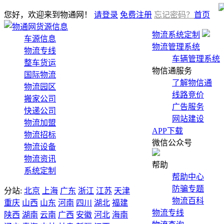
您好，欢迎来到物通网！
请登录
免费注册
忘记密码？
首页
货源信息
物流系统定制
车源信息
物流管理系统
物流专线
车辆管理系统
整车货运
物信通服务
国际物流
了解物信通
物流园区
线路竞价
搬家公司
广告服务
快递公司
网站建设
物流加盟
APP下载
物流招标
微信公众号
物流设备
物流资讯
帮助
系统定制
帮助中心
防骗专题
分站:
北京
上海
广东
浙江
江苏
天津
物流百科
重庆
山西
山东
河南
四川
湖北
福建
物流专线
陕西
湖南
云南
广西
安徽
河北
海南