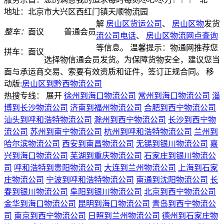
地址：北京市大兴区西红门镇天顺物流园
解
房山区货运公司
、
房山区物
发货
整车：
面议
普通会员
流公司电话
、
房山区物流网点查询
等信息。 温馨提示：物通网推荐您
拼车：
面议
选择物信通会员发货。为保障货物安全，建议您当
面与承运商交易、索要有效资质和证件，签订正规合同。
移
动版:
房山区到黔西物流公司
热搜专线：
展开
徐州到海口物流公司
常州到海口物流公司
淄
博到长沙物流公司
济南到福州物流公司
合肥到西宁物流公司
汕头到呼和浩特物流公司
滁州到西宁物流公司
长沙到西宁物
流公司
苏州到南宁物流公司
杭州到呼和浩特物流公司
兰州到
哈尔滨物流公司
西安到南昌物流公司
无锡到银川物流公司
嘉
兴到海口物流公司
芜湖到重庆物流公司
石家庄到银川物流公
司
呼和浩特到贵阳物流公司
大连到兰州物流公司
上海到石家
庄物流公司
宁波到呼和浩特物流公司
南通到沈阳物流公司
长
春到银川物流公司
阜阳到银川物流公司
北京到西宁物流公司
金华到海口物流公司
昆明到海口物流公司
青岛到西宁物流公
司
南京到西宁物流公司
日照到兰州物流公司
德州到石家庄物