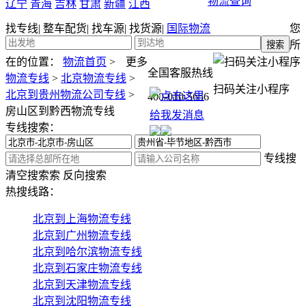
物流查询
辽宁
青海
吉林
甘肃
新疆
江西
找专线
|
整车配货
|
找车源
|
找货源
|
国际物流
您
所
在的位置：
物流首页
>
更多
全国客服热线
物流专线
>
北京物流专线
>
扫码关注小程序
北京到贵州物流公司专线
>
400-010-5656
房山区到黔西物流专线
专线搜索：
专线搜
清空搜索
索
反向搜索
热搜线路：
北京到上海物流专线
北京到广州物流专线
北京到哈尔滨物流专线
北京到石家庄物流专线
北京到天津物流专线
北京到沈阳物流专线