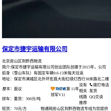
保定市捷宇运输有限公司
北京房山区到黔西物流
简介:保定市捷宇运输有限公司创业团队创建于2015年，公司
前身（雪山车队）有固定车辆9.6-13米每天往返
地址：保定市满城区北外环宏昌大街红绿灯西行38米路北二楼
没有
拨打电话
整车：
面议
第
11
年
相关
发货
领军V11
线路
QQ交谈
拼车：
重货：300元/吨
推荐
轻货：
70元/方
物通网房山区到黔西物流专线为您提供