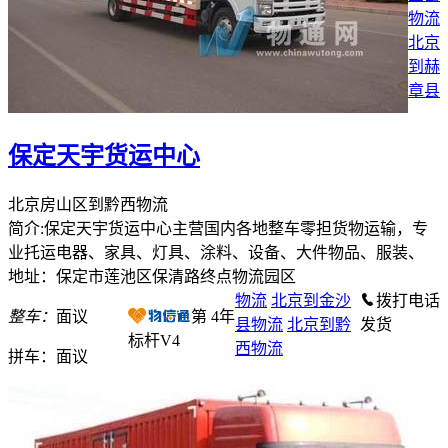
物流
北京
到赫
章县
保定天宇货运中心
北京房山区到黔西物流
简介:保定天宇货运中心主营国内各地整车零担货物运输，专
业托运电器、家具、灯具、涂料、设备、大件物品、服装、
地址：保定市莲池区保清路终点物流园区
物流
北京到金沙
拨打电话
整车：
面议
第
4
年
县物流
北京到黔
发货
标杆V4
西物流
拼车：
面议