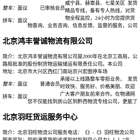
威宁县、赫章县、七星关区
发货
整车：
面议
已审核会员
精品专线，备有专人热线，对货
物全程监控，24小时为您提供货
拼车：
面议
物查询、业务咨询、信息反馈、监督的服务，公司
北京鸿丰誉诚物流有限公司
简介：北京鸿丰誉诚物流有限公司是2000年在北京工商局，公
路局批准的股份制货物运输储运有限责任公司。本公司
地址：北京市大兴区西红门南站京兴宏图停车场
承接以上线路整车零担业务、
发货
整车：
面议
普通会员
时效快、服务好、价格美丽、欢迎
广大客户朋友前来合作。在物通网
拼车：
面议
您不仅能找到房山区到黔西物流专线公司，更能了
北京羽旺货运服务中心
简介：北京羽旺物流公司服务电话：《》-《》羽旺物流公司
服务宗旨：您的满意我的追求每时每刻尽心尽力！！！”北