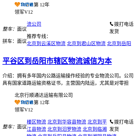
第
12
年
领军V12
流公司
拨打电话
整车：
面议
发货
推荐专线：
拼车：
面议
北京到云溪区物流
北京到君山区物流
北京到岳阳
平谷区到岳阳市辖区物流诚信为本
介绍：拥有多年国内公路运输操作经验的专业物流公司。公司
具有国家道路运输资格证书，主营国内陆运，尤其是对零担
北京行顺通达运输有限公司
第
12
年
领军V12
楼区物流
北京到华容县物流
北京到平
拨打电话
整车：
面议
江县物流
北京到汨罗物流
北京到临湘
发货