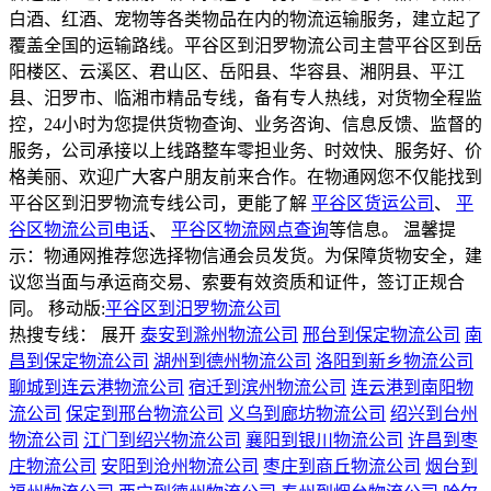
白酒、红酒、宠物等各类物品在内的物流运输服务，建立起了
覆盖全国的运输路线。平谷区到汨罗物流公司主营平谷区到岳
阳楼区、云溪区、君山区、岳阳县、华容县、湘阴县、平江
县、汨罗市、临湘市精品专线，备有专人热线，对货物全程监
控，24小时为您提供货物查询、业务咨询、信息反馈、监督的
服务，公司承接以上线路整车零担业务、时效快、服务好、价
格美丽、欢迎广大客户朋友前来合作。在物通网您不仅能找到
平谷区到汨罗物流专线公司，更能了解
平谷区货运公司
、
平
谷区物流公司电话
、
平谷区物流网点查询
等信息。 温馨提
示：物通网推荐您选择物信通会员发货。为保障货物安全，建
议您当面与承运商交易、索要有效资质和证件，签订正规合
同。
移动版:
平谷区到汨罗物流公司
热搜专线：
展开
泰安到滁州物流公司
邢台到保定物流公司
南
昌到保定物流公司
湖州到德州物流公司
洛阳到新乡物流公司
聊城到连云港物流公司
宿迁到滨州物流公司
连云港到南阳物
流公司
保定到邢台物流公司
义乌到廊坊物流公司
绍兴到台州
物流公司
江门到绍兴物流公司
襄阳到银川物流公司
许昌到枣
庄物流公司
安阳到沧州物流公司
枣庄到商丘物流公司
烟台到