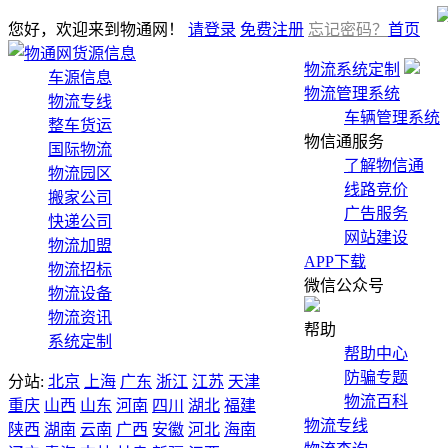
您好，欢迎来到物通网！
请登录
免费注册
忘记密码？
首页
货源信息
物流系统定制
车源信息
物流管理系统
物流专线
车辆管理系统
整车货运
物信通服务
国际物流
了解物信通
物流园区
线路竞价
搬家公司
广告服务
快递公司
网站建设
物流加盟
APP下载
物流招标
微信公众号
物流设备
物流资讯
帮助
系统定制
帮助中心
防骗专题
分站:
北京
上海
广东
浙江
江苏
天津
物流百科
重庆
山西
山东
河南
四川
湖北
福建
物流专线
陕西
湖南
云南
广西
安徽
河北
海南