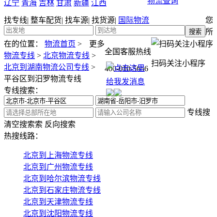
物流查询
辽宁
青海
吉林
甘肃
新疆
江西
找专线
|
整车配货
|
找车源
|
找货源
|
国际物流
您
所
在的位置：
物流首页
>
更多
全国客服热线
物流专线
>
北京物流专线
>
扫码关注小程序
北京到湖南物流公司专线
>
400-010-5656
平谷区到汨罗物流专线
专线搜索：
专线搜
清空搜索
索
反向搜索
热搜线路：
北京到上海物流专线
北京到广州物流专线
北京到哈尔滨物流专线
北京到石家庄物流专线
北京到天津物流专线
北京到沈阳物流专线