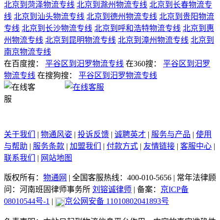
北京到菏泽物流专线
北京到滁州物流专线
北京到长春物流专
线
北京到汕头物流专线
北京到德州物流专线
北京到贵阳物流
专线
北京到长沙物流专线
北京到呼和浩特物流专线
北京到惠
州物流专线
北京到昆明物流专线
北京到漳州物流专线
北京到
南京物流专线
在百度搜：
平谷区到汨罗物流专线
在360搜：
平谷区到汨罗
物流专线
在搜狗搜：
平谷区到汨罗物流专线
关于我们
|
物通风姿
|
投诉反馈
|
诚聘英才
|
服务与产品
|
使用
与帮助
|
服务条款
|
加盟我们
|
付款方式
|
友情链接
|
客服中心
|
联系我们
|
网站地图
版权所有：
物通网
|
全国客服热线：400-010-5656
|
常年法律顾
问：河南班固律师事务所
刘镕诚律师
|
备案：
京ICP备
08010544号-1
|
京公网安备 11010802041893号