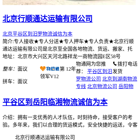
北京行顺通达运输有限公司
北京平谷区到汨罗物流诚信为本
简介:专人接收★专人分送★专人押车★专人负责★北京行顺
通达运输有限公司是北京至全国各地物流、货运、搬家、托
地址：北京市大兴区天河北路祥龙一商物流园E区58号
物通网为您推
拨打电话
整车：
面议
第
12
年
荐：
平谷区到汨
发货
领军V12
罗物流公司
北京到湖南物流
拼车：
面议
专线
北京物流公司
岳阳物
平谷区到岳阳临湘物流诚信为本
介绍：拥有一支优秀的人才队伍，时刻待命，接受客户的考
验。多年来，我们以合理的货运模式，安全快捷的运送，令客
北京行顺通达运输有限公司