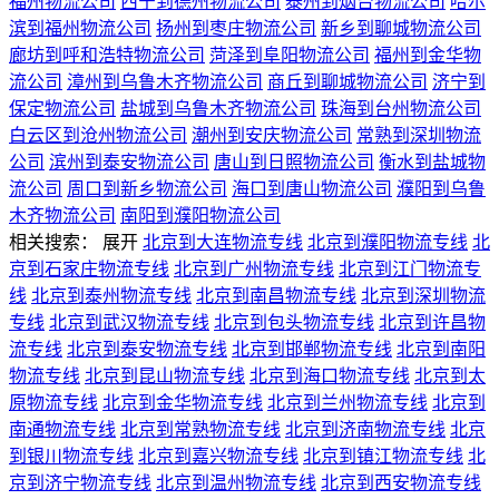
福州物流公司
西宁到德州物流公司
泰州到烟台物流公司
哈尔
滨到福州物流公司
扬州到枣庄物流公司
新乡到聊城物流公司
廊坊到呼和浩特物流公司
菏泽到阜阳物流公司
福州到金华物
流公司
漳州到乌鲁木齐物流公司
商丘到聊城物流公司
济宁到
保定物流公司
盐城到乌鲁木齐物流公司
珠海到台州物流公司
白云区到沧州物流公司
潮州到安庆物流公司
常熟到深圳物流
公司
滨州到泰安物流公司
唐山到日照物流公司
衡水到盐城物
流公司
周口到新乡物流公司
海口到唐山物流公司
濮阳到乌鲁
木齐物流公司
南阳到濮阳物流公司
相关搜索：
展开
北京到大连物流专线
北京到濮阳物流专线
北
京到石家庄物流专线
北京到广州物流专线
北京到江门物流专
线
北京到泰州物流专线
北京到南昌物流专线
北京到深圳物流
专线
北京到武汉物流专线
北京到包头物流专线
北京到许昌物
流专线
北京到泰安物流专线
北京到邯郸物流专线
北京到南阳
物流专线
北京到昆山物流专线
北京到海口物流专线
北京到太
原物流专线
北京到金华物流专线
北京到兰州物流专线
北京到
南通物流专线
北京到常熟物流专线
北京到济南物流专线
北京
到银川物流专线
北京到嘉兴物流专线
北京到镇江物流专线
北
京到济宁物流专线
北京到温州物流专线
北京到西安物流专线