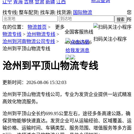
物流查询
辽宁
青海
吉林
甘肃
新疆
江西
找专线
|
整车配货
|
找车源
|
找货源
|
国际物流
您
所
在的位置：
物流首页
>
更多
全国客服热线
物流专线
>
沧州物流专线
>
扫码关注小程序
沧州到河南物流公司专线
>
400-010-5656
沧州到平顶山物流专线
沧州到平顶山物流专线
更新时间：2026-08-06 15:32:03
沧州到平顶山物流专线公司，专业为发货企业提供一站式精准
高效化物流服务。
沧州到平顶山全长约699.95公里左右，途径多条高速公路，确
保货物能够快速直达。发货企业可从运输经验、区域覆盖、运
输价格、运输时间、车辆类型、服务范围、增值服务等多方面