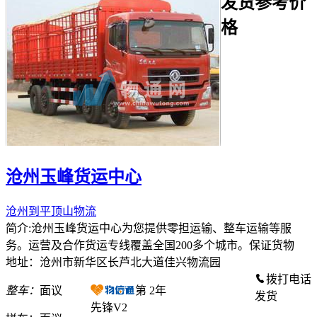
发货参考价
格
沧州玉峰货运中心
沧州到平顶山物流
简介:沧州玉峰货运中心为您提供零担运输、整车运输等服
务。运营及合作货运专线覆盖全国200多个城市。保证货物
地址：沧州市新华区长芦北大道佳兴物流园
拨打电话
整车：
面议
第
2
年
发货
先锋V2