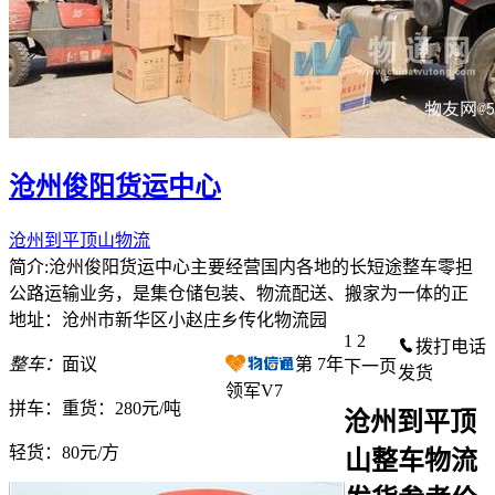
沧州俊阳货运中心
沧州到平顶山物流
简介:沧州俊阳货运中心主要经营国内各地的长短途整车零担
公路运输业务，是集仓储包装、物流配送、搬家为一体的正
地址：沧州市新华区小赵庄乡传化物流园
1
2
拨打电话
整车：
面议
第
7
年
下一页
发货
领军V7
拼车：
重货：280元/吨
沧州到平顶
轻货：
80元/方
山整车物流