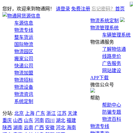
您好，欢迎来到物通网！
请登录
免费注册
忘记密码？
首页
货源信息
物流系统定制
车源信息
物流管理系统
物流专线
车辆管理系统
整车货运
物信通服务
国际物流
了解物信通
物流园区
线路竞价
搬家公司
广告服务
快递公司
网站建设
物流加盟
APP下载
物流招标
微信公众号
物流设备
物流资讯
帮助
系统定制
帮助中心
防骗专题
分站:
北京
上海
广东
浙江
江苏
天津
物流百科
重庆
山西
山东
河南
四川
湖北
福建
物流专线
陕西
湖南
云南
广西
安徽
河北
海南