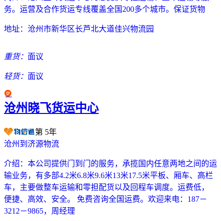
务。运营及合作货运专线覆盖全国200多个城市。保证货物
地址：
沧州市新华区长芦北大道佳兴物流园
重货：
面议
轻货：
面议
沧州晓飞货运中心
第
5
年
沧州到济源物流
介绍：
本公司提供门到门的服务，承揽国内任意两地之间的运
输业务，有多部4.2米6.8米9.6米13米17.5米平板、厢车、高栏
车，主要做整车运输和零担配货以及回程车调度。运费低，
便捷、高效、安全。 免费咨询全国运费。欢迎来电：187－
3212－9865，周经理