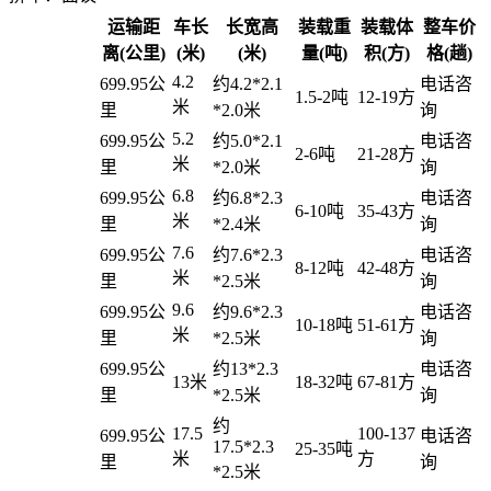
运输距
车长
长宽高
装载重
装载体
整车价
离(公里)
(米)
(米)
量(吨)
积(方)
格(趟)
4.2
699.95公
约4.2*2.1
电话咨
1.5-2吨
12-19方
米
里
*2.0米
询
5.2
699.95公
约5.0*2.1
电话咨
2-6吨
21-28方
米
里
*2.0米
询
6.8
699.95公
约6.8*2.3
电话咨
6-10吨
35-43方
米
里
*2.4米
询
7.6
699.95公
约7.6*2.3
电话咨
8-12吨
42-48方
米
里
*2.5米
询
9.6
699.95公
约9.6*2.3
电话咨
10-18吨
51-61方
米
里
*2.5米
询
699.95公
约13*2.3
电话咨
13米
18-32吨
67-81方
里
*2.5米
询
约
17.5
100-137
699.95公
电话咨
17.5*2.3
25-35吨
米
方
里
询
*2.5米