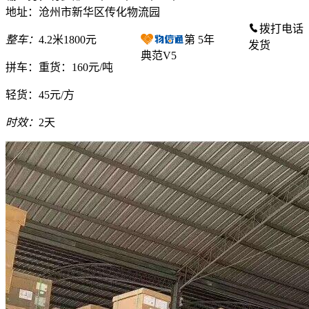
地址：沧州市新华区传化物流园
拨打电话
整车：
4.2米1800元
第
5
年
发货
典范V5
拼车：
重货：160元/吨
轻货：
45元/方
时效：
2天