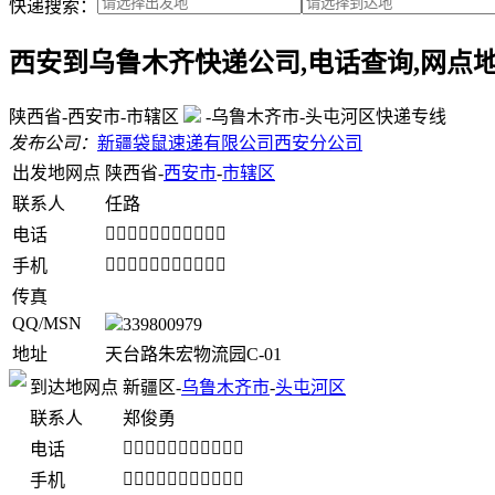
快递搜索：
西安到乌鲁木齐快递公司,电话查询,网点
陕西省-西安市-市辖区
-乌鲁木齐市-头屯河区快递专线
发布公司：
新疆袋鼠速递有限公司西安分公司
出发地网点
陕西省-
西安市
-
市辖区
联系人
任路
󺀡󺟑󺿚󺀪󺀪󺀡󺰺󺟑󺙹󺙹󺸝
电话
󺀡󺟑󺿚󺀪󺀪󺀡󺰺󺟑󺙹󺙹󺸝
手机
传真
QQ/MSN
339800979
地址
天台路朱宏物流园C-01
到达地网点
新疆区-
乌鲁木齐市
-
头屯河区
联系人
郑俊勇
󺀡󺣞󺰺󺙹󺀡󺣞󺰺󺟑󺿚󺸝󺀪
电话
󺀡󺣞󺰺󺙹󺀡󺣞󺰺󺟑󺿚󺸝󺀪
手机