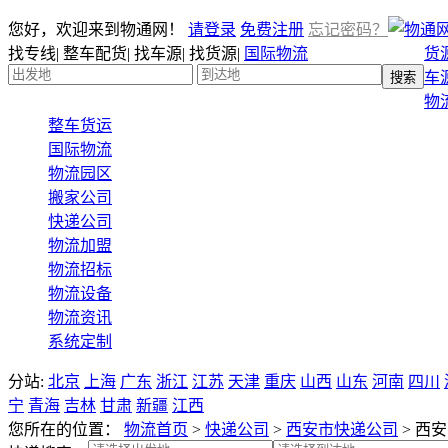
您好，欢迎来到物通网！
请登录
免费注册
忘记密码？
找专线
|
整车配货
|
找车源
|
找货源
|
国际物流
货
车
物
整车货运
国际物流
物流园区
搬家公司
快递公司
物流加盟
物流招标
物流设备
物流资讯
系统定制
分站:
北京
上海
广东
浙江
江苏
天津
重庆
山西
山东
河南
四川
宁
青海
吉林
甘肃
新疆
江西
您所在的位置：
物流首页
>
快递公司
>
西安市快递公司
>
西安