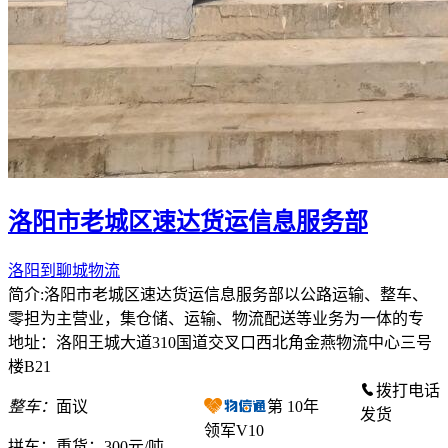
洛阳市老城区速达货运信息服务部
洛阳到聊城物流
简介:洛阳市老城区速达货运信息服务部以公路运输、整车、
零担为主营业，集仓储、运输、物流配送等业务为一体的专
地址：洛阳王城大道310国道交叉口西北角金燕物流中心三号
楼B21
拨打电话
整车：
面议
第
10
年
发货
领军V10
拼车：
重货：300元/吨