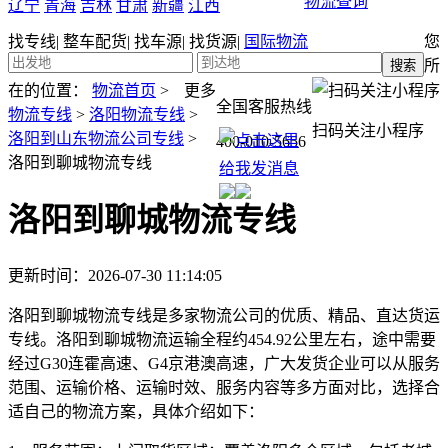
物流查询
辽宁
青海
吉林
甘肃
新疆
江西
找专线
|
整车配货
|
找车源
|
找货源
|
国际物流
您
所
在的位置：
物流首页
>
更多
全国客服热线
物流专线
>
洛阳物流专线
>
扫码关注小程序
洛阳到山东物流公司专线
>
400-010-5656
洛阳到聊城物流专线
洛阳到聊城物流专线
更新时间：2026-07-30 11:14:05
洛阳到聊城物流专线是多家物流公司的优质、精品、直达货运
专线。洛阳到聊城物流运输全程约454.92公里左右，途中需要
经过G30连霍高速、G4京港澳高速，广大发货企业可以从服务
范围、运输价格、运输时效、服务内容等多方面对比，选择合
适自己的物流方案，具体介绍如下：