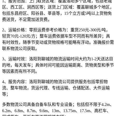
1、服务范围：
上门取货区域：覆盖洛阳多个区域，包括老城
区、西工区、涧西区等；送货上门区域：覆盖聊城多个地区，
包括东昌府区、阳谷县、莘县等，15个立方或5吨以上货物免
费送货，不足需加送货费。
2、运输价格：
零担运费参考价格为：
重货250元-300元/吨，
轻货70元-120元/方
；整车运费依据车型不同而有所差异；具
有时效性，随季节变动或货物规格可能略有浮动。准确报价需
联系物流公司获取。
3、运输时效：
洛阳到聊城的物流运输时间大约为
1-2天
送达目
的地，每天发车；具体时间可能因运输距离、货物类型和季节
等因素而有所不同。
4、服务内容：
洛阳到聊城的物流公司提供服务包括零担物
流、整车物流，货运代理、专线运输、仓储配送、大件运输
等；
多数物流公司具备自备车队和专业设备；包括但不限于4.2m、
6.2m、6.8m、8.7m、9.6m、13m、13.75m、17.5m、高栏车、