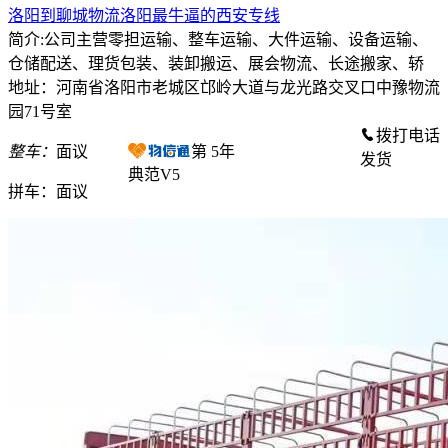
洛阳到聊城物流洛阳最牛逼的西安专线
简介:公司主营零担运输、整车运输、大件运输、设备运输、
仓储配送、理货包装、装卸搬运、展会物流、长途搬家、轿
地址：河南省洛阳市老城区邙岭大道与龙光路交叉口中豫物流
园71号室
拨打电话
整车：
面议
第
5
年
发货
典范V5
拼车：
面议