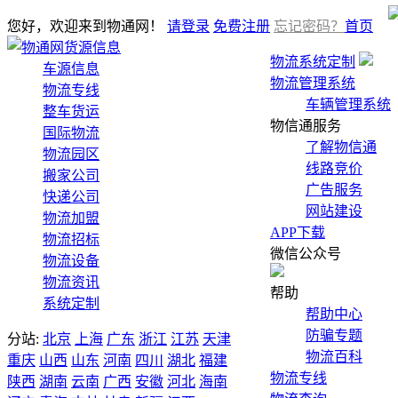
您好，欢迎来到物通网！
请登录
免费注册
忘记密码？
首页
货源信息
物流系统定制
车源信息
物流管理系统
物流专线
车辆管理系统
整车货运
物信通服务
国际物流
了解物信通
物流园区
线路竞价
搬家公司
广告服务
快递公司
网站建设
物流加盟
APP下载
物流招标
微信公众号
物流设备
物流资讯
帮助
系统定制
帮助中心
防骗专题
分站:
北京
上海
广东
浙江
江苏
天津
物流百科
重庆
山西
山东
河南
四川
湖北
福建
物流专线
陕西
湖南
云南
广西
安徽
河北
海南