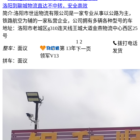
洛阳到聊城物流直达不中转，安全高效
简介:洛阳市世运物流有限公司是一家专业从事以公路为主，
铁路航空为辅的一家私营企业，公司拥有多辆各种型号的车
地址：洛阳市老城区g310连天线王城大道金燕物流中心西区25
号
1
2
拨打电话
整车：
面议
第
13
年
下一页
发货
领军V13
拼车：
面议