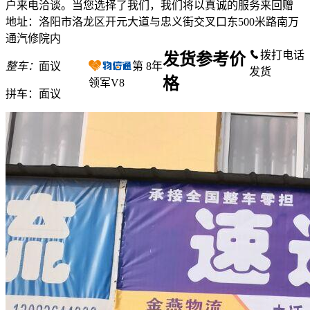
户来电洽谈。当您选择了我们，我们将以真诚的服务来回赠
地址：洛阳市洛龙区开元大道与忠义街交叉口东500米路南万
通汽修院内
拨打电话
发货参考价
整车：
面议
第
8
年
发货
格
领军V8
拼车：
面议