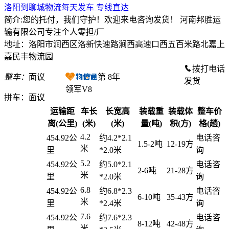
洛阳到聊城物流每天发车 专线直达
简介:您的托付，我们守护！欢迎来电咨询发货！ 河南邦胜运
输有限公司专注个人零担/厂
地址：洛阳市涧西区洛新快速路涧西高速口西五百米路北嘉上
嘉民丰物流园
拨打电话
整车：
面议
第
8
年
发货
领军V8
拼车：
面议
运输距
车长
长宽高
装载重
装载体
整车价
离(公里)
(米)
(米)
量(吨)
积(方)
格(趟)
4.2
454.92公
约4.2*2.1
电话咨
1.5-2吨
12-19方
米
里
*2.0米
询
5.2
454.92公
约5.0*2.1
电话咨
2-6吨
21-28方
米
里
*2.0米
询
6.8
454.92公
约6.8*2.3
电话咨
6-10吨
35-43方
米
里
*2.4米
询
7.6
454.92公
约7.6*2.3
电话咨
8-12吨
42-48方
米