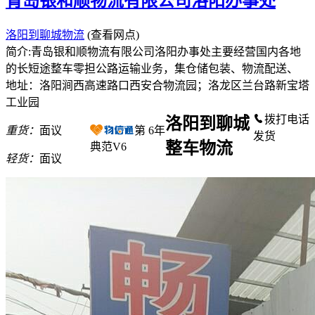
青岛银和顺物流有限公司洛阳办事处
洛阳到聊城物流
(查看网点)
简介:青岛银和顺物流有限公司洛阳办事处主要经营国内各地
的长短途整车零担公路运输业务，集仓储包装、物流配送、
地址：洛阳涧西高速路口西安合物流园；洛龙区兰台路新宝塔
工业园
拨打电话
洛阳到聊城
重货：
面议
第
6
年
发货
整车物流
典范V6
轻货：
面议