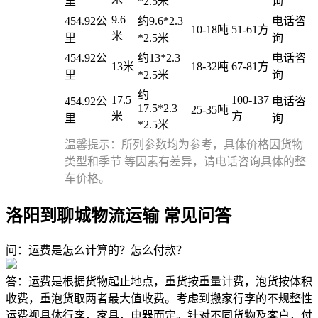
里
*2.5米
询
9.6
454.92公
约9.6*2.3
电话咨
10-18吨
51-61方
米
里
*2.5米
询
454.92公
约13*2.3
电话咨
13米
18-32吨
67-81方
里
*2.5米
询
约
17.5
100-137
454.92公
电话咨
17.5*2.3
25-35吨
米
方
里
询
*2.5米
温馨提示：所列参数均为参考，具体价格因货物
类型和季节 等因素有差异，请电话咨询具体的整
车价格。
洛阳到聊城物流运输 常见问答
问：运费是怎么计算的？怎么付款？
答：运费是根据货物起止地点，重货按重量计费，泡货按体积
收费，重泡货取两者最大值收费。考虑到搬家行李的不规整性
运费视具体行李，家具，电器而定。针对不同货物及客户，付