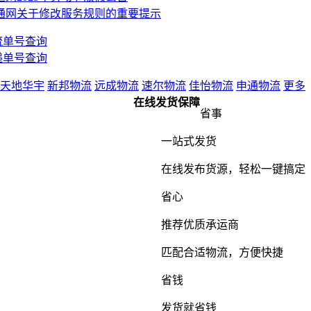
通网关于修改服务规则的重要提示
流单号查询
递单号查询
天地华宇
新邦物流
远成物流
速尔物流
佳怡物流
申通物流
更多
在线发货保障
省事
一站式发货
在线发布货源，轻松一键搞定
省心
推荐优质承运商
匹配合适物流，方便快捷
省钱
发货就省钱