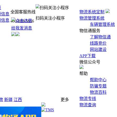
页
全国客服热线
物流系统定制
源信息
扫码关注小程序
物流管理系统
源信息
400-010-5656
车辆管理系统
物信通服务
了解物信通
线路竞价
网站建设
APP下载
微信公众号
帮助
帮助中心
防骗专题
物流百科
物流专线
肃
新疆
江西
更多
物流查询