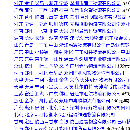
浙江 金华 义乌
→
浙江 宁波
深圳市南广物流有限公司
100
广西 南宁
→
广西 贵港 桂平
东莞市众望物流有限公司
280
浙江 台州 临海
→
重庆 重庆 云阳
台州明耀物流有限公司
4
浙江 宁波
→
宁夏 银川 兴庆
无锡货顺物流有限公司宁波业
河南 郑州
→
北京 北京 大兴
郑州最慧科贸有限公司
湖南 长沙 长沙
→
湖南 常德 津
长沙吉顺物流
已审核会员
山东 青岛
→
广东 中山
浙江融辉物流有限公司青岛业务部
广东 中山 小榄镇
→
湖南 怀化
广东和共物流有限公司中山
广东 东莞 常平镇
→
江苏 连云港
深圳市鹏业物流有限公司
浙江 杭州
→
浙江 金华 义乌
广州赤马物流有限公司
100
元
河南 郑州
→
河北 秦皇岛
郑州时利和货物运输有限公司
天津 天津 宁河
→
浙江 金华 义乌
天津明远物流有限公司
天津 天津 宁河
→
黑龙江 大庆 杜尔伯特
天津宏博伟业物
江苏 宿迁 泗洪
→
广东 佛山
宿迁市汇航物流有限公司
450
浙江 金华
→
湖北 武汉
永康市嘉腾物流有限公司
300
元/吨
广东 惠州 惠阳
→
北京 北京
深圳市深辉物流有限公司惠州
北京 北京
→
河北 衡水
北京福瑞祥通物流有限公司
甘肃 定西 陇西
→
甘肃 白银
陇西速赢物流有限公司
已审
河南 郑州
→
云南 昆明
郑州川渝货运有限公司
400
元/吨
10