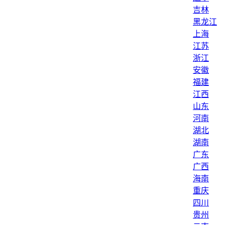
吉林
黑龙江
上海
江苏
浙江
安徽
福建
江西
山东
河南
湖北
湖南
广东
广西
海南
重庆
四川
贵州