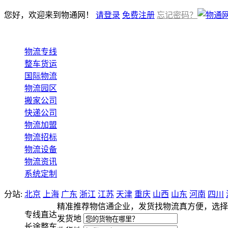
您好，欢迎来到物通网！
请登录
免费注册
忘记密码？
物流专线
整车货运
国际物流
物流园区
搬家公司
快递公司
物流加盟
物流招标
物流设备
物流资讯
系统定制
分站:
北京
上海
广东
浙江
江苏
天津
重庆
山西
山东
河南
四川
精准推荐物信通企业，发货找物流真方便，选择
专线直达
发货地
长途整车