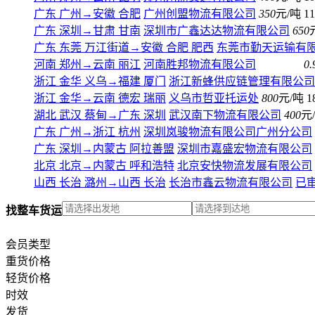
广东 广州
→
安徽 合肥
广州创盟物流有限公司
350
元/吨
11
广东 深圳
→
甘肃 甘南
深圳市广鑫达达物流有限公司
650
广东 东莞 万江街道
→
安徽 合肥 肥西
东莞市勤天运输有
河南 郑州
→
云南 丽江
河南胜邦物流有限公司
0.
浙江 金华 义乌
→
福建 厦门
浙江新蜂供应链管理有限公司
浙江 金华
→
云南 德宏 瑞丽
义乌市哲亚托运处
800
元/吨
1
湖北 武汉 蔡甸
→
广东 深圳
武汉南下物流有限公司
400
元
广东 广州
→
浙江 杭州
深圳岚骏物流有限公司广州分公司
广东 深圳
→
内蒙古 阿拉善盟
深圳市嘉盛宏物流有限公司
北京 北京
→
内蒙古 呼和浩特
北京安快物流发展有限公司
山西 长治 潞州
→
山西 长治
长治市鑫云物流有限公司
已
找整车货运
会员类型
重货价格
轻货价格
时效
发货