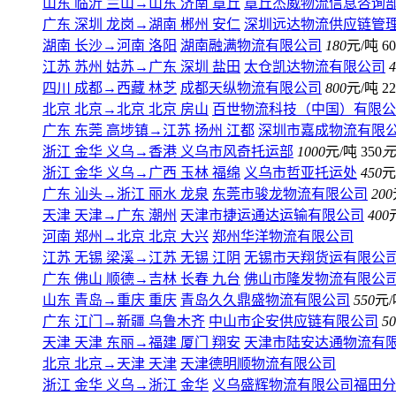
山东 临沂 兰山
→
山东 济南 章丘
章丘杰威物流信息咨询
广东 深圳 龙岗
→
湖南 郴州 安仁
深圳远达物流供应链管
湖南 长沙
→
河南 洛阳
湖南融满物流有限公司
180
元/吨
60
江苏 苏州 姑苏
→
广东 深圳 盐田
太仓凯达物流有限公司
4
四川 成都
→
西藏 林芝
成都天纵物流有限公司
800
元/吨
22
北京 北京
→
北京 北京 房山
百世物流科技（中国）有限公
广东 东莞 高埗镇
→
江苏 扬州 江都
深圳市嘉成物流有限
浙江 金华 义乌
→
香港
义乌市风奇托运部
1000
元/吨
350
元
浙江 金华 义乌
→
广西 玉林 福绵
义乌市哲亚托运处
450
元
广东 汕头
→
浙江 丽水 龙泉
东莞市骏龙物流有限公司
200
天津 天津
→
广东 潮州
天津市捷运通达运输有限公司
400
河南 郑州
→
北京 北京 大兴
郑州华洋物流有限公司
江苏 无锡 梁溪
→
江苏 无锡 江阴
无锡市天翔货运有限公
广东 佛山 顺德
→
吉林 长春 九台
佛山市隆发物流有限公
山东 青岛
→
重庆 重庆
青岛久久鼎盛物流有限公司
550
元/
广东 江门
→
新疆 乌鲁木齐
中山市企安供应链有限公司
50
天津 天津 东丽
→
福建 厦门 翔安
天津市陆安达通物流有
北京 北京
→
天津 天津
天津德明顺物流有限公司
浙江 金华 义乌
→
浙江 金华
义乌盛辉物流有限公司福田分