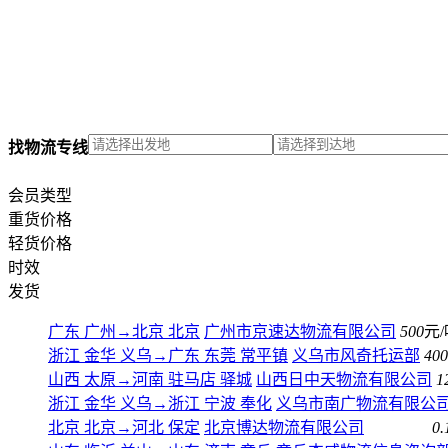
找物流专线
会员类型
重货价格
轻货价格
时效
发货
广东 广州
→
北京 北京
广州市京速达物流有限公司
500
元/
浙江 金华 义乌
→
广东 东莞 常平镇
义乌市风奇托运部
400
山西 太原
→
河南 驻马店 驿城
山西日中天物流有限公司
1
浙江 金华 义乌
→
浙江 宁波 奉化
义乌市南广物流有限公
北京 北京
→
河北 保定
北京博达物流有限公司
0.