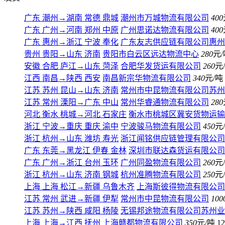
广东 潮州
→
湖南 常德 鼎城
潮州市万城物流有限公司
400
广东 广州
→
河南 郑州 中原
广州思诺达物流有限公司
400
广东 惠州
→
浙江 宁波 奉化
广东友志供应链有限公司惠州
贵州 贵阳
→
山东 济南
贵阳市白云区远达物流中心
280
元/
安徽 合肥 庐江
→
山东 菏泽
合肥华发货运有限公司
260
元
江西 南昌
→
陕西 西安
南昌新宗华物流有限公司
340
元/吨
江苏 苏州 昆山
→
山东 济南
常州市中昆物流有限公司苏州
江苏 常州 溧阳
→
广东 中山
常州华睿通物流有限公司
280
河北 衡水 桃城
→
河北 石家庄
衡水市桃城区冀安货物运输
浙江 宁波
→
重庆 重庆 渝中
宁波骏马物流有限公司
450
元
浙江 杭州
→
山东 潍坊 寿光
浙江闻铭供应链管理有限公司
广东 东莞
→
黑龙江 伊春 金林
深圳市联达森货运有限公司
广东 广州
→
浙江 台州 玉环
广州同盈物流有限公司
260
元
浙江 杭州
→
山东 济南 钢城
杭州准腾物流有限公司
250
元
上海 上海 松江
→
新疆 乌鲁木齐
上海斯彼得物流有限公司
江苏 常州 武进
→
新疆 伊犁
常州市中昆物流有限公司
100
江苏 苏州
→
陕西 咸阳 杨陵
无锡邦途物流有限公司苏州业
上海 上海
→
江西 抚州
上海赣都物流有限公司
350
元/吨
12