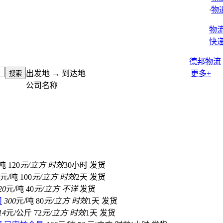
·
物
物
快
德邦物流
出发地 → 到达地
更多+
公司名称
吨
120
元/立方
时效
30小时
发货
元/吨
100
元/立方
时效
2天
发货
20
元/吨
40
元/立方
不详
发货
司
300
元/吨
80
元/立方
时效
1天
发货
14
元/公斤
72
元/立方
时效
1天
发货