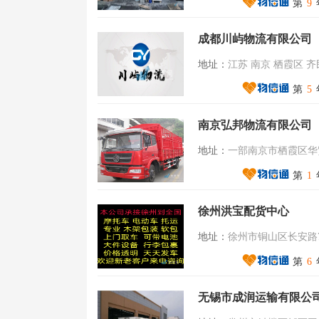
第
9
成都川屿物流有限公司
地址：
江苏 南京 栖霞区 
第
5
南京弘邦物流有限公司
地址：
一部南京市栖霞区华贸物流
第
1
徐州洪宝配货中心
地址：
徐州市铜山区长安路7
第
6
无锡市成润运输有限公