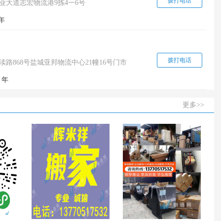
拨打电话
业大道志宏物流港9拣4一6号
年
拨打电话
路868号盐城亚邦物流中心21幢16号门市
年
更多>>