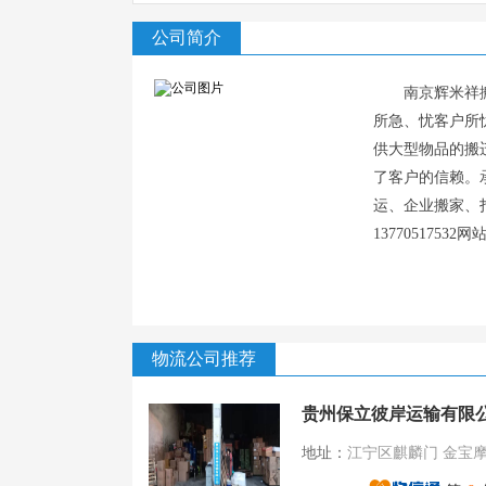
公司简介
南京辉米祥
所急、忧客户所
供大型物品的搬
了客户的信赖。
运、企业搬家、
13770517532
物流公司推荐
贵州保立彼岸运输有限
地址：
江宁区麒麟门 金宝摩