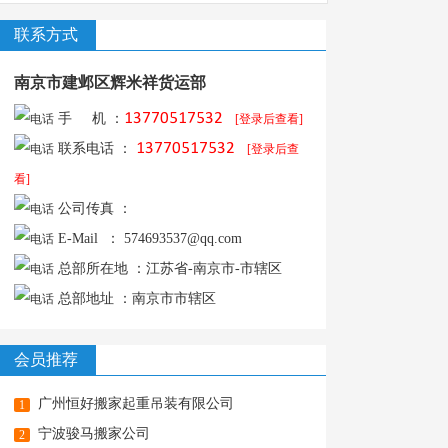
联系方式
南京市建邺区辉米祥货运部
󺀡󺣞󺌶󺌶󺙹󺟑󺀡󺌶󺟑󺣞󺰺
手 机 ：
[登录后查看]
󺀡󺣞󺌶󺌶󺙹󺟑󺀡󺌶󺟑󺣞󺰺
联系电话 ：
[登录后查
看]
公司传真 ：
E-Mail ： 574693537@qq.com
总部所在地 ：江苏省-南京市-市辖区
总部地址 ：南京市市辖区
会员推荐
广州恒好搬家起重吊装有限公司
1
宁波骏马搬家公司
2