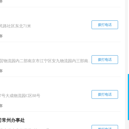
年
拨打电话
齐民路社区东北71米
年
拨打电话
园内二部南京市江宁区安九物流园内三部南京市溧水区交通路新汽车站旁
年
拨打电话
号大成物流园C区88号
年
司常州办事处