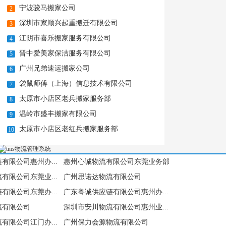
宁波骏马搬家公司
2
深圳市家顺兴起重搬迁有限公司
3
江阴市喜乐搬家服务有限公司
4
晋中爱美家保洁服务有限公司
5
广州兄弟速运搬家公司
6
袋鼠师傅（上海）信息技术有限公司
7
太原市小店区老兵搬家服务部
8
温岭市盛丰搬家有限公司
9
太原市小店区老红兵搬家服务部
10
惠州心诚物流有限公司东莞业务部
广东友志供应链有限公司惠州办事处
广州思诺达物流有限公司
广州思诺达物流有限公司东莞业务部
广东粤诚供应链有限公司东莞办事处
广东粤诚供应链有限公司惠州办事处
流有限公司
深圳市安川物流有限公司惠州业务部
广州保力会源物流有限公司
中山市千善物流有限公司江门办事处