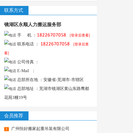
联系方式
镜湖区永顺人力搬运服务部
󍉾򢎭󏨁󏨁򭲲򬺢󌨾򬺢󌨾󪴷򢎭
手 机 ：
[登录后查看]
󍉾򢎭󏨁󏨁򭲲򬺢󌨾򬺢󌨾󪴷򢎭
联系电话 ：
[登录后查
看]
公司传真 ：
E-Mail ：
总部所在地 ：安徽省-芜湖市-市辖区
总部地址 ：芜湖市镜湖区黄山东路鹰都
花苑1幢19号
会员推荐
广州恒好搬家起重吊装有限公司
1