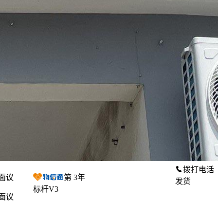
拨打电话
面议
第
3
年
发货
标杆V3
面议