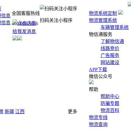
页
全国客服热线
物流系统定制
源信息
扫码关注小程序
物流管理系统
源信息
400-010-5656
车辆管理系统
物信通服务
了解物信通
线路竞价
广告服务
网站建设
APP下载
微信公众号
帮助
帮助中心
防骗专题
物流百科
肃
新疆
江西
更多
物流专线
物流查询