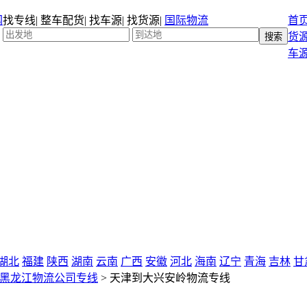
找专线
|
整车配货
|
找车源
|
找货源
|
国际物流
首
货
车
湖北
福建
陕西
湖南
云南
广西
安徽
河北
海南
辽宁
青海
吉林
甘
黑龙江物流公司专线
>
天津到大兴安岭物流专线