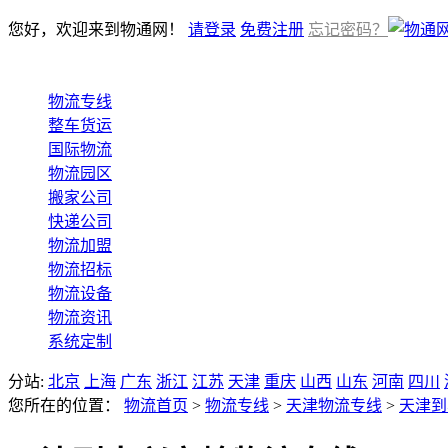
您好，欢迎来到物通网！
请登录
免费注册
忘记密码？
物流专线
整车货运
国际物流
物流园区
搬家公司
快递公司
物流加盟
物流招标
物流设备
物流资讯
系统定制
分站:
北京
上海
广东
浙江
江苏
天津
重庆
山西
山东
河南
四川
您所在的位置：
物流首页
>
物流专线
>
天津物流专线
>
天津到