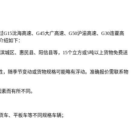
15沈海高速、G45大广高速、G50沪渝高速、G30连霍高
介绍如下：
滨城区、惠民县、阳信县等，15个立方或5吨以上货物免费送
性，随季节变动或货物规格可能略有浮动。准确报价需联系物
因素而有所不同。
车、厢式货车、平板车等不同规格车辆；