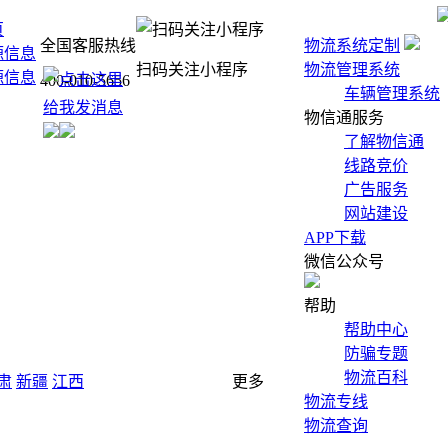
页
全国客服热线
物流系统定制
源信息
扫码关注小程序
物流管理系统
源信息
400-010-5656
车辆管理系统
物信通服务
了解物信通
线路竞价
广告服务
网站建设
APP下载
微信公众号
帮助
帮助中心
防骗专题
物流百科
肃
新疆
江西
更多
物流专线
物流查询