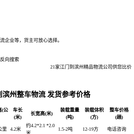
流企业等，货主可放心选择。
反向搜索
21
家
江门到滨州
精品物流公司供您比价
到滨州整车物流 发货参考价格
(公
车长
装载重量
装载体积
整车价格
长宽高(米)
(米)
(吨)
(方)
(趟)
约4.2*2.1 *2.0
8公里
4.2米
1.5-2吨
12-19方
电话咨询
米