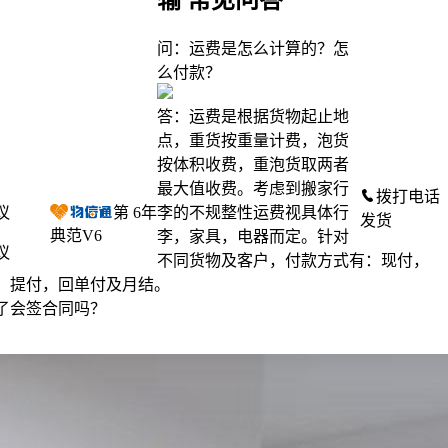
问：运费是怎么计算的？怎
么付款？
答：运费是根据货物起止地
点，重货按重量计费，泡货
按体积收费，重泡货取两者
最大值收费。考虑到搬家行
拨打电话
李的不规整性运费视具体行
议
第
6
年
发货
典范V6
李，家具，电器而定。针对
议
不同货物及客户，付款方式有：现付，
提付，回单付及月结。
了会签合同吗？