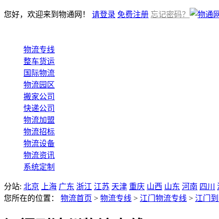
您好，欢迎来到物通网！
请登录
免费注册
忘记密码？
物流专线
整车货运
国际物流
物流园区
搬家公司
快递公司
物流加盟
物流招标
物流设备
物流资讯
系统定制
分站:
北京
上海
广东
浙江
江苏
天津
重庆
山西
山东
河南
四川
您所在的位置：
物流首页
>
物流专线
>
江门物流专线
>
江门到