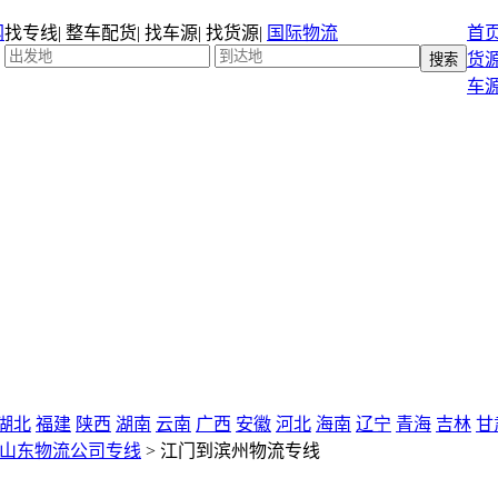
找专线
|
整车配货
|
找车源
|
找货源
|
国际物流
首
货
车
湖北
福建
陕西
湖南
云南
广西
安徽
河北
海南
辽宁
青海
吉林
甘
山东物流公司专线
>
江门到滨州物流专线