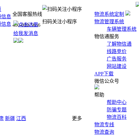
页
全国客服热线
物流系统定制
源信息
扫码关注小程序
物流管理系统
源信息
400-010-5656
车辆管理系统
物信通服务
了解物信通
线路竞价
广告服务
网站建设
APP下载
微信公众号
帮助
帮助中心
防骗专题
物流百科
肃
新疆
江西
更多
物流专线
物流查询