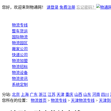
您好，欢迎来到物通网！
请登录
免费注册
忘记密码？
物流专线
整车货运
国际物流
物流园区
搬家公司
快递公司
物流加盟
物流招标
物流设备
物流资讯
系统定制
分站:
北京
上海
广东
浙江
江苏
天津
重庆
山西
山东
河南
四川
您所在的位置：
物流首页
>
物流专线
>
天津物流专线
>
天津到