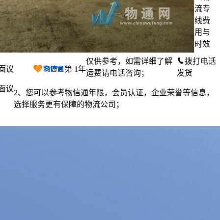
流专
线费
用与
时效
仅供参考，如需详细了解
拨打电话
面议
第
1
年
运费请电话咨询；
发货
面议
2、您可以参考物信通年限，会员认证，企业荣誉等信息，
选择服务更有保障的物流公司；