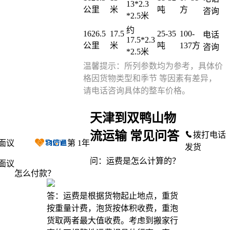
13*2.3
公里
米
吨
方
咨询
*2.5米
约
1626.5
17.5
25-35
100-
电话
17.5*2.3
公里
米
吨
137方
咨询
*2.5米
温馨提示：所列参数均为参考，具体价
格因货物类型和季节 等因素有差异，
请电话咨询具体的整车价格。
天津到双鸭山物
流运输 常见问答
拨打电话
面议
第
1
年
发货
问：运费是怎么计算的？
面议
怎么付款？
答：运费是根据货物起止地点，重货
按重量计费，泡货按体积收费，重泡
货取两者最大值收费。考虑到搬家行