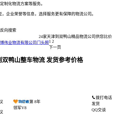
定制化物流方案等服务。
证，企业荣誉等信息，选择服务更有保障的物流公司。
反向搜索
24
家
天津到双鸭山
精品物流公司供您比价
1
2
下一页
到双鸭山整车物流 发货参考价格
拨打电话
议
第
8
年
发货
领军V8
QQ交谈
议