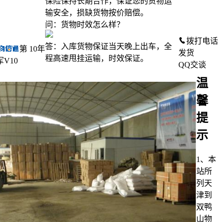
保险保持长期合作，保证您的货物运
输安全，损缺货物按价赔偿。
问：货物时效怎么样？
拨打电话
答：入库货物保证当天晚上出车，全
第
10
年
发货
程高速甩挂运输，时效保证。
V10
QQ交谈
温
馨
提
示
1、本
站所
列天
津到
双鸭
山物