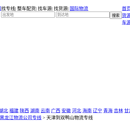
找专线
|
整车配货
|
找车源
|
找货源
|
国际物流
首
货
车
湖北
福建
陕西
湖南
云南
广西
安徽
河北
海南
辽宁
青海
吉林
甘
黑龙江物流公司专线
>
天津到双鸭山物流专线