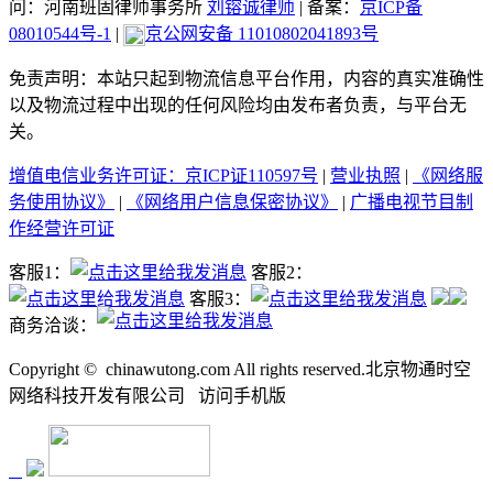
问：河南班固律师事务所
刘镕诚律师
|
备案：
京ICP备
08010544号-1
|
京公网安备 11010802041893号
免责声明：本站只起到物流信息平台作用，内容的真实准确性
以及物流过程中出现的任何风险均由发布者负责，与平台无
关。
增值电信业务许可证：京ICP证110597号
|
营业执照
|
《网络服
务使用协议》
|
《网络用户信息保密协议》
|
广播电视节目制
作经营许可证
客服1：
客服2：
客服3：
商务洽谈：
Copyright ©
chinawutong.com All rights reserved.北京物通时空
网络科技开发有限公司
访问
手机版