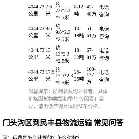
约
4044.73
7.6
8-12
42-
电话
7.6*2.3
公里
米
吨
48方
咨询
*2.5米
约
4044.73
9.6
10-
51-
电话
9.6*2.3
公里
米
18吨
61方
咨询
*2.5米
约
4044.73
13
18-
67-
电话
13*2.3
公里
米
32吨
81方
咨询
*2.5米
100-
约
4044.73
17.5
25-
电话
137
17.5*2.3
公里
米
35吨
咨询
方
*2.5米
温馨提示：所列参数均为参考，具体
价格因货物类型和季节 等因素有差
异，请电话咨询具体的整车价格。
门头沟区到民丰县物流运输 常见问答
问：运费是怎么计算的？怎么付款？