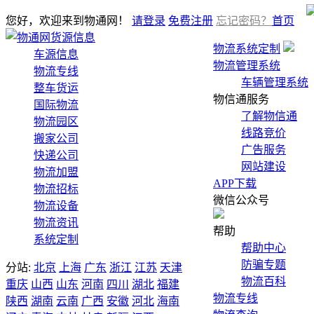
您好，欢迎来到物通网！
请登录
免费注册
忘记密码？
首页
货源信息
物流系统定制
车源信息
物流管理系统
物流专线
车辆管理系统
整车货运
物信通服务
国际物流
了解物信通
物流园区
线路竞价
搬家公司
广告服务
快递公司
网站建设
物流加盟
APP下载
物流招标
微信公众号
物流设备
物流资讯
帮助
系统定制
帮助中心
防骗专题
分站:
北京
上海
广东
浙江
江苏
天津
物流百科
重庆
山西
山东
河南
四川
湖北
福建
物流专线
陕西
湖南
云南
广西
安徽
河北
海南