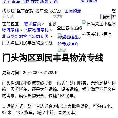
物流查询
辽宁
青海
吉林
甘肃
新疆
江西
找专线
|
整车配货
|
找车源
|
找货源
|
国际物流
您
所
在的位置：
物流首页
>
更多
全国客服热线
物流专线
>
北京物流专线
>
扫码关注小程序
北京到新疆物流公司专线
>
400-010-5656
门头沟区到民丰县物流专线
门头沟区到民丰县物流专线
更新时间：2026-08-08 21:32:19
门头沟到民丰物流专线提供一站式门到门服务，无论是整车运
输、零担拼车，还是大件运输、设备运输，都能满足不同客户
的需求，确保货物安全、快捷到达民丰。
1. 运输方式：
整车直达适合3吨以上大批量货物，可包4.2米、
9.6米、13米货车，减少中转，直达民丰；