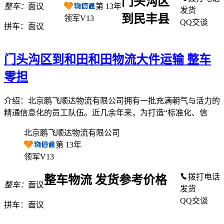
门头沟区
整车：
面议
第
13
年
发货
到民丰县
领军V13
QQ交谈
拼车：
面议
门头沟区到和田和田物流大件运输 整车
零担
介绍：北京鹏飞顺达物流有限公司拥有一批充满朝气与活力的
精通信息化的员工队伍。近几余年来，为打造“标准化、信
北京鹏飞顺达物流有限公司
第
13
年
领军V13
拨打电话
整车物流 发货参考价格
整车：
面议
发货
QQ交谈
拼车：
面议