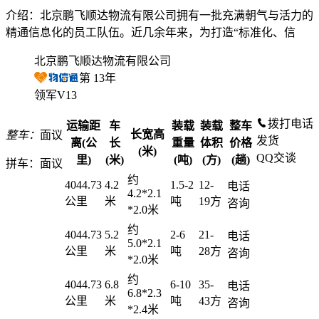
介绍：北京鹏飞顺达物流有限公司拥有一批充满朝气与活力的
精通信息化的员工队伍。近几余年来，为打造“标准化、信
北京鹏飞顺达物流有限公司
第
13
年
领军V13
拨打电话
运输距
车
装载
装载
整车
长宽高
整车：
面议
发货
离(公
长
重量
体积
价格
(米)
QQ交谈
里)
(米)
(吨)
(方)
(趟)
拼车：
面议
约
4044.73
4.2
1.5-2
12-
电话
4.2*2.1
公里
米
吨
19方
咨询
*2.0米
约
4044.73
5.2
2-6
21-
电话
5.0*2.1
公里
米
吨
28方
咨询
*2.0米
约
4044.73
6.8
6-10
35-
电话
6.8*2.3
公里
米
吨
43方
咨询
*2.4米