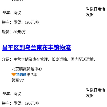
拨打电话
整车：
面议
发货
拼车：
重货：190元/吨
轻货：
80元/方
昌平区到乌兰察布丰镇物流
介绍：主营仓储及库存管理、长途运输、国内配送运输、
北京鹏霞货运中心
第
7
年
领军V7
拨打电话
整车：
面议
发货
拼车：
重货：190元/吨