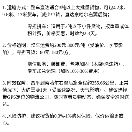
1. 运输方式：
整车直达适合3吨以上大批量货物，可包4.2米、
9.6米、13米货车，减少中转，直达察哈尔右翼后旗；
零担拼车：适用于3吨以下小件货物，按重量或体
积计费，价格实惠，时效约2-3天。
2. 价格透明：
整车运费约200元-300元/吨（受油价、季节影
响）；零担普货：80元-180元/方。
增值服务：装卸费、包装加固（木架/泡沫箱）、
专车加急运输（加收10%-30%费用）。
3. 时效保障：
昌平到察哈尔右翼后旗全程约355.66公里，正常
情况下：大约需要1天（受高速路况、天气影响）。建议选择
带GPS定位的物流公司，随时查看货物动态，确保安全准时送
达。
4. 风险防护：
建议按货值0.3%-1%购买保险，保价运输更放
心。