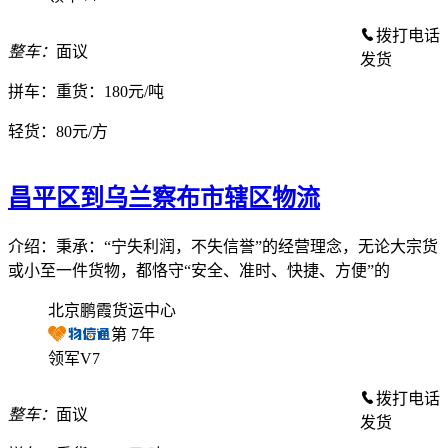
拨打电话
整车：
面议
发货
拼车：
重货：180元/吨
轻货：
80元/方
昌平区到乌兰察布市辖区物流
介绍：秉承：“宁失利润，不失信誉”的经营理念，无论大宗货
或小至一件货物，都恪守“安全、准时、快捷、方便”的
北京鹏霞货运中心
第
7
年
领军V7
拨打电话
整车：
面议
发货