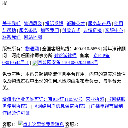
关于我们
|
物通风姿
|
投诉反馈
|
诚聘英才
|
服务与产品
|
使用
与帮助
|
服务条款
|
加盟我们
|
付款方式
|
友情链接
|
客服中心
|
联系我们
|
网站地图
版权所有：
物通网
|
全国客服热线：400-010-5656
|
常年法律顾
问：河南班固律师事务所
刘镕诚律师
|
备案：
京ICP备
08010544号-1
|
京公网安备 11010802041893号
免责声明：本站只起到物流信息平台作用，内容的真实准确性
以及物流过程中出现的任何风险均由发布者负责，与平台无
关。
增值电信业务许可证：京ICP证110597号
|
营业执照
|
《网络服
务使用协议》
|
《网络用户信息保密协议》
|
广播电视节目制
作经营许可证
客服1：
客服2：