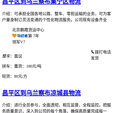
昌平区到乌兰察布集宁区物流
介绍：可承担全国各地公路、整车、零担运输的业务，可为客
户量身制订灵活变通的个性化物流服务。公司现有设备齐全
北京鹏霞货运中心
第
7
年
领军V7
拨打电话
整车：
面议
发货
拼车：
重货：180元/吨
轻货：
80元/方
昌平区到乌兰察布凉城县物流
介绍：进行全员参与，全面透彻，相互监督，全程监控。把服
务质量意识，深入到公司的每个角落，确保高质量完成每一