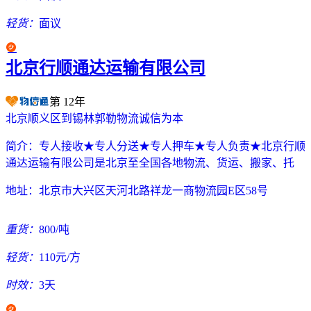
轻货：
面议
北京行顺通达运输有限公司
第
12
年
北京顺义区到锡林郭勒物流诚信为本
简介：
专人接收★专人分送★专人押车★专人负责★北京行顺
通达运输有限公司是北京至全国各地物流、货运、搬家、托
地址：
北京市大兴区天河北路祥龙一商物流园E区58号
重货：
800/吨
轻货：
110元/方
时效：
3天