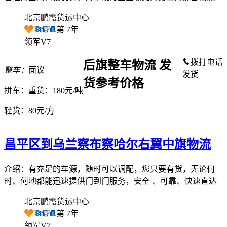
北京鹏霞货运中心
第
7
年
领军V7
拨打电话
后旗整车物流 发
整车：
面议
发货
货参考价格
拼车：
重货：180元/吨
轻货：
80元/方
昌平区到乌兰察布察哈尔右翼中旗物流
介绍：有充足的车源，随时可以调配，您只要有货，无论何
时、何地都能迅速提供门到门服务，安全 、可靠、快速直达
北京鹏霞货运中心
第
7
年
领军V7