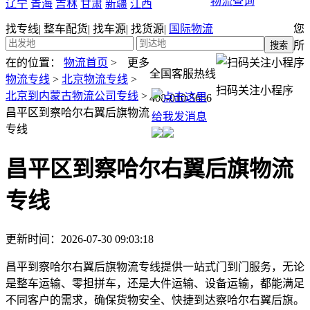
物流查询
辽宁
青海
吉林
甘肃
新疆
江西
找专线
|
整车配货
|
找车源
|
找货源
|
国际物流
您
所
在的位置：
物流首页
>
更多
全国客服热线
物流专线
>
北京物流专线
>
扫码关注小程序
北京到内蒙古物流公司专线
>
400-010-5656
昌平区到察哈尔右翼后旗物流
专线
昌平区到察哈尔右翼后旗物流
专线
更新时间：2026-07-30 09:03:18
昌平到察哈尔右翼后旗物流专线提供一站式门到门服务，无论
是整车运输、零担拼车，还是大件运输、设备运输，都能满足
不同客户的需求，确保货物安全、快捷到达察哈尔右翼后旗。