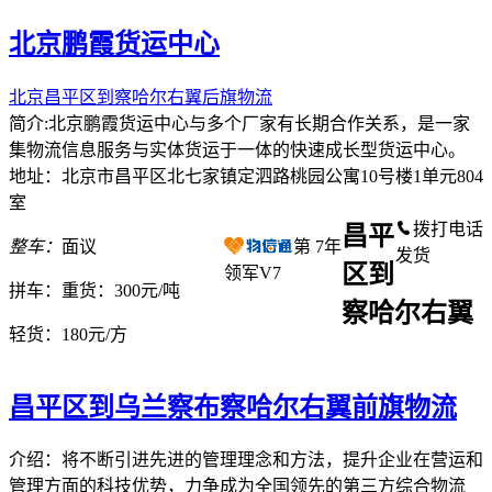
北京鹏霞货运中心
北京昌平区到察哈尔右翼后旗物流
简介:北京鹏霞货运中心与多个厂家有长期合作关系，是一家
集物流信息服务与实体货运于一体的快速成长型货运中心。
地址：北京市昌平区北七家镇定泗路桃园公寓10号楼1单元804
室
拨打电话
昌平
整车：
面议
第
7
年
发货
区到
领军V7
拼车：
重货：300元/吨
察哈尔右翼
轻货：
180元/方
昌平区到乌兰察布察哈尔右翼前旗物流
介绍：将不断引进先进的管理理念和方法，提升企业在营运和
管理方面的科技优势，力争成为全国领先的第三方综合物流