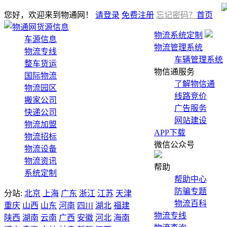
您好，欢迎来到物通网！
请登录
免费注册
忘记密码？
首页
货源信息
物流系统定制
车源信息
物流管理系统
物流专线
车辆管理系统
整车货运
物信通服务
国际物流
了解物信通
物流园区
线路竞价
搬家公司
广告服务
快递公司
网站建设
物流加盟
APP下载
物流招标
微信公众号
物流设备
物流资讯
帮助
系统定制
帮助中心
防骗专题
分站:
北京
上海
广东
浙江
江苏
天津
物流百科
重庆
山西
山东
河南
四川
湖北
福建
物流专线
陕西
湖南
云南
广西
安徽
河北
海南