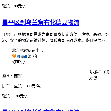
轻货：
80元/方
昌平区到乌兰察布化德县物流
介绍：可根据贵司需求为贵司量身制定方便、快捷、高效、经
济、安全的物流运输计划，降低贵司运输成本。我们提供不
北京鹏霞货运中心
第
7
年
领军V7
拨打电话
整车：
面议
发货
拼车：
重货：300元/吨
轻货：
180元/方