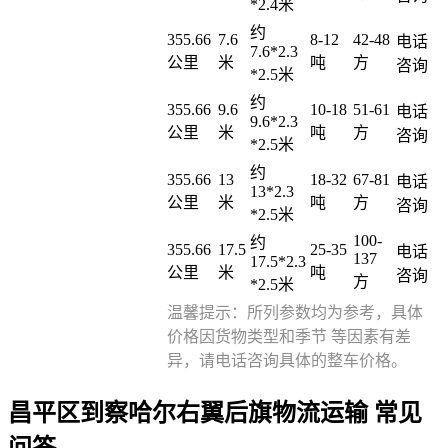
*2.4米
约
355.66
7.6
8-12
42-48
电话
7.6*2.3
公里
米
吨
方
咨询
*2.5米
约
355.66
9.6
10-18
51-61
电话
9.6*2.3
公里
米
吨
方
咨询
*2.5米
约
355.66
13
18-32
67-81
电话
13*2.3
公里
米
吨
方
咨询
*2.5米
100-
约
355.66
17.5
25-35
电话
137
17.5*2.3
公里
米
吨
咨询
方
*2.5米
温馨提示：所列参数均为参考，具体
价格因货物类型和季节 等因素有差
异，请电话咨询具体的整车价格。
昌平区到察哈尔右翼后旗物流运输 常见