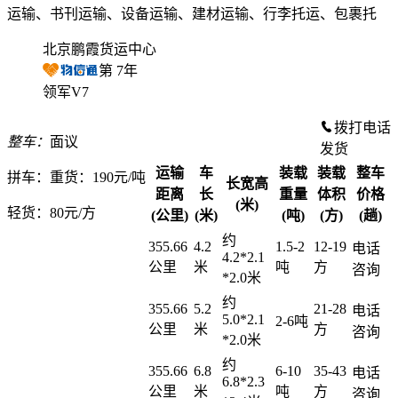
运输、书刊运输、设备运输、建材运输、行李托运、包裹托
北京鹏霞货运中心
第
7
年
领军V7
拨打电话
整车：
面议
发货
运输
车
装载
装载
整车
拼车：
重货：190元/吨
长宽高
距离
长
重量
体积
价格
(米)
轻货：
80元/方
(公里)
(米)
(吨)
(方)
(趟)
约
355.66
4.2
1.5-2
12-19
电话
4.2*2.1
公里
米
吨
方
咨询
*2.0米
约
355.66
5.2
21-28
电话
5.0*2.1
2-6吨
公里
米
方
咨询
*2.0米
约
355.66
6.8
6-10
35-43
电话
6.8*2.3
公里
米
吨
方
咨询