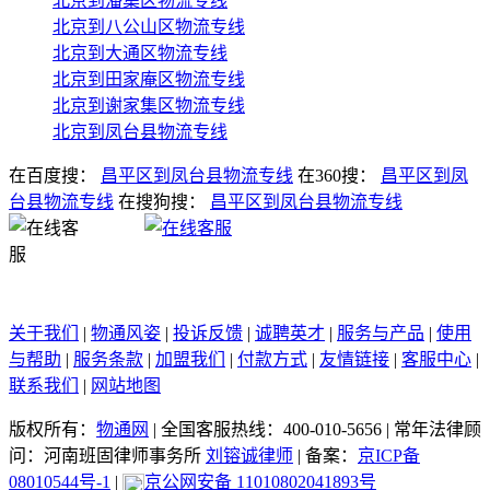
北京到潘集区物流专线
北京到八公山区物流专线
北京到大通区物流专线
北京到田家庵区物流专线
北京到谢家集区物流专线
北京到凤台县物流专线
在百度搜：
昌平区到凤台县物流专线
在360搜：
昌平区到凤
台县物流专线
在搜狗搜：
昌平区到凤台县物流专线
关于我们
|
物通风姿
|
投诉反馈
|
诚聘英才
|
服务与产品
|
使用
与帮助
|
服务条款
|
加盟我们
|
付款方式
|
友情链接
|
客服中心
|
联系我们
|
网站地图
版权所有：
物通网
|
全国客服热线：400-010-5656
|
常年法律顾
问：河南班固律师事务所
刘镕诚律师
|
备案：
京ICP备
08010544号-1
|
京公网安备 11010802041893号