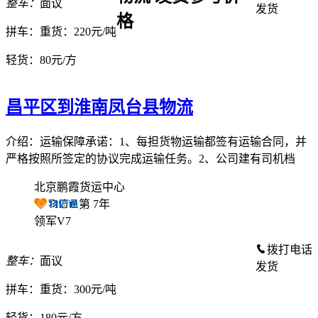
整车：
面议
发货
格
拼车：
重货：220元/吨
轻货：
80元/方
昌平区到淮南凤台县物流
介绍：运输保障承诺：1、每担货物运输都签有运输合同，并
严格按照所签定的协议完成运输任务。2、公司建有司机档
北京鹏霞货运中心
第
7
年
领军V7
拨打电话
整车：
面议
发货
拼车：
重货：300元/吨
轻货：
180元/方