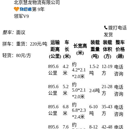
北京慧龙物流有限公司
第
9
年
领军V9
拨打电话
整车：
面议
发货
运输
车
装载
装载
整车
拼车：
重货：220元/吨
长宽高
距离
长
重量
体积
价格
(米)
轻货：
80元/方
(公里)
(米)
(吨)
(方)
(趟)
约
895.6
4.2
1.5-2
12-19
电话
4.2*2.1
公里
米
吨
方
咨询
*2.0米
约
895.6
5.2
21-28
电话
5.0*2.1
2-6吨
公里
米
方
咨询
*2.0米
约
895.6
6.8
6-10
35-43
电话
6.8*2.3
公里
米
吨
方
咨询
*2.4米
约
895.6
7.6
8-12
42-48
电话