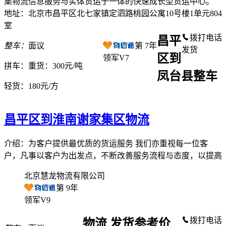
集物流信息服务与实体货运于一体的快速成长型货运中心。
地址：北京市昌平区北七家镇定泗路桃园公寓10号楼1单元804
室
拨打电话
昌平
整车：
面议
第
7
年
发货
区到
领军V7
拼车：
重货：300元/吨
凤台县整车
轻货：
180元/方
昌平区到淮南谢家集区物流
介绍：为客户提供最优质的货运服务 我们亦重视每一位客
户，凡事以客户为出发点，不断改善服务流程与态度，以提高
北京慧龙物流有限公司
第
9
年
领军V9
拨打电话
物流 发货参考价