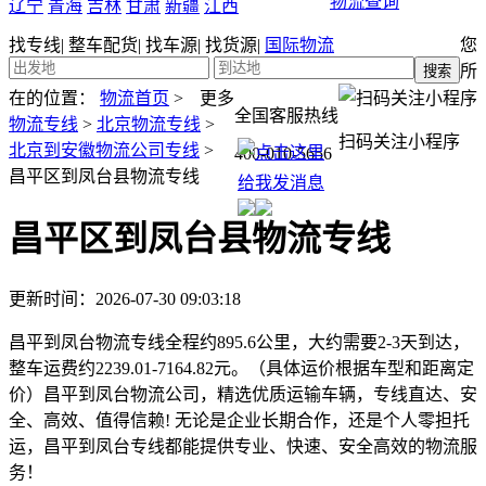
物流查询
辽宁
青海
吉林
甘肃
新疆
江西
找专线
|
整车配货
|
找车源
|
找货源
|
国际物流
您
所
在的位置：
物流首页
>
更多
全国客服热线
物流专线
>
北京物流专线
>
扫码关注小程序
北京到安徽物流公司专线
>
400-010-5656
昌平区到凤台县物流专线
昌平区到凤台县物流专线
更新时间：2026-07-30 09:03:18
昌平到凤台物流专线全程约895.6公里，大约需要2-3天到达，
整车运费约2239.01-7164.82元。（具体运价根据车型和距离定
价）昌平到凤台物流公司，精选优质运输车辆，专线直达、安
全、高效、值得信赖! 无论是企业长期合作，还是个人零担托
运，昌平到凤台专线都能提供专业、快速、安全高效的物流服
务！