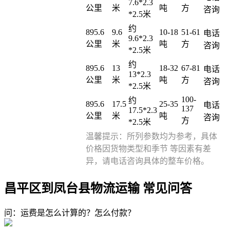
7.6*2.3
公里
米
吨
方
咨询
*2.5米
约
895.6
9.6
10-18
51-61
电话
9.6*2.3
公里
米
吨
方
咨询
*2.5米
约
895.6
13
18-32
67-81
电话
13*2.3
公里
米
吨
方
咨询
*2.5米
100-
约
895.6
17.5
25-35
电话
137
17.5*2.3
公里
米
吨
咨询
方
*2.5米
温馨提示：所列参数均为参考，具体
价格因货物类型和季节 等因素有差
异，请电话咨询具体的整车价格。
昌平区到凤台县物流运输 常见问答
问：运费是怎么计算的？怎么付款？