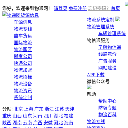
您好，欢迎来到物通网！
请登录
免费注册
忘记密码？
首页
货源信息
物流系统定制
车源信息
物流管理系统
物流专线
车辆管理系统
整车货运
物信通服务
国际物流
了解物信通
物流园区
线路竞价
搬家公司
广告服务
快递公司
网站建设
物流加盟
APP下载
物流招标
微信公众号
物流设备
物流资讯
帮助
系统定制
帮助中心
防骗专题
分站:
北京
上海
广东
浙江
江苏
天津
物流百科
重庆
山西
山东
河南
四川
湖北
福建
物流专线
陕西
湖南
云南
广西
安徽
河北
海南