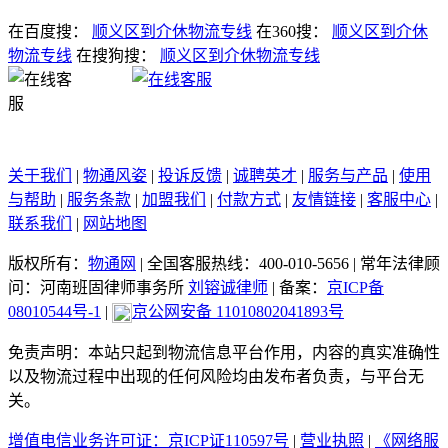
在百度搜：
顺义区到介休物流专线
在360搜：
顺义区到介休
物流专线
在搜狗搜：
顺义区到介休物流专线
关于我们
|
物通风姿
|
投诉反馈
|
诚聘英才
|
服务与产品
|
使用
与帮助
|
服务条款
|
加盟我们
|
付款方式
|
友情链接
|
客服中心
|
联系我们
|
网站地图
版权所有：
物通网
|
全国客服热线：400-010-5656
|
常年法律顾
问：河南班固律师事务所
刘镕诚律师
|
备案：
京ICP备
08010544号-1
|
京公网安备 11010802041893号
免责声明：本站只起到物流信息平台作用，内容的真实准确性
以及物流过程中出现的任何风险均由发布者负责，与平台无
关。
增值电信业务许可证：京ICP证110597号
|
营业执照
|
《网络服