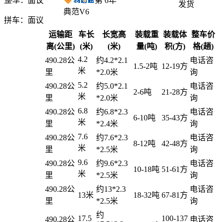
整车：
面议
第
6
年
发货
典范V6
拼车：
面议
运输距
车长
长宽高
装载重
装载体
整车价
离(公里)
(米)
(米)
量(吨)
积(方)
格(趟)
4.2
490.28公
约4.2*2.1
电话咨
1.5-2吨
12-19方
米
里
*2.0米
询
5.2
490.28公
约5.0*2.1
电话咨
2-6吨
21-28方
米
里
*2.0米
询
6.8
490.28公
约6.8*2.3
电话咨
6-10吨
35-43方
米
里
*2.4米
询
7.6
490.28公
约7.6*2.3
电话咨
8-12吨
42-48方
米
里
*2.5米
询
9.6
490.28公
约9.6*2.3
电话咨
10-18吨
51-61方
米
里
*2.5米
询
490.28公
约13*2.3
电话咨
13米
18-32吨
67-81方
里
*2.5米
询
约
17.5
100-137
490.28公
电话咨