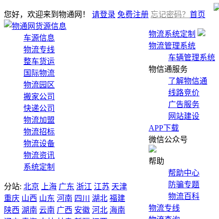
您好，欢迎来到物通网！
请登录
免费注册
忘记密码？
首页
货源信息
物流系统定制
车源信息
物流管理系统
物流专线
车辆管理系统
整车货运
物信通服务
国际物流
了解物信通
物流园区
线路竞价
搬家公司
广告服务
快递公司
网站建设
物流加盟
APP下载
物流招标
微信公众号
物流设备
物流资讯
帮助
系统定制
帮助中心
防骗专题
分站:
北京
上海
广东
浙江
江苏
天津
物流百科
重庆
山西
山东
河南
四川
湖北
福建
物流专线
陕西
湖南
云南
广西
安徽
河北
海南