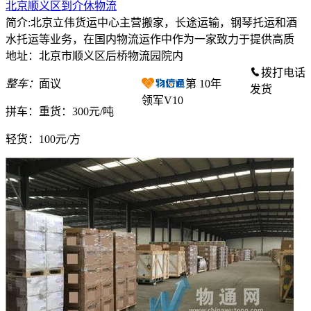
北京顺义区到介休物流
简介:北京立伟货运中心主营搬家，长途运输，钢琴托运和酒
水托运等业务，在国内物流运作中作为一家致力于提供高质
地址：北京市顺义区后桥物流园院内
拨打电话
整车：
面议
第
10
年
发货
领军V10
拼车：
重货：300元/吨
轻货：
100元/方