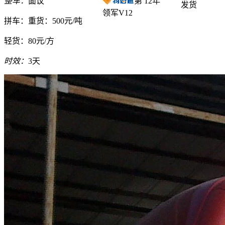
整车：
面议
第
12
年
发货
领军V12
拼车：
重货：500元/吨
轻货：
80元/方
时效：
3天