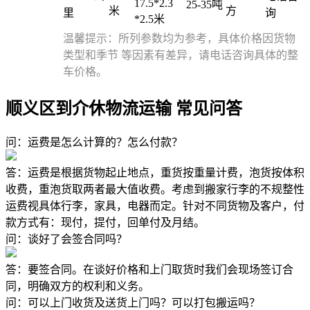
17.5*2.3
25-35吨
米
方
里
询
*2.5米
温馨提示：所列参数均为参考，具体价格因货物
类型和季节 等因素有差异，请电话咨询具体的整
车价格。
顺义区到介休物流运输 常见问答
问：运费是怎么计算的？怎么付款？
答：运费是根据货物起止地点，重货按重量计费，泡货按体积
收费，重泡货取两者最大值收费。考虑到搬家行李的不规整性
运费视具体行李，家具，电器而定。针对不同货物及客户，付
款方式有：现付，提付，回单付及月结。
问：谈好了会签合同吗？
答：要签合同。在谈好价格和上门取货时我们会现场签订合
同，明确双方的权利和义务。
问：可以上门收货及送货上门吗？可以打包搬运吗？