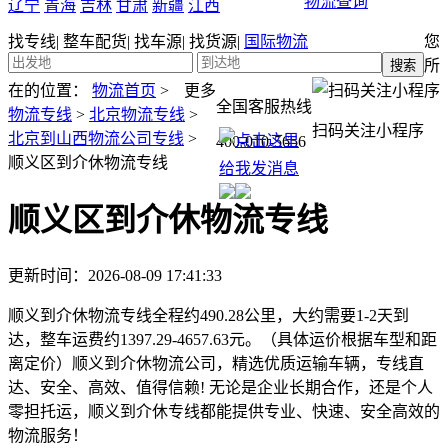
物流查询
辽宁
青海
吉林
甘肃
新疆
江西
找专线
|
整车配货
|
找车源
|
找货源
|
国际物流
您
所
在的位置：
物流首页
>
更多
全国客服热线
物流专线
>
北京物流专线
>
扫码关注小程序
北京到山西物流公司专线
>
400-010-5656
顺义区到介休物流专线
顺义区到介休物流专线
更新时间：2026-08-09 17:41:33
顺义到介休物流专线全程约490.28公里，大约需要1-2天到
达，整车运费约1397.29-4657.63元。（具体运价根据车型和距
离定价）顺义到介休物流公司，精选优质运输车辆，专线直
达、安全、高效、值得信赖! 无论是企业长期合作，还是个人
零担托运，顺义到介休专线都能提供专业、快速、安全高效的
物流服务！