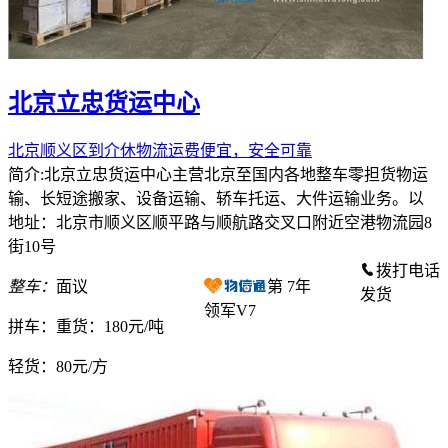
北京立忠货运中心
北京顺义区到介休物流运费便宜，安全可靠
简介:北京立忠货运中心主营北京至国内各地整车零担货物运
输、长短途搬家、设备运输、轿车托运、大件运输业务。以
地址：北京市顺义区顺平路与顺航路交叉口附近空港物流园8
街10号
拨打电话
整车：
面议
第
7
年
发货
领军V7
拼车：
重货：180元/吨
轻货：
80元/方