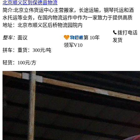
北京顺义区到保德县物流
简介:北京立伟货运中心主营搬家，长途运输，钢琴托运和酒
水托运等业务，在国内物流运作中作为一家致力于提供高质
地址：北京市顺义区后桥物流园院内
拨打电话
整车：
面议
第
10
年
发货
领军V10
拼车：
重货：300元/吨
轻货：
100元/方