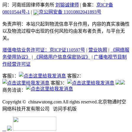
问：河南班固律师事务所
刘镕诚律师
|
备案：
京ICP备
08010544号-1
|
京公网安备 11010802041893号
免责声明：本站只起到物流信息平台作用，内容的真实准确性
以及物流过程中出现的任何风险均由发布者负责，与平台无
关。
增值电信业务许可证：京ICP证110597号
|
营业执照
|
《网络服
务使用协议》
|
《网络用户信息保密协议》
|
广播电视节目制
作经营许可证
客服1：
客服2：
客服3：
商务洽谈：
Copyright ©
chinawutong.com All rights reserved.北京物通时空
网络科技开发有限公司
访问
手机版