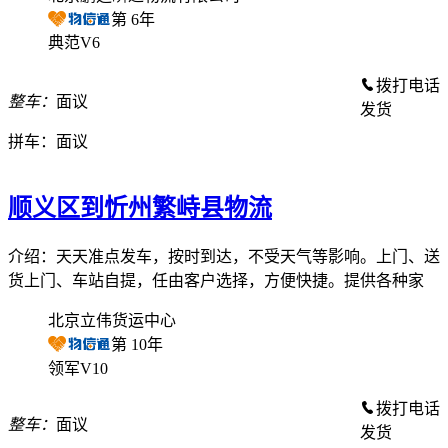
第
6
年
典范V6
拨打电话
整车：
面议
发货
拼车：
面议
顺义区到忻州繁峙县物流
介绍：天天准点发车，按时到达，不受天气等影响。上门、送
货上门、车站自提，任由客户选择，方便快捷。提供各种家
北京立伟货运中心
第
10
年
领军V10
拨打电话
整车：
面议
发货