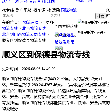
物流查询
辽宁
青海
吉林
甘肃
新疆
江西
找专线
|
整车配货
|
找车源
|
找货源
|
国际物流
您
所
在的位置：
物流首页
>
更多
全国客服热线
物流专线
>
北京物流专线
>
扫码关注小程序
北京到山西物流公司专线
>
400-010-5656
顺义区到保德县物流专线
顺义区到保德县物流专线
更新时间：2026-08-06 14:40:29
顺义到保德物流专线全程约449.21公里，大约需要1-2天到
达，整车运费约1280.24-4267.46元。（具体运价根据车型和距
离定价）顺义到保德物流公司，精选优质运输车辆，专线直
达、安全、高效、值得信赖! 无论是企业长期合作，还是个人
零担托运，顺义到保德专线都能提供专业、快速、安全高效的
物流服务！