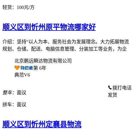
轻货：
100元/方
顺义区到忻州原平物流哪家好
介绍：坚持“以人为本、服务社会为发展理念。大力拓展物流
规划、仓储、配送、电脑信息管理、分装加工等业务，为企
北京鹏远瞬达物流有限公司
第
6
年
典范V6
拨打电话
整车：
面议
发货
拼车：
面议
顺义区到忻州定襄县物流