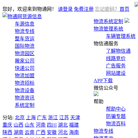
您好，欢迎来到物通网！
请登录
免费注册
忘记密码？
首页
货源信息
物流系统定制
车源信息
物流管理系统
物流专线
车辆管理系统
整车货运
物信通服务
国际物流
了解物信通
物流园区
线路竞价
搬家公司
广告服务
快递公司
网站建设
物流加盟
APP下载
物流招标
微信公众号
物流设备
物流资讯
帮助
系统定制
帮助中心
防骗专题
分站:
北京
上海
广东
浙江
江苏
天津
物流百科
重庆
山西
山东
河南
四川
湖北
福建
物流专线
陕西
湖南
云南
广西
安徽
河北
海南