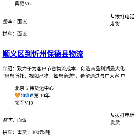
典范V6
拨打电话
整车：
面议
发货
拼车：
面议
顺义区到忻州保德县物流
介绍：致力于为客户节省物流成本，创造商品利润最大化，
“忠您所托，视如己物，如您亲送”，希望通过与广大客 户
北京立伟货运中心
第
10
年
领军V10
拨打电话
整车：
面议
发货
拼车：
重货：300元/吨