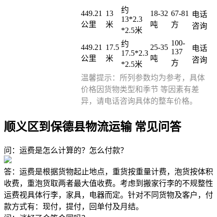
约
449.21
13
18-32
67-81
电话
13*2.3
公里
米
吨
方
咨询
*2.5米
100-
约
449.21
17.5
25-35
电话
137
17.5*2.3
公里
米
吨
咨询
方
*2.5米
温馨提示：所列参数均为参考，具体
价格因货物类型和季节 等因素有差
异，请电话咨询具体的整车价格。
顺义区到保德县物流运输 常见问答
问：运费是怎么计算的？怎么付款？
答：运费是根据货物起止地点，重货按重量计费，泡货按体积
收费，重泡货取两者最大值收费。考虑到搬家行李的不规整性
运费视具体行李，家具，电器而定。针对不同货物及客户，付
款方式有：现付，提付，回单付及月结。