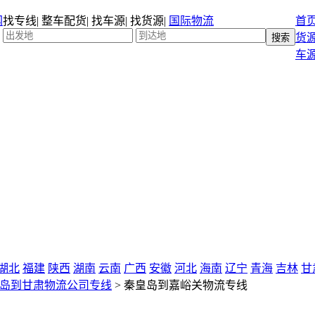
找专线
|
整车配货
|
找车源
|
找货源
|
国际物流
首
货
车
湖北
福建
陕西
湖南
云南
广西
安徽
河北
海南
辽宁
青海
吉林
甘
岛到甘肃物流公司专线
>
秦皇岛到嘉峪关物流专线