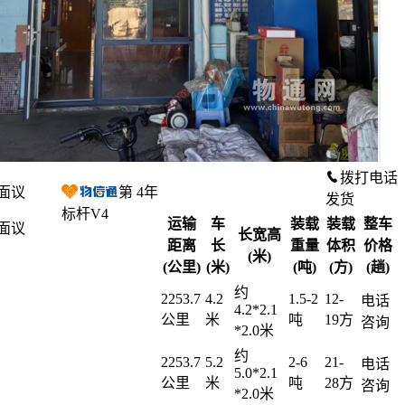
拨打电话
面议
第
4
年
发货
标杆V4
运输
车
装载
装载
整车
面议
长宽高
距离
长
重量
体积
价格
(米)
(公里)
(米)
(吨)
(方)
(趟)
约
2253.7
4.2
1.5-2
12-
电话
4.2*2.1
公里
米
吨
19方
咨询
*2.0米
约
2253.7
5.2
2-6
21-
电话
5.0*2.1
公里
米
吨
28方
咨询
*2.0米