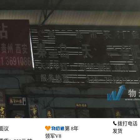
拨打电话
面议
第
8
年
发货
领军V8