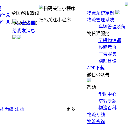
页
全国客服热线
物流系统定制
源信息
扫码关注小程序
物流管理系统
源信息
400-010-5656
车辆管理系统
物信通服务
了解物信通
线路竞价
广告服务
网站建设
APP下载
微信公众号
帮助
帮助中心
防骗专题
物流百科
肃
新疆
江西
更多
物流专线
物流查询