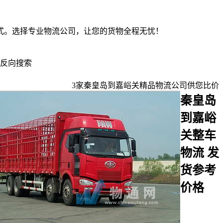
式。选择专业物流公司，让您的货物全程无忧！
反向搜索
3
家
秦皇岛到嘉峪关
精品物流公司供您比价
秦皇岛
到嘉峪
关整车
物流 发
货参考
价格