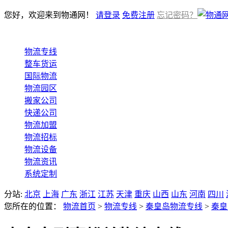
您好，欢迎来到物通网！
请登录
免费注册
忘记密码？
物流专线
整车货运
国际物流
物流园区
搬家公司
快递公司
物流加盟
物流招标
物流设备
物流资讯
系统定制
分站:
北京
上海
广东
浙江
江苏
天津
重庆
山西
山东
河南
四川
您所在的位置：
物流首页
>
物流专线
>
秦皇岛物流专线
>
秦皇