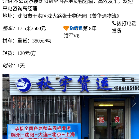
介绍:本公司承接沈阳到全国各地货物运输，高效发车，欢迎
来电咨询高经理
地址：沈阳市于洪区沈大路张士物流园《菁华通物流》
拨打电话
整车：
17.5米3500元
第
8
年
发货
领军V8
拼车：
重货：350元/吨
轻货：
120元/方
时效：
1天