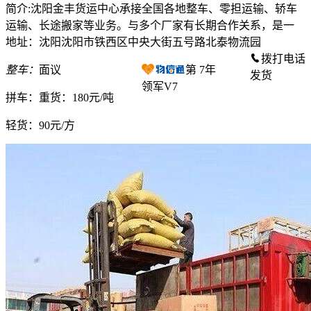
简介:沈阳金丰货运中心承接全国各地整车、零担运输、轿车
运输、长途搬家等业务。与多个厂家有长期合作关系，是一
地址：沈阳沈阳市铁西区中央大街五号路北泰物流园
拨打电话
整车：
面议
第
7
年
发货
领军V7
拼车：
重货：180元/吨
轻货：
90元/方