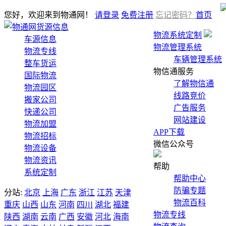
您好，欢迎来到物通网！
请登录
免费注册
忘记密码？
首页
货源信息
物流系统定制
车源信息
物流管理系统
物流专线
车辆管理系统
整车货运
物信通服务
国际物流
了解物信通
物流园区
线路竞价
搬家公司
广告服务
快递公司
网站建设
物流加盟
APP下载
物流招标
微信公众号
物流设备
物流资讯
帮助
系统定制
帮助中心
防骗专题
分站:
北京
上海
广东
浙江
江苏
天津
物流百科
重庆
山西
山东
河南
四川
湖北
福建
物流专线
陕西
湖南
云南
广西
安徽
河北
海南