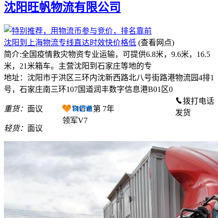
沈阳旺帆物流有限公司
沈阳到上海物流专线直达时效快价格低
(查看网点)
简介:全国疫情救灾物资专业运输，可提供6.8米，9.6米，16.5
米，21米箱车。主营沈阳到石家庄等地的专
地址：沈阳市于洪区三环内沈新西路北八号街路港物流园4排1
号，石家庄南三环107国道润丰数字信息港B01区0
拨打电话
重货：
面议
第
7
年
发货
领军V7
轻货：
面议