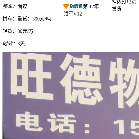
拨打电话
整车：
面议
第
12
年
发货
领军V12
拼车：
重货：300元/吨
轻货：
80元/方
时效：
3天