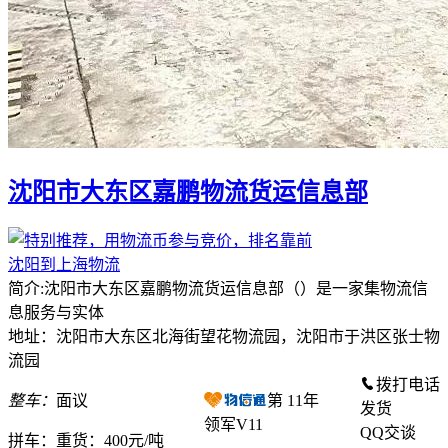
沈阳市大东区嘉鹏物流货运信息部
沈阳到上海物流
简介:沈阳市大东区嘉鹏物流货运信息部（）是一家集物流信
息服务与实体
地址：沈阳市大东区北海街望花物流园，沈阳市于洪区张士物
流园
拨打电话
整车：
面议
第
11
年
发货
领军V11
QQ交谈
拼车：
重货：400元/吨