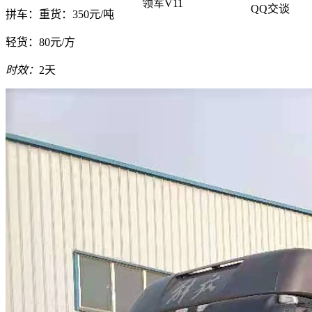
领军V11
QQ交谈
拼车：
重货：350元/吨
轻货：
80元/方
时效：
2天