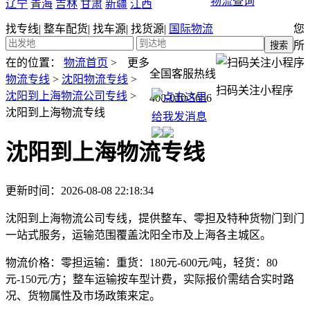
物流查询
辽宁
青海
吉林
甘肃
新疆
江西
找专线
|
整车配货
|
找车源
|
找货源
|
国际物流
您
所
在的位置：
物流首页
>
更多
全国客服热线
物流专线
>
沈阳物流专线
>
扫码关注小程序
沈阳到上海物流公司专线
>
400-010-5656
沈阳到上海物流专线
沈阳到上海物流专线
更新时间：2026-08-08 22:18:34
沈阳到上海物流公司专线，提供整车、零担及特种货物门到门
一站式服务，运输范围覆盖沈阳全市及上海各主城区。
物流价格：
零担运输：重货：180元-600元/吨，轻货：80
元-150元/方；整车运输按车型计费，实际报价需结合实时路
况、货物属性及市场政策来定。