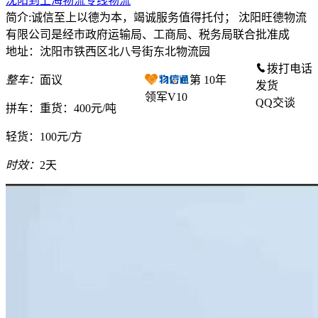
沈阳到上海物流专线物流
简介:诚信至上以德为本，竭诚服务值得托付； 沈阳旺德物流
有限公司是经市政府运输局、工商局、税务局联合批准成
地址：沈阳市铁西区北八号街东北物流园
拨打电话
整车：
面议
第
10
年
发货
领军V10
QQ交谈
拼车：
重货：400元/吨
轻货：
100元/方
时效：
2天