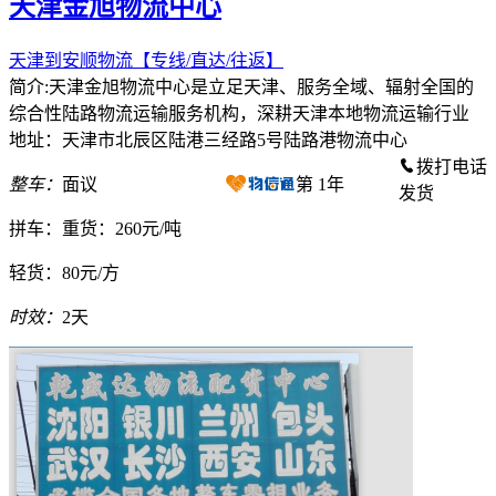
天津金旭物流中心
天津到安顺物流【专线/直达/往返】
简介:天津金旭物流中心是立足天津、服务全域、辐射全国的
综合性陆路物流运输服务机构，深耕天津本地物流运输行业
地址：天津市北辰区陆港三经路5号陆路港物流中心
拨打电话
整车：
面议
第
1
年
发货
拼车：
重货：260元/吨
轻货：
80元/方
时效：
2天