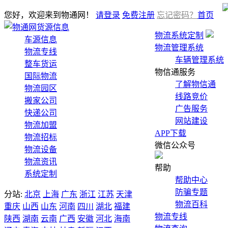
您好，欢迎来到物通网！
请登录
免费注册
忘记密码？
首页
货源信息
物流系统定制
车源信息
物流管理系统
物流专线
车辆管理系统
整车货运
物信通服务
国际物流
了解物信通
物流园区
线路竞价
搬家公司
广告服务
快递公司
网站建设
物流加盟
APP下载
物流招标
微信公众号
物流设备
物流资讯
帮助
系统定制
帮助中心
防骗专题
分站:
北京
上海
广东
浙江
江苏
天津
物流百科
重庆
山西
山东
河南
四川
湖北
福建
物流专线
陕西
湖南
云南
广西
安徽
河北
海南