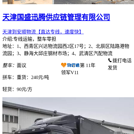
天津国盛迅腾供应链管理有限公司
天津到安顺物流【直达专线，速度快】
介绍:专线运输，整车零担
地址：1、西青区兴达物流园西2区17号；2、北辰区陆路港物
流园；3、静海大邱庄钢材市场；4、武清区汽配物流
拨打电话
整车：
面议
第
11
年
发货
领军V11
拼车：
重货：240元/吨
轻货：
90元/方