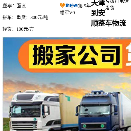
拨打电话
天津
整车：
面议
第
9
年
发货
到安
领军V9
拼车：
重货：300元/吨
顺整车物流
轻货：
100元/方