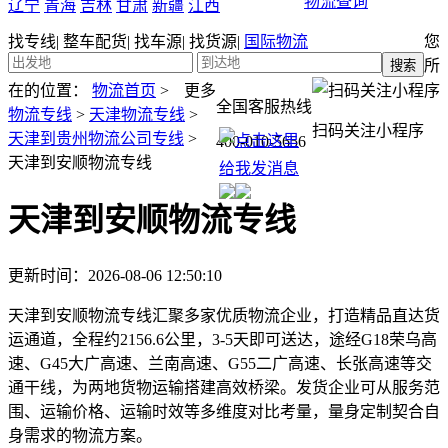
物流查询
辽宁
青海
吉林
甘肃
新疆
江西
找专线
|
整车配货
|
找车源
|
找货源
|
国际物流
您
所
在的位置：
物流首页
>
更多
全国客服热线
物流专线
>
天津物流专线
>
扫码关注小程序
天津到贵州物流公司专线
>
400-010-5656
天津到安顺物流专线
天津到安顺物流专线
更新时间：2026-08-06 12:50:10
天津到安顺物流专线汇聚多家优质物流企业，打造精品直达货
运通道，全程约2156.6公里，3-5天即可送达，途经G18荣乌高
速、G45大广高速、兰南高速、G55二广高速、长张高速等交
通干线，为两地货物运输搭建高效桥梁。发货企业可从服务范
围、运输价格、运输时效等多维度对比考量，量身定制契合自
身需求的物流方案。