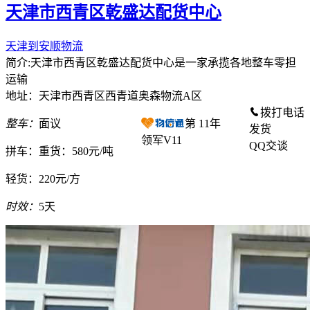
天津市西青区乾盛达配货中心
天津到安顺物流
简介:天津市西青区乾盛达配货中心是一家承揽各地整车零担
运输
地址：天津市西青区西青道奥森物流A区
拨打电话
整车：
面议
第
11
年
发货
领军V11
QQ交谈
拼车：
重货：580元/吨
轻货：
220元/方
时效：
5天