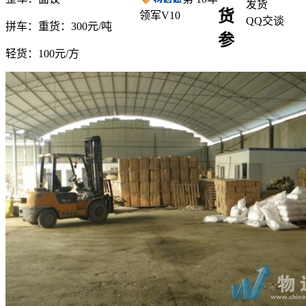
发货
货
领军V10
QQ交谈
拼车：
重货：300元/吨
参
轻货：
100元/方