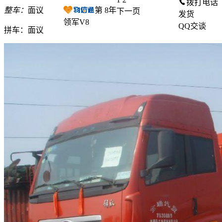
拨打电话
整车：
面议
第
8
年
下一页
发货
领军V8
QQ交谈
拼车：
面议