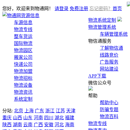
您好，欢迎来到物通网！
请登录
免费注册
忘记密码？
首页
货源信息
物流系统定制
车源信息
物流管理系统
物流专线
车辆管理系统
整车货运
物信通服务
国际物流
了解物信通
物流园区
线路竞价
搬家公司
广告服务
快递公司
网站建设
物流加盟
APP下载
物流招标
微信公众号
物流设备
物流资讯
帮助
系统定制
帮助中心
防骗专题
分站:
北京
上海
广东
浙江
江苏
天津
物流百科
重庆
山西
山东
河南
四川
湖北
福建
物流专线
陕西
湖南
云南
广西
安徽
河北
海南