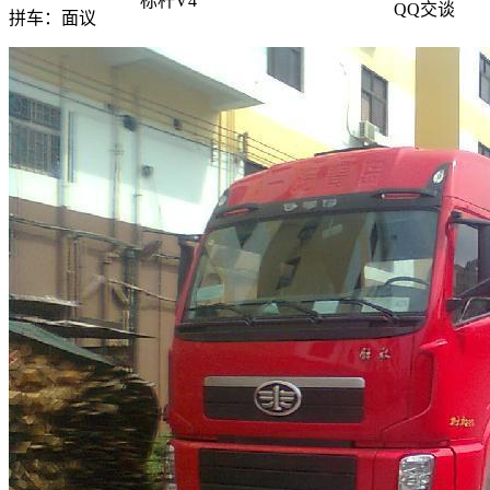
标杆V4
QQ交谈
拼车：
面议