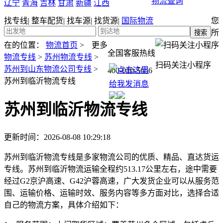
物流查询
辽宁
青海
吉林
甘肃
新疆
江西
找专线
|
整车配货
|
找车源
|
找货源
|
国际物流
您
所
在的位置：
物流首页
>
更多
全国客服热线
物流专线
>
苏州物流专线
>
扫码关注小程序
苏州到山东物流公司专线
>
400-010-5656
苏州到临沂物流专线
苏州到临沂物流专线
更新时间：2026-08-08 10:29:18
苏州到临沂物流专线是多家物流公司的优质、精品、直达货运
专线。苏州到临沂物流运输全程约513.17公里左右，途中需要
经过G2京沪高速、G42沪蓉高速，广大发货企业可以从服务范
围、运输价格、运输时效、服务内容等多方面对比，选择合适
自己的物流方案，具体介绍如下：