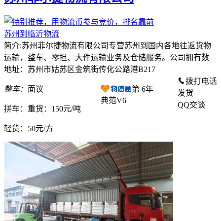
苏州到临沂物流
简介:苏州菲尔捷物流有限公司专营苏州到国内各地往返货物
运输，整车、零担、大件运输业务及仓储服务。公司拥有数
地址：苏州市姑苏区金筑街传化公路港B217
拨打电话
整车：
面议
第
6
年
发货
典范V6
QQ交谈
拼车：
重货：150元/吨
轻货：
50元/方