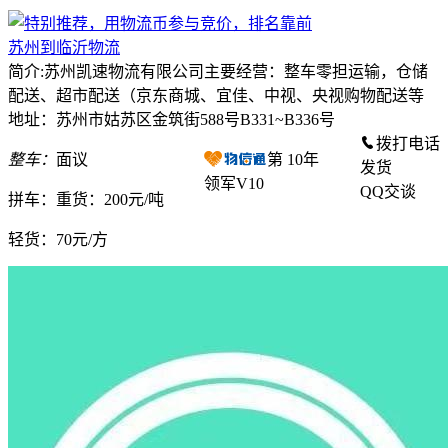
苏州到临沂物流
简介:苏州凯速物流有限公司主要经营：整车零担运输，仓储
配送、超市配送（京东商城、宜佳、中视、央视购物配送等
地址：苏州市姑苏区金筑街588号B331~B336号
拨打电话
整车：
面议
第
10
年
发货
领军V10
QQ交谈
拼车：
重货：200元/吨
轻货：
70元/方