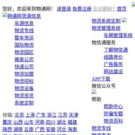
您好，欢迎来到物通网！
请登录
免费注册
忘记密码？
首页
货源信息
物流系统定制
车源信息
物流管理系统
物流专线
车辆管理系统
整车货运
物信通服务
国际物流
了解物信通
物流园区
线路竞价
搬家公司
广告服务
快递公司
网站建设
物流加盟
APP下载
物流招标
微信公众号
物流设备
物流资讯
帮助
系统定制
帮助中心
防骗专题
分站:
北京
上海
广东
浙江
江苏
天津
物流百科
重庆
山西
山东
河南
四川
湖北
福建
物流专线
陕西
湖南
云南
广西
安徽
河北
海南