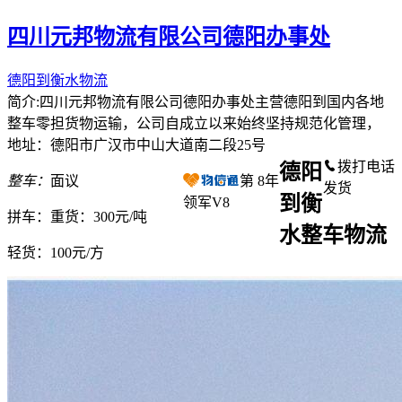
四川元邦物流有限公司德阳办事处
德阳到衡水物流
简介:四川元邦物流有限公司德阳办事处主营德阳到国内各地
整车零担货物运输，公司自成立以来始终坚持规范化管理，
地址：德阳市广汉市中山大道南二段25号
拨打电话
德阳
整车：
面议
第
8
年
发货
到衡
领军V8
拼车：
重货：300元/吨
水整车物流
轻货：
100元/方