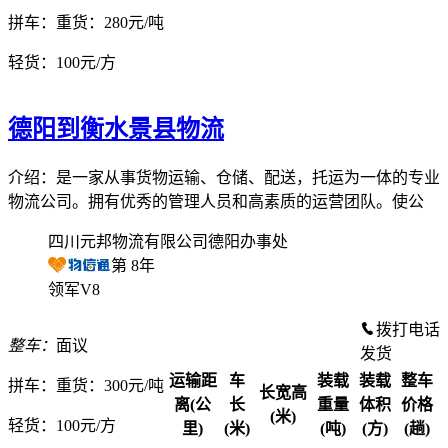
拼车：
重货：280元/吨
轻货：
100元/方
德阳到衡水景县物流
介绍：是一家从事货物运输、仓储、配送，托运为一体的专业
物流公司。拥有优秀的管理人员和高素质的运营团队。使公
四川元邦物流有限公司德阳办事处
第
8
年
领军V8
拨打电话
整车：
面议
发货
运输距
车
装载
装载
整车
拼车：
重货：300元/吨
长宽高
离(公
长
重量
体积
价格
(米)
轻货：
100元/方
里)
(米)
(吨)
(方)
(趟)