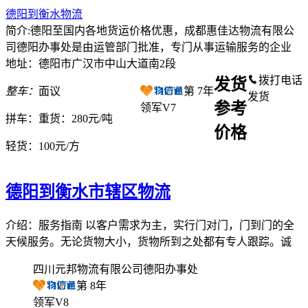
德阳到衡水物流
简介:德阳至国内各地货运价格优惠，成都惠佳达物流有限公
司德阳办事处是由运管部门批准，专门从事运输服务的企业
地址：德阳市广汉市中山大道南2段
拨打电话
发货
整车：
面议
第
7
年
发货
参考
领军V7
拼车：
重货：280元/吨
价格
轻货：
100元/方
德阳到衡水市辖区物流
介绍：服务指南 以客户需求为主，实行门对门，门到门的全
天候服务。无论货物大小，货物所到之处都有专人跟踪。诚
四川元邦物流有限公司德阳办事处
第
8
年
领军V8