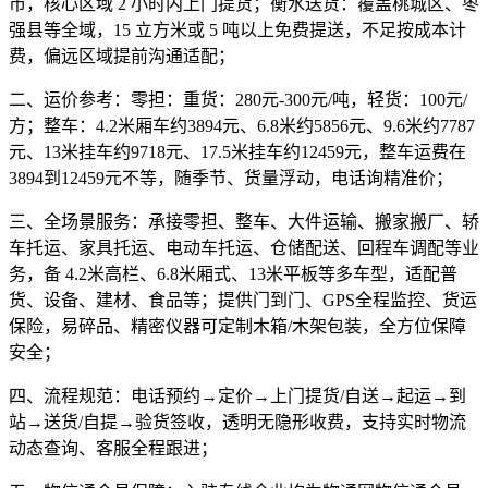
市，核心区域 2 小时内上门提货；衡水送货：覆盖桃城区、枣
强县等全域，15 立方米或 5 吨以上免费提送，不足按成本计
费，偏远区域提前沟通适配；
二、运价参考：
零担：重货：280元-300元/吨，轻货：100元/
方；整车：4.2米厢车约3894元、6.8米约5856元、9.6米约7787
元、13米挂车约9718元、17.5米挂车约12459元，整车运费在
3894到12459元不等，随季节、货量浮动，电话询精准价；
三、全场景服务：
承接零担、整车、大件运输、搬家搬厂、轿
车托运、家具托运、电动车托运、仓储配送、回程车调配等业
务，备 4.2米高栏、6.8米厢式、13米平板等多车型，适配普
货、设备、建材、食品等；提供门到门、GPS全程监控、货运
保险，易碎品、精密仪器可定制木箱/木架包装，全方位保障
安全；
四、流程规范：
电话预约→定价→上门提货/自送→起运→到
站→送货/自提→验货签收，透明无隐形收费，支持实时物流
动态查询、客服全程跟进；