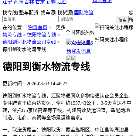
物流查询
辽宁
青海
吉林
甘肃
新疆
江西
找专线
|
整车配货
|
找车源
|
找货源
|
国际物流
您
所
在的位置：
物流首页
>
更多
全国客服热线
物流专线
>
德阳物流专线
>
扫码关注小程序
德阳到河北物流公司专线
>
400-010-5656
德阳到衡水物流专线
德阳到衡水物流专线
更新时间：2026-08-03 14:46:27
德阳到衡水物流专线，汇聚物通网众多物信通认证会员企业，
专注跨省干线直达货运，全程约1557.43公里，3-5天直达不中
转，依托G5京昆高速等干线，构建高效货运通道，适配两地
制造、电商、商贸等全场景运输需求。
一、取送货覆盖：
德阳取货：覆盖旌阳区、中江县等周边县