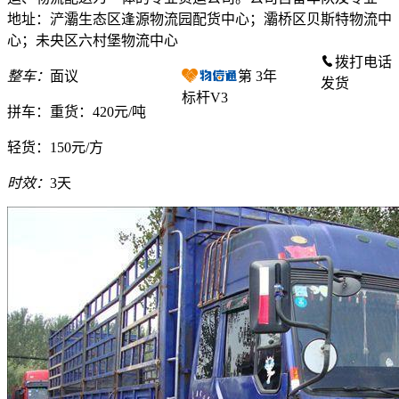
地址：浐灞生态区逢源物流园配货中心；灞桥区贝斯特物流中
心；未央区六村堡物流中心
拨打电话
整车：
面议
第
3
年
发货
标杆V3
拼车：
重货：420元/吨
轻货：
150元/方
时效：
3天