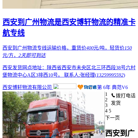
西安到广州物流是西安博轩物流的精准卡
航专线
西安到广州物流专线运输价格，重货价
400
元/吨，轻货价
150
元/方，
2天
即可到达
西安发货网点地址：陕西省西安市未央区北三环西段38号六村
堡物流中心A区3排西10号。
联系人:张经理(
13259995592
)
西安博轩物流有限公司
第
6
年
典范V6
1
拨打电话
2
发货
3
4
5
下一页
西安到广