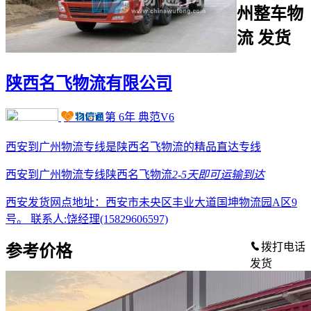
州整车物
流 发货
陕西名飞物流有限公司
第
6
年
典范V6
西安到广州物流专线是陕西名飞物流的精品直达专线
西安到广州物流专线陕西名飞物流
2-5天
即可运输到达
西安发货网点地址：西安市未央区丰业大道国坤物流园A区9
号。
联系人:饶经理(15829606597)
拨打电话
参考价格
发货