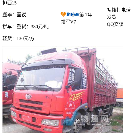
排西15
拨打电话
整车：
面议
第
7
年
发货
领军V7
QQ交谈
拼车：
重货：380元/吨
轻货：
130元/方