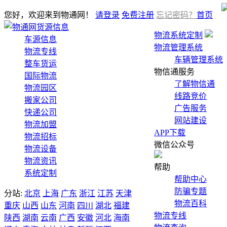
您好，欢迎来到物通网！
请登录
免费注册
忘记密码？
首页
货源信息
物流系统定制
车源信息
物流管理系统
物流专线
车辆管理系统
整车货运
物信通服务
国际物流
了解物信通
物流园区
线路竞价
搬家公司
广告服务
快递公司
网站建设
物流加盟
APP下载
物流招标
微信公众号
物流设备
物流资讯
帮助
系统定制
帮助中心
防骗专题
分站:
北京
上海
广东
浙江
江苏
天津
物流百科
重庆
山西
山东
河南
四川
湖北
福建
物流专线
陕西
湖南
云南
广西
安徽
河北
海南