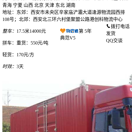
青海 宁夏 山西 北京 天津 东北 湖南
地址：东郊：西安市未央区辛家庙浐灞大道逢源物流园西排
108号；北郊：西安北三环六村堡聚盟公路港创科物流中心
拨打电话
整车：
17.5米14000元
第
5
年
发货
典范V5
QQ交谈
拼车：
重货：550元/吨
轻货：
170元/方
时效：
3天