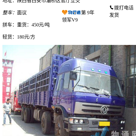
地址：陕西省西安市灞桥区官厅立交
拨打电话
整车：
面议
第
9
年
发货
领军V9
拼车：
重货：450元/吨
轻货：
180元/方