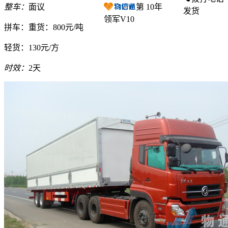
整车：
面议
第
10
年
发货
领军V10
拼车：
重货：800元/吨
轻货：
130元/方
时效：
2天