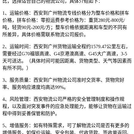
比，选择适合自己的物流公司，具体介绍如下：
1、运输价格：
西安到广州物流专线价格分为整车价格和拼车
价格，拼车价格：零担运费参考价格为：
重货280元-800元/
吨，轻货90元-200元/方
；整车价格依据距离和车型的不同有
所差异，具体价格需联系物流公司报价。
2、运输时间：
西安到广州货物运输全程约
1579.47公里左右
，
需要经过G70福银高速、G4京港澳高速、G45大广高速，
3-5
天
可送达。（具体时间可能因距离、货物类型、天气等因素而
有所不同。）
3、服务质量：
西安到广州物流公司准时交货率、货物完好
率、服务响应速度均高达99%。
4、风险管理：
西安物流公司严格的安全管理制度和操作规
程，以及面对突发事件的应急处理能力，能够让货物在运输过
程中得到妥善保管和防护。
5、增值服务：
如有特殊需求，可了解物流公司是否有更多的
增值服务，如保价运输、安全包装、代收货款、签收单返回、