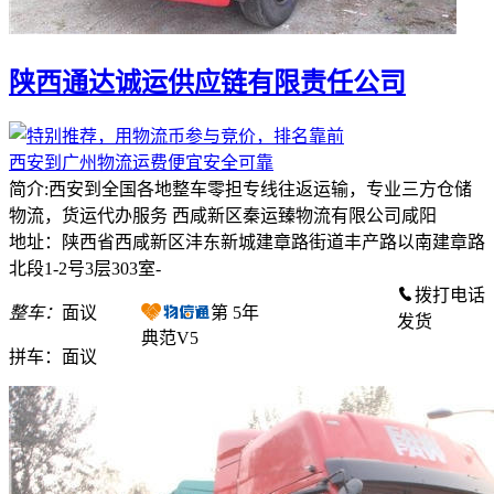
陕西通达诚运供应链有限责任公司
西安到广州物流运费便宜安全可靠
简介:西安到全国各地整车零担专线往返运输，专业三方仓储
物流，货运代办服务 西咸新区秦运臻物流有限公司咸阳
地址：陕西省西咸新区沣东新城建章路街道丰产路以南建章路
北段1-2号3层303室-
拨打电话
整车：
面议
第
5
年
发货
典范V5
拼车：
面议