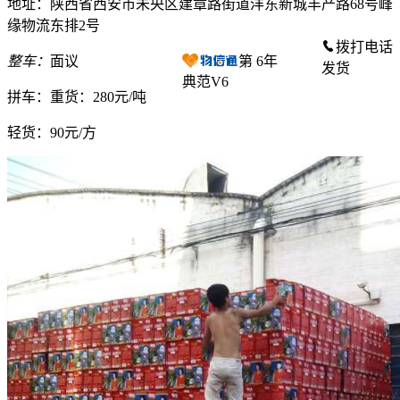
地址：陕西省西安市未央区建章路街道沣东新城丰产路68号峰
缘物流东排2号
拨打电话
整车：
面议
第
6
年
发货
典范V6
拼车：
重货：280元/吨
轻货：
90元/方