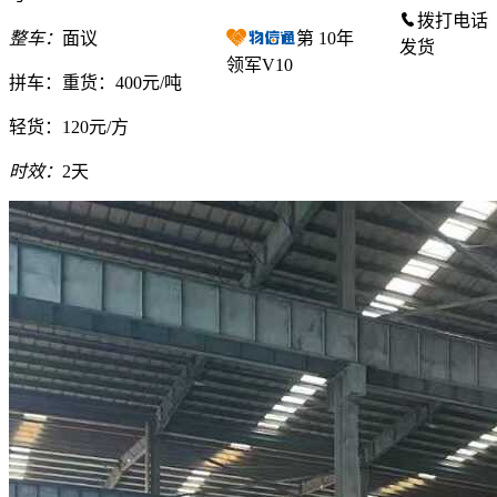
拨打电话
整车：
面议
第
10
年
发货
领军V10
拼车：
重货：400元/吨
轻货：
120元/方
时效：
2天