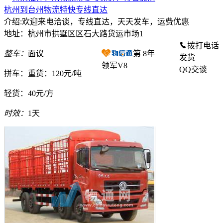
杭州到台州物流特快专线直达
介绍:欢迎来电洽谈，专线直达，天天发车，运费优惠
地址：杭州市拱墅区区石大路货运市场1
拨打电话
整车：
面议
第
8
年
发货
领军V8
QQ交谈
拼车：
重货：120元/吨
轻货：
40元/方
时效：
1天