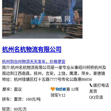
杭州名杭物流有限公司
杭州到台州物流天天发车，价格便宜
简介:杭州名杭物流有限公司是一家专业从事绍兴柯桥杭州及
周边到江西南昌，抚州，吉安，上饶，鹰潭，萍乡，景德镇
地址：杭州钱塘区红十五路7777号传化公路港B6056
拨打电话
整车：
面议
第
12
年
发货
领军V12
QQ交谈
拼车：
重货：160元/吨
轻货：
60元/方