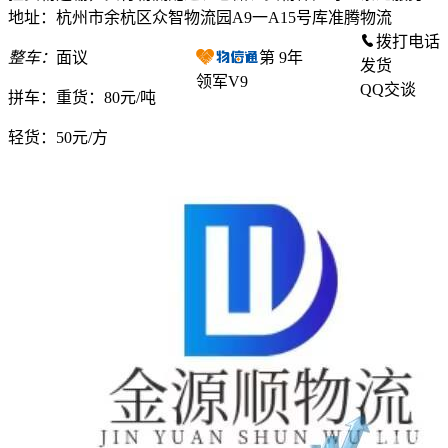
地址：杭州市余杭区众智物流园A9一A15号库准腾物流
拨打电话
整车：
面议
第
9
年
发货
领军V9
QQ交谈
拼车：
重货：80元/吨
轻货：
50元/方