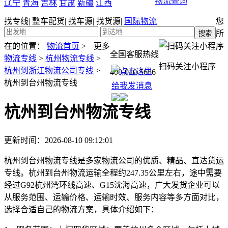
物流查询
辽宁
青海
吉林
甘肃
新疆
江西
找专线
|
整车配货
|
找车源
|
找货源
|
国际物流
您
所
在的位置：
物流首页
>
更多
全国客服热线
物流专线
>
杭州物流专线
>
扫码关注小程序
杭州到浙江物流公司专线
>
400-010-5656
杭州到台州物流专线
杭州到台州物流专线
更新时间：2026-08-10 09:12:01
杭州到台州物流专线是多家物流公司的优质、精品、直达货运
专线。杭州到台州物流运输全程约247.35公里左右，途中需要
经过G92杭州湾环线高速、G15沈海高速，广大发货企业可以
从服务范围、运输价格、运输时效、服务内容等多方面对比，
选择合适自己的物流方案，具体介绍如下：