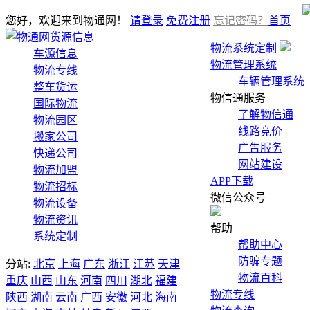
您好，欢迎来到物通网！
请登录
免费注册
忘记密码？
首页
货源信息
物流系统定制
车源信息
物流管理系统
物流专线
车辆管理系统
整车货运
物信通服务
国际物流
了解物信通
物流园区
线路竞价
搬家公司
广告服务
快递公司
网站建设
物流加盟
APP下载
物流招标
微信公众号
物流设备
物流资讯
帮助
系统定制
帮助中心
防骗专题
分站:
北京
上海
广东
浙江
江苏
天津
物流百科
重庆
山西
山东
河南
四川
湖北
福建
物流专线
陕西
湖南
云南
广西
安徽
河北
海南