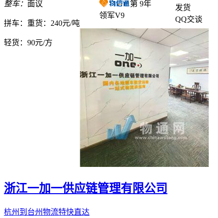
整车：
面议
第
9
年
发货
领军V9
QQ交谈
拼车：
重货：240元/吨
轻货：
90元/方
浙江一加一供应链管理有限公司
杭州到台州物流特快直达