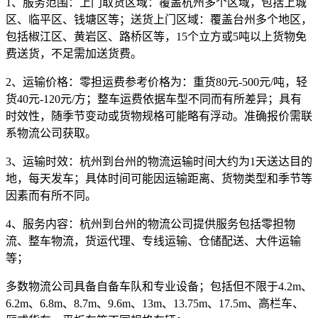
1、服务范围：
上门取货区域：覆盖杭州多个区域，包括上城
区、临平区、钱塘区等；送货上门区域：覆盖台州多个地区，
包括椒江区、黄岩区、路桥区等，15个立方或5吨以上货物免
费送货，不足需加送货费。
2、运输价格：
零担运费参考价格为：
重货80元-500元/吨，轻
货40元-120元/方
；整车运费依据车型不同而有所差异；具有
时效性，随季节变动或货物规格可能略有浮动。准确报价需联
系物流公司获取。
3、运输时效：
杭州到台州的物流运输时间大约为
1天
送达目的
地，每天发车；具体时间可能因运输距离、货物类型和季节等
因素而有所不同。
4、服务内容：
杭州到台州的物流公司提供服务包括零担物
流、整车物流，货运代理、专线运输、仓储配送、大件运输
等；
多数物流公司具备自备车队和专业设备；包括但不限于4.2m、
6.2m、6.8m、8.7m、9.6m、13m、13.75m、17.5m、高栏车、