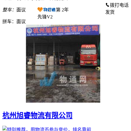
拨打电话
整车：
面议
第
2
年
发货
先锋V2
拼车：
面议
杭州旭睿物流有限公司