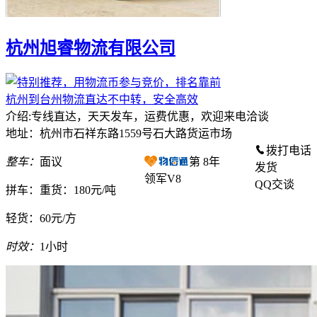
杭州旭睿物流有限公司
杭州到台州物流直达不中转，安全高效
介绍:专线直达，天天发车，运费优惠，欢迎来电洽谈
地址：杭州市石祥东路1559号石大路货运市场
拨打电话
整车：
面议
第
8
年
发货
领军V8
QQ交谈
拼车：
重货：180元/吨
轻货：
60元/方
时效：
1小时