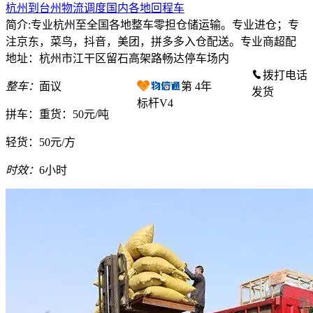
杭州到台州物流调度国内各地回程车
简介:专业杭州至全国各地整车零担仓储运输。专业进仓；专
注京东，菜鸟，抖音，美团，拼多多入仓配送。专业商超配
地址：杭州市江干区留石高架路畅达停车场内
拨打电话
整车：
面议
第
4
年
发货
标杆V4
拼车：
重货：50元/吨
轻货：
50元/方
时效：
6小时