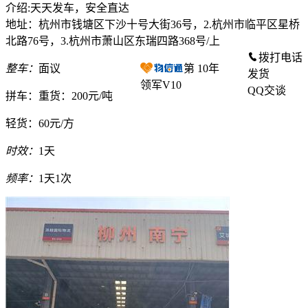
介绍:天天发车，安全直达
地址：杭州市钱塘区下沙十号大街36号，2.杭州市临平区星桥
北路76号，3.杭州市萧山区东瑞四路368号/上
拨打电话
整车：
面议
第
10
年
发货
领军V10
QQ交谈
拼车：
重货：200元/吨
轻货：
60元/方
时效：
1天
频率：
1天1次