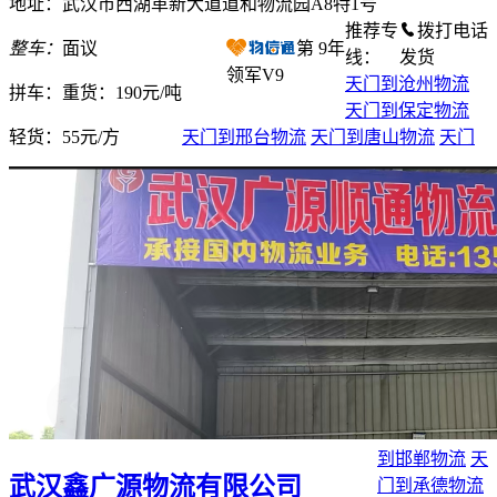
地址：武汉市西湖革新大道道和物流园A8特1号
推荐专
拨打电话
整车：
面议
第
9
年
线：
发货
领军V9
天门到沧州物流
拼车：
重货：190元/吨
天门到保定物流
轻货：
55元/方
天门到邢台物流
天门到唐山物流
天门
到邯郸物流
天
武汉鑫广源物流有限公司
门到承德物流