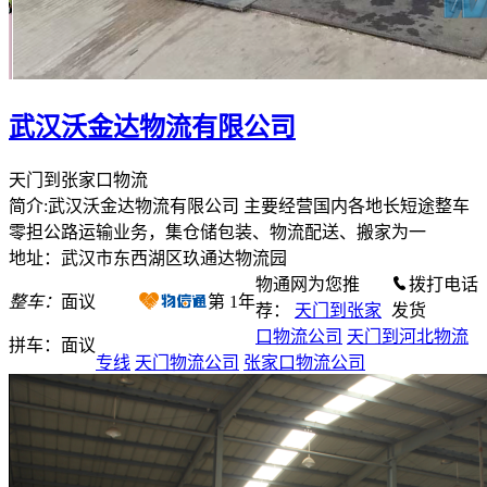
武汉沃金达物流有限公司
天门到张家口物流
简介:武汉沃金达物流有限公司 主要经营国内各地长短途整车
零担公路运输业务，集仓储包装、物流配送、搬家为一
地址：武汉市东西湖区玖通达物流园
物通网为您推
拨打电话
整车：
面议
第
1
年
荐：
天门到张家
发货
口物流公司
天门到河北物流
拼车：
面议
专线
天门物流公司
张家口物流公司