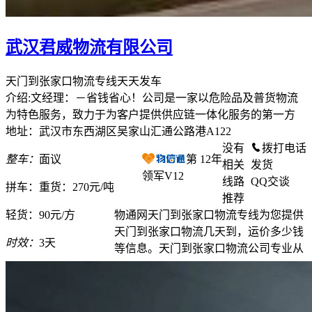
武汉君威物流有限公司
天门到张家口物流专线天天发车
介绍:文经理：－省钱省心！公司是一家以危险品及普货物流
为特色服务，致力于为客户提供供应链一体化服务的第一方
地址：武汉市东西湖区吴家山汇通公路港A122
没有
拨打电话
整车：
面议
第
12
年
相关
发货
领军V12
线路
QQ交谈
拼车：
重货：270元/吨
推荐
轻货：
90元/方
物通网天门到张家口物流专线为您提供
天门到张家口物流几天到，运价多少钱
时效：
3天
等信息。天门到张家口物流公司专业从