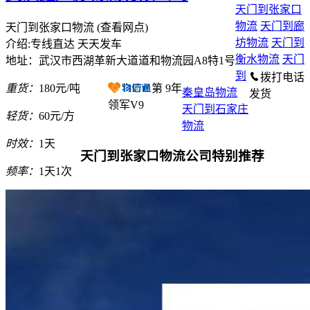
天门到张家口
物流
天门到廊
天门到张家口物流
(查看网点)
坊物流
天门到
介绍:专线直达 天天发车
衡水物流
天门
地址：武汉市西湖革新大道道和物流园A8特1号
到
拨打电话
重货：
180元/吨
第
9
年
秦皇岛物流
发货
领军V9
天门到石家庄
轻货：
60元/方
物流
时效：
1天
天门到张家口物流公司特别推荐
频率：
1天1次