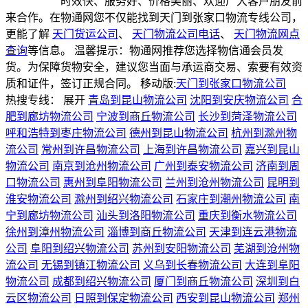
时效快、服务好、价格美丽、欢迎广大客户朋友前
来合作。在物通网您不仅能找到天门到张家口物流专线公司，
更能了解
天门货运公司
、
天门物流公司电话
、
天门物流网点
查询
等信息。 温馨提示：物通网推荐您选择物信通会员发
货。为保障货物安全，建议您当面与承运商交易、索要有效资
质和证件，签订正规合同。
移动版:
天门到张家口物流公司
热搜专线：
展开
青岛到昆山物流公司
沈阳到安庆物流公司
合
肥到廊坊物流公司
宁波到商丘物流公司
长沙到菏泽物流公司
呼和浩特到枣庄物流公司
德州到昆山物流公司
杭州到滁州物
流公司
常州到许昌物流公司
上海到许昌物流公司
嘉兴到昆山
物流公司
南京到沧州物流公司
广州到泰安物流公司
济南到周
口物流公司
惠州到阜阳物流公司
兰州到沧州物流公司
昆明到
淮安物流公司
滁州到绍兴物流公司
石家庄到潮州物流公司
南
宁到廊坊物流公司
汕头到洛阳物流公司
重庆到衡水物流公司
徐州到漳州物流公司
淄博到商丘物流公司
天津到连云港物流
公司
阜阳到绍兴物流公司
苏州到安阳物流公司
芜湖到沧州物
流公司
无锡到镇江物流公司
义乌到长春物流公司
大连到阜阳
物流公司
成都到绍兴物流公司
厦门到商丘物流公司
深圳到白
云区物流公司
日照到保定物流公司
西安到昆山物流公司
郑州