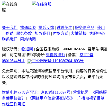
关于我们
|
物通风姿
|
投诉反馈
|
诚聘英才
|
服务与产品
|
使用
与帮助
|
服务条款
|
加盟我们
|
付款方式
|
友情链接
|
客服中心
|
联系我们
|
网站地图
版权所有：
物通网
|
全国客服热线：400-010-5656
|
常年法律顾
问：河南班固律师事务所
刘镕诚律师
|
备案：
京ICP备
08010544号-1
|
京公网安备 11010802041893号
免责声明：本站只起到物流信息平台作用，内容的真实准确性
以及物流过程中出现的任何风险均由发布者负责，与平台无
关。
增值电信业务许可证：京ICP证110597号
|
营业执照
|
《网络服
务使用协议》
|
《网络用户信息保密协议》
|
广播电视节目制
作经营许可证