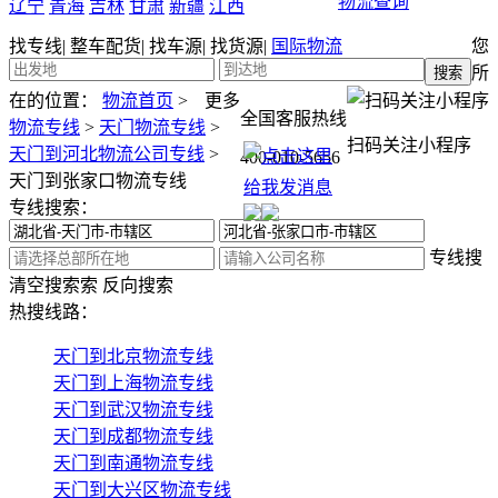
物流查询
辽宁
青海
吉林
甘肃
新疆
江西
找专线
|
整车配货
|
找车源
|
找货源
|
国际物流
您
所
在的位置：
物流首页
>
更多
全国客服热线
物流专线
>
天门物流专线
>
扫码关注小程序
天门到河北物流公司专线
>
400-010-5656
天门到张家口物流专线
专线搜索：
专线搜
清空搜索
索
反向搜索
热搜线路：
天门到北京物流专线
天门到上海物流专线
天门到武汉物流专线
天门到成都物流专线
天门到南通物流专线
天门到大兴区物流专线