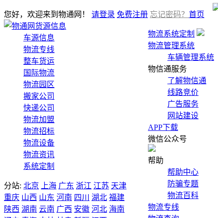
您好，欢迎来到物通网！
请登录
免费注册
忘记密码？
首页
货源信息
物流系统定制
车源信息
物流管理系统
物流专线
车辆管理系统
整车货运
物信通服务
国际物流
了解物信通
物流园区
线路竞价
搬家公司
广告服务
快递公司
网站建设
物流加盟
APP下载
物流招标
微信公众号
物流设备
物流资讯
帮助
系统定制
帮助中心
防骗专题
分站:
北京
上海
广东
浙江
江苏
天津
物流百科
重庆
山西
山东
河南
四川
湖北
福建
物流专线
陕西
湖南
云南
广西
安徽
河北
海南