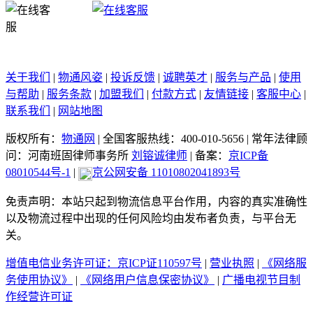
关于我们
|
物通风姿
|
投诉反馈
|
诚聘英才
|
服务与产品
|
使用
与帮助
|
服务条款
|
加盟我们
|
付款方式
|
友情链接
|
客服中心
|
联系我们
|
网站地图
版权所有：
物通网
|
全国客服热线：400-010-5656
|
常年法律顾
问：河南班固律师事务所
刘镕诚律师
|
备案：
京ICP备
08010544号-1
|
京公网安备 11010802041893号
免责声明：本站只起到物流信息平台作用，内容的真实准确性
以及物流过程中出现的任何风险均由发布者负责，与平台无
关。
增值电信业务许可证：京ICP证110597号
|
营业执照
|
《网络服
务使用协议》
|
《网络用户信息保密协议》
|
广播电视节目制
作经营许可证