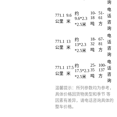
询
电
10-
51-
约
771.1
9.6
话
18
61
9.6*2.3
公里
米
咨
吨
方
*2.5米
询
电
18-
67-
约
771.1
13
话
32
81
13*2.3
公里
米
咨
吨
方
*2.5米
询
电
25-
100-
约
771.1
17.5
话
35
137
17.5*2.3
公里
米
咨
吨
方
*2.5米
询
温馨提示：所列参数均为参考，
具体价格因货物类型和季节 等
因素有差异，请电话咨询具体的
整车价格。