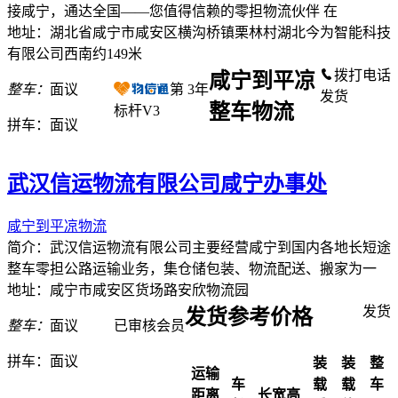
接咸宁，通达全国——您值得信赖的零担物流伙伴 在
地址：湖北省咸宁市咸安区横沟桥镇栗林村湖北今为智能科技
有限公司西南约149米
拨打电话
咸宁到平凉
整车：
面议
第
3
年
发货
整车物流
标杆V3
拼车：
面议
武汉信运物流有限公司咸宁办事处
咸宁到平凉物流
简介：武汉信运物流有限公司主要经营咸宁到国内各地长短途
整车零担公路运输业务，集仓储包装、物流配送、搬家为一
地址：咸宁市咸安区货场路安欣物流园
发货
发货参考价格
整车：
面议
已审核会员
拼车：
面议
装
装
整
运输
车
载
载
车
距离
长宽高