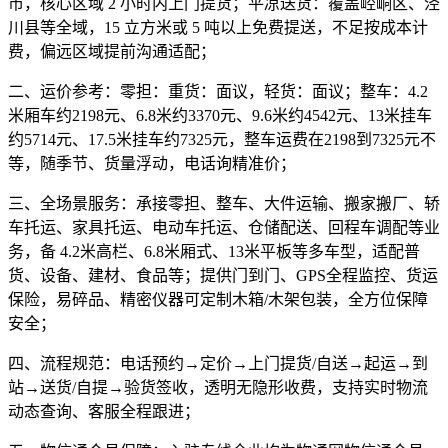
市，核心区域 2 小时内上门提货；平凉送货：覆盖崆峒区、泾
川县等全域，15 立方米或 5 吨以上免费提送，不足按成本计
费，偏远区域提前沟通适配；
二、运价参考：
零担：重货：面议，轻货：面议；整车：4.2
米厢车约2198元、6.8米约3370元、9.6米约4542元、13米挂车
约5714元、17.5米挂车约7325元，整车运费在2198到7325元不
等，随季节、货量浮动，电话询精准价；
三、全场景服务：
承接零担、整车、大件运输、搬家搬厂、轿
车托运、家具托运、电动车托运、仓储配送、回程车调配等业
务，备 4.2米高栏、6.8米厢式、13米平板等多车型，适配普
货、设备、建材、食品等；提供门到门、GPS全程监控、货运
保险，易碎品、精密仪器可定制木箱/木架包装，全方位保障
安全；
四、流程规范：
电话预约→定价→上门提货/自送→起运→到
站→送货/自提→验货签收，透明无隐形收费，支持实时物流
动态查询、客服全程跟进；