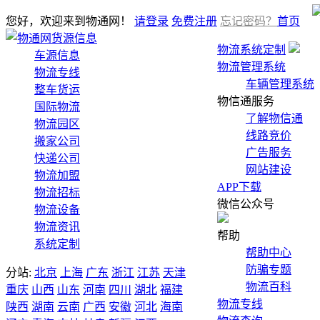
您好，欢迎来到物通网！
请登录
免费注册
忘记密码？
首页
货源信息
物流系统定制
车源信息
物流管理系统
物流专线
车辆管理系统
整车货运
物信通服务
国际物流
了解物信通
物流园区
线路竞价
搬家公司
广告服务
快递公司
网站建设
物流加盟
APP下载
物流招标
微信公众号
物流设备
物流资讯
帮助
系统定制
帮助中心
防骗专题
分站:
北京
上海
广东
浙江
江苏
天津
物流百科
重庆
山西
山东
河南
四川
湖北
福建
物流专线
陕西
湖南
云南
广西
安徽
河北
海南