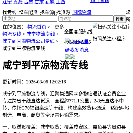
物流查询
辽宁
青海
吉林
甘肃
新疆
江西
找专线
|
整车配货
|
找车源
|
找货源
|
国际物流
您
所
在的位置：
物流首页
>
更多
全国客服热线
物流专线
>
咸宁物流专线
>
扫码关注小程序
咸宁到甘肃物流公司专线
>
400-010-5656
咸宁到平凉物流专线
咸宁到平凉物流专线
更新时间：2026-08-06 12:02:16
咸宁到平凉物流专线，汇聚物通网众多物信通认证会员企业，
专注跨省干线直达货运，全程约771.1公里，2-3天直达不中
转，依托G70福银高速等干线，构建高效货运通道，适配两地
制造、电商、商贸等全场景运输需求。
一、取送货覆盖：
咸宁取货：覆盖咸安区、嘉鱼县等周边县