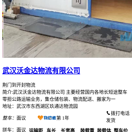
武汉沃金达物流有限公司
荆门到开封物流
简介:武汉沃金达物流有限公司 主要经营国内各地长短途整车
零担公路运输业务，集仓储包装、物流配送、搬家为一
地址：武汉市东西湖区玖通达物流园
拨打电话
整车：
面议
第
1
年
发货
拼车：
面议
运输距
车长
长宽高
装载重
装载体
整车价