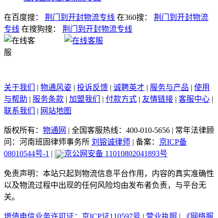
在百度搜：
荆门到开封物流专线
在360搜：
荆门到开封物流
专线
在搜狗搜：
荆门到开封物流专线
关于我们
|
物通风姿
|
投诉反馈
|
诚聘英才
|
服务与产品
|
使用
与帮助
|
服务条款
|
加盟我们
|
付款方式
|
友情链接
|
客服中心
|
联系我们
|
网站地图
版权所有：
物通网
|
全国客服热线：400-010-5656
|
常年法律顾
问：河南班固律师事务所
刘镕诚律师
|
备案：
京ICP备
08010544号-1
|
京公网安备 11010802041893号
免责声明：本站只起到物流信息平台作用，内容的真实准确性
以及物流过程中出现的任何风险均由发布者负责，与平台无
关。
增值电信业务许可证：京ICP证110597号
|
营业执照
|
《网络服