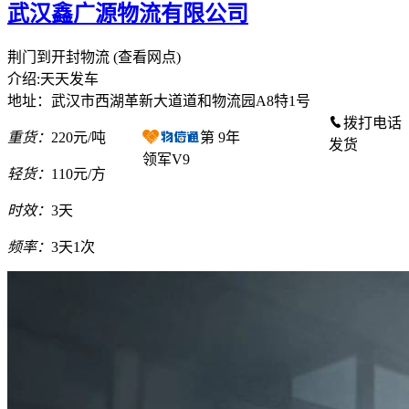
武汉鑫广源物流有限公司
荆门到开封物流
(查看网点)
介绍:天天发车
地址：武汉市西湖革新大道道和物流园A8特1号
拨打电话
重货：
220元/吨
第
9
年
发货
领军V9
轻货：
110元/方
时效：
3天
频率：
3天1次