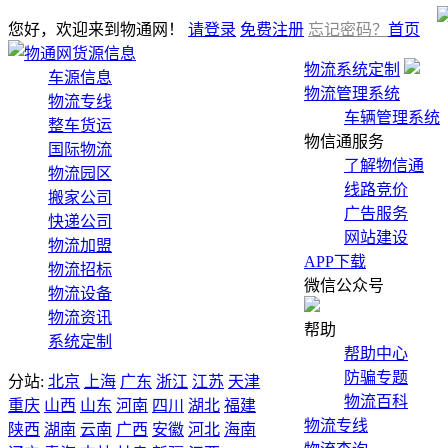
您好，欢迎来到物通网！
请登录
免费注册
忘记密码？
首页
货源信息
物流系统定制
车源信息
物流管理系统
物流专线
车辆管理系统
整车货运
物信通服务
国际物流
了解物信通
物流园区
线路竞价
搬家公司
广告服务
快递公司
网站建设
物流加盟
APP下载
物流招标
微信公众号
物流设备
物流资讯
帮助
系统定制
帮助中心
防骗专题
分站:
北京
上海
广东
浙江
江苏
天津
物流百科
重庆
山西
山东
河南
四川
湖北
福建
物流专线
陕西
湖南
云南
广西
安徽
河北
海南