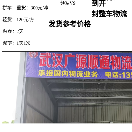
到开
领军V9
拼车：
重货：300元/吨
封整车物流
轻货：
120元/方
发货参考价格
时效：
2天
频率：
1天1次