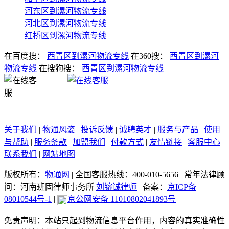
河东区到漯河物流专线
河北区到漯河物流专线
红桥区到漯河物流专线
在百度搜：
西青区到漯河物流专线
在360搜：
西青区到漯河
物流专线
在搜狗搜：
西青区到漯河物流专线
关于我们
|
物通风姿
|
投诉反馈
|
诚聘英才
|
服务与产品
|
使用
与帮助
|
服务条款
|
加盟我们
|
付款方式
|
友情链接
|
客服中心
|
联系我们
|
网站地图
版权所有：
物通网
|
全国客服热线：400-010-5656
|
常年法律顾
问：河南班固律师事务所
刘镕诚律师
|
备案：
京ICP备
08010544号-1
|
京公网安备 11010802041893号
免责声明：本站只起到物流信息平台作用，内容的真实准确性