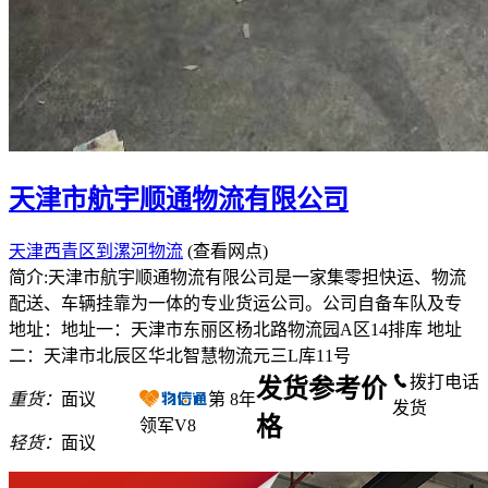
天津市航宇顺通物流有限公司
天津西青区到漯河物流
(查看网点)
简介:天津市航宇顺通物流有限公司是一家集零担快运、物流
配送、车辆挂靠为一体的专业货运公司。公司自备车队及专
地址：地址一：天津市东丽区杨北路物流园A区14排库 地址
二：天津市北辰区华北智慧物流元三L库11号
拨打电话
发货参考价
重货：
面议
第
8
年
发货
格
领军V8
轻货：
面议