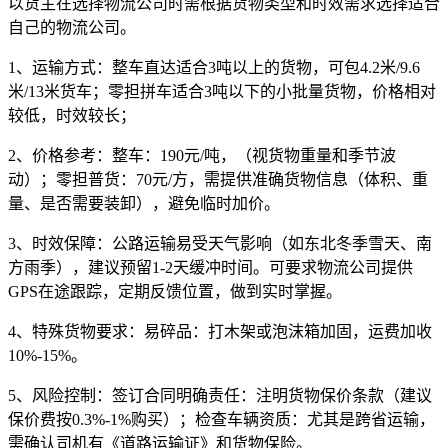
以货主在选择物流公司时需根据货物类型和时效需求选择适合
自己的物流公司。
1、运输方式：
整车直达适合3吨以上的货物，可包4.2米/9.6
米/13米货车；零担拼车适合3吨以下的小批量货物，价格相对
较低，时效较长；
2、价格参考：
整车：190元/吨，（视货物重量和季节波
动）；零担普货：70元/方，需提供准确货物信息（体积、重
量、是否需要装卸），避免临时加价。
3、时效保障：
公路运输易受天气影响（如东北冬季雪天、南
方雨季），建议预留1-2天缓冲时间。可要求物流公司提供
GPS在途跟踪，定期反馈位置，做到实时掌握。
4、特殊货物要求：
易碎品：打木架或泡沫箱加固，运费加收
10%-15%。
5、风险控制：
签订合同明确责任：注明货物保价条款（建议
保价费按0.3%-1%购买）；检查车辆资质：尤其是跨省运输，
需确认司机有《道路运输证》和货物保险。