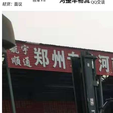
河整车物流
领军V8
QQ交谈
轻货：
面议