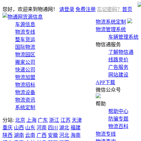
您好，欢迎来到物通网！
请登录
免费注册
忘记密码？
首页
货源信息
物流系统定制
车源信息
物流管理系统
物流专线
车辆管理系统
整车货运
物信通服务
国际物流
了解物信通
物流园区
线路竞价
搬家公司
广告服务
快递公司
网站建设
物流加盟
APP下载
物流招标
微信公众号
物流设备
物流资讯
帮助
系统定制
帮助中心
防骗专题
分站:
北京
上海
广东
浙江
江苏
天津
物流百科
重庆
山西
山东
河南
四川
湖北
福建
物流专线
陕西
湖南
云南
广西
安徽
河北
海南