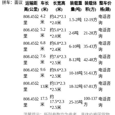
拼车：
面议
运输距
车长
长宽高
装载重
装载体
整车价
离(公里)
(米)
(米)
量(吨)
积(方)
格(趟)
4.2
808.45公
约4.2*2.1
电话咨
1.5-2吨
12-19方
米
里
*2.0米
询
5.2
808.45公
约5.0*2.1
电话咨
2-6吨
21-28方
米
里
*2.0米
询
6.8
808.45公
约6.8*2.3
电话咨
6-10吨
35-43方
米
里
*2.4米
询
7.6
808.45公
约7.6*2.3
电话咨
8-12吨
42-48方
米
里
*2.5米
询
9.6
808.45公
约9.6*2.3
电话咨
10-18吨
51-61方
米
里
*2.5米
询
808.45公
约13*2.3
电话咨
13米
18-32吨
67-81方
里
*2.5米
询
约
17.5
100-137
808.45公
电话咨
17.5*2.3
25-35吨
米
方
里
询
*2.5米
温馨提示：所列参数均为参考，具体价格因货物