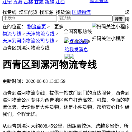
物流查询
辽宁
青海
吉林
甘肃
新疆
江西
找专线
|
整车配货
|
找车源
|
找货源
|
国际物流
您
所
在的位置：
物流首页
>
更多
全国客服热线
物流专线
>
天津物流专线
>
扫码关注小程序
天津到河南物流公司专线
>
400-010-5656
西青区到漯河物流专线
西青区到漯河物流专线
更新时间：2026-08-08 13:03:59
西青到漯河物流专线，提供一站式门到门的直达服务，西青到
漯河物流公司专注为西青地区客户打造高效、可靠、全面的物
流体验，无论你是大件货物，还是小件货物，都能安心托付给
我们，全程无忧。
从西青到漯河大约808.45公里，因距离较远、跨越多省份，所