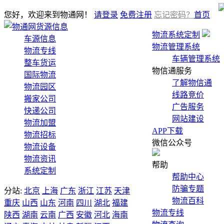
您好，欢迎来到物通网！
请登录
免费注册
忘记密码？
首页
货源信息
物流系统定制
车源信息
物流管理系统
物流专线
车辆管理系统
整车货运
物信通服务
国际物流
了解物信通
物流园区
线路竞价
搬家公司
广告服务
快递公司
网站建设
物流加盟
APP下载
物流招标
微信公众号
物流设备
物流资讯
帮助
系统定制
帮助中心
防骗专题
分站:
北京
上海
广东
浙江
江苏
天津
物流百科
重庆
山西
山东
河南
四川
湖北
福建
物流专线
陕西
湖南
云南
广西
安徽
河北
海南