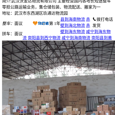
简介:武汉沃金达物流有限公司 主要经营国内各地长短途整车
零担公路运输业务，集仓储包装、物流配送、搬家为一
地址：武汉市东西湖区玖通达物流园
县到海南物流
赤
拨打电话
整车：
面议
第
1
年
壁到海北物流
赤
发货
壁到海东物流
咸宁到海东物
拼车：
面议
流
崇阳县到西宁物流
咸宁到海南物流
崇阳县到黄