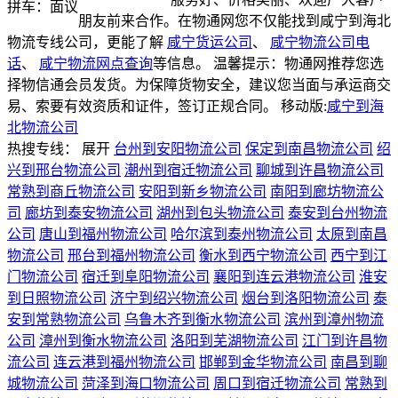
拼车：
面议
朋友前来合作。在物通网您不仅能找到咸宁到海北
物流专线公司，更能了解
咸宁货运公司
、
咸宁物流公司电
话
、
咸宁物流网点查询
等信息。 温馨提示：物通网推荐您选
择物信通会员发货。为保障货物安全，建议您当面与承运商交
易、索要有效资质和证件，签订正规合同。
移动版:
咸宁到海
北物流公司
热搜专线：
展开
台州到安阳物流公司
保定到南昌物流公司
绍
兴到邢台物流公司
潮州到宿迁物流公司
聊城到许昌物流公司
常熟到商丘物流公司
安阳到新乡物流公司
南阳到廊坊物流公
司
廊坊到泰安物流公司
湖州到包头物流公司
泰安到台州物流
公司
唐山到福州物流公司
哈尔滨到泰州物流公司
太原到南昌
物流公司
邢台到福州物流公司
衡水到西宁物流公司
西宁到江
门物流公司
宿迁到阜阳物流公司
襄阳到连云港物流公司
淮安
到日照物流公司
济宁到绍兴物流公司
烟台到洛阳物流公司
泰
安到常熟物流公司
乌鲁木齐到衡水物流公司
滨州到漳州物流
公司
漳州到衡水物流公司
洛阳到芜湖物流公司
江门到许昌物
流公司
连云港到福州物流公司
邯郸到金华物流公司
南昌到聊
城物流公司
菏泽到海口物流公司
周口到宿迁物流公司
常熟到