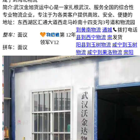
简介:武汉金旭货运中心是一家扎根武汉、服务全国的综合性
专业物流企业，专注于为各类客户提供高效、安全、便捷的
地址：东西湖区汇通大道西走马岭南十四支沟3号道和物流园
到黄南物流
通城
拨打电话
整车：
面议
第
12
年
县到西宁物流
崇
发货
领军V12
阳县到玉树物流
咸宁到玉树
拼车：
面议
物流
咸宁到果洛物流
崇阳