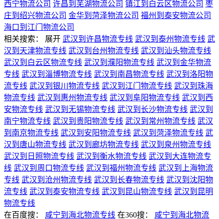
西宁物流公司
许昌到芜湖物流公司
镇江到白云区物流公司
枣
庄到绍兴物流公司
金华到菏泽物流公司
福州到泰安物流公司
海口到江门物流公司
相关搜索：
展开
武汉到许昌物流专线
武汉到泰州物流专线
武
汉到天津物流专线
武汉到台州物流专线
武汉到汕头物流专线
武汉到白云区物流专线
武汉到濮阳物流专线
武汉到金华物流
专线
武汉到淄博物流专线
武汉到南昌物流专线
武汉到洛阳物
流专线
武汉到银川物流专线
武汉到江门物流专线
武汉到珠海
物流专线
武汉到惠州物流专线
武汉到阜阳物流专线
武汉到西
安物流专线
武汉到无锡物流专线
武汉到长沙物流专线
武汉到
南宁物流专线
武汉到贵阳物流专线
武汉到常州物流专线
武汉
到南京物流专线
武汉到安阳物流专线
武汉到菏泽物流专线
武
汉到唐山物流专线
武汉到廊坊物流专线
武汉到泉州物流专线
武汉到日照物流专线
武汉到衡水物流专线
武汉到大连物流专
线
武汉到周口物流专线
武汉到福州物流专线
武汉到上海物流
专线
武汉到沧州物流专线
武汉到长春物流专线
武汉到沈阳物
流专线
武汉到泰安物流专线
武汉到昆山物流专线
武汉到昆明
物流专线
在百度搜：
咸宁到海北物流专线
在360搜：
咸宁到海北物流