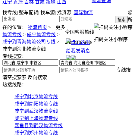
物流查询
辽宁
青海
吉林
甘肃
新疆
江西
找专线
|
整车配货
|
找车源
|
找货源
|
国际物流
您
所
在的位置：
物流首页
>
更多
全国客服热线
物流专线
>
咸宁物流专线
>
扫码关注小程序
咸宁到青海物流公司专线
>
400-010-5656
咸宁到海北物流专线
专线搜索：
专线搜
清空搜索
索
反向搜索
热搜线路：
咸宁到北京物流专线
咸宁到简阳物流专线
咸宁到武汉物流专线
咸宁到上海物流专线
嘉鱼县到武汉物流专线
咸宁到郑州物流专线