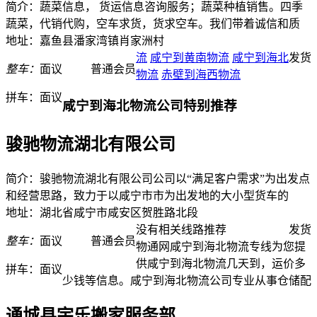
简介：蔬菜信息， 货运信息咨询服务；蔬菜种植销售。四季
蔬菜，代销代购，空车求货，货求空车。我们带着诚信和质
地址：嘉鱼县潘家湾镇肖家洲村
流
咸宁到黄南物流
咸宁到海北
发货
整车：
面议
普通会员
物流
赤壁到海西物流
拼车：
面议
咸宁到海北物流公司特别推荐
骏驰物流湖北有限公司
简介：骏驰物流湖北有限公司公司以“满足客户需求”为出发点
和经营思路，致力于以咸宁市市为出发地的大小型货车的
地址：湖北省咸宁市咸安区贺胜路北段
没有相关线路推荐
发货
整车：
面议
普通会员
物通网咸宁到海北物流专线为您提
供咸宁到海北物流几天到，运价多
拼车：
面议
少钱等信息。咸宁到海北物流公司专业从事仓储配
通城县宇乐搬家服务部