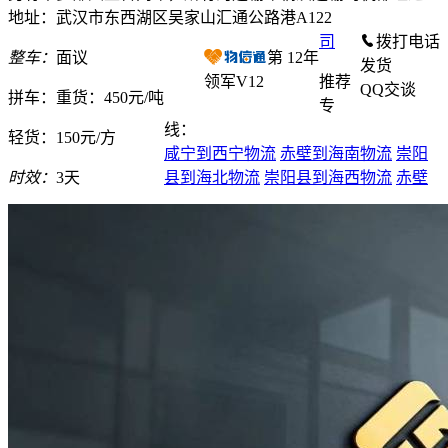
地址：武汉市东西湖区吴家山汇通公路港A122
司
拨打电话
整车：
面议
第
12
年
发货
领军V12
推荐
QQ交谈
拼车：
重货：450元/吨
专
线：
轻货：
150元/方
咸宁到西宁物流
赤壁到海南物流
崇阳
时效：
3天
县到海北物流
崇阳县到海西物流
赤壁