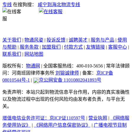
专线
在搜狗搜：
咸宁到海北物流专线
关于我们
|
物通风姿
|
投诉反馈
|
诚聘英才
|
服务与产品
|
使用
与帮助
|
服务条款
|
加盟我们
|
付款方式
|
友情链接
|
客服中心
|
联系我们
|
网站地图
版权所有：
物通网
|
全国客服热线：400-010-5656
|
常年法律顾
问：河南班固律师事务所
刘镕诚律师
|
备案：
京ICP备
08010544号-1
|
京公网安备 11010802041893号
免责声明：本站只起到物流信息平台作用，内容的真实准确性
以及物流过程中出现的任何风险均由发布者负责，与平台无
关。
增值电信业务许可证：京ICP证110597号
|
营业执照
|
《网络服
务使用协议》
|
《网络用户信息保密协议》
|
广播电视节目制