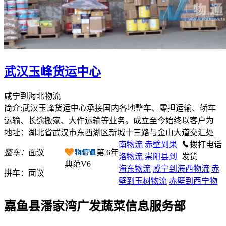
武汉玉峰货运中心
咸宁到海北物流
简介:武汉玉峰货运中心承接国内各地整车、零担运输、轿车
运输、长途搬家、大件运输等业务。成立至今始终以客户为
地址：湖北省武汉市东西湖区新城十三路与金山大道交汇处
南物流
赤壁到果
拨打电话
整车：
面议
第
6
年
洛物流
崇阳县到
发货
典范V6
海东物流
咸宁到海西物流
赤
拼车：
面议
壁到玉树物流
赤壁到西宁物
嘉鱼县潘家湾广发蔬菜信息服务部