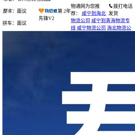
物通网为您推
拨打电话
整车：
面议
第
2
年
荐：
咸宁到海北
发货
先锋V2
物流公司
咸宁到青海物流专
拼车：
面议
线
咸宁物流公司
海北物流公