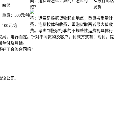
问：运费是怎么计算的？怎么付
拨打电话
：
面议
款？
发货
：
重货：300元/吨
答：运费是根据货物起止地点，重货按重量计
费，泡货按体积收费，重泡货取两者最大值收
：
100元/方
费。考虑到搬家行李的不规整性运费视具体行
家具，电器而定。针对不同货物及客户，付款方式有：现付，提
回单付及月结。
谈好了会签合同吗？
物流公司。