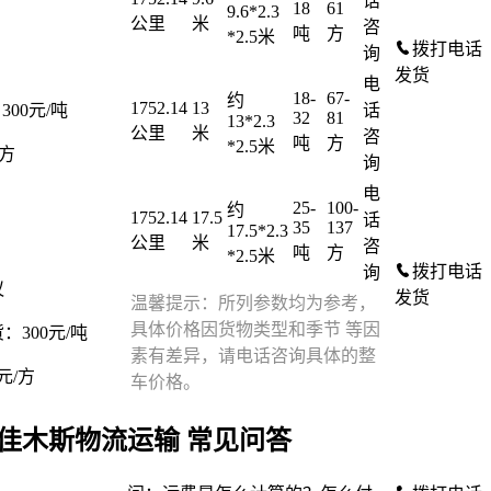
话
18
61
9.6*2.3
公里
米
咨
吨
方
*2.5米
拨打电话
询
发货
电
18-
67-
约
1752.14
13
话
300元/吨
32
81
13*2.3
公里
米
咨
吨
方
*2.5米
/方
询
电
25-
100-
约
1752.14
17.5
话
35
137
17.5*2.3
公里
米
咨
吨
方
*2.5米
拨打电话
询
议
发货
温馨提示：所列参数均为参考，
具体价格因货物类型和季节 等因
：300元/吨
素有差异，请电话咨询具体的整
0元/方
车价格。
佳木斯物流运输 常见问答