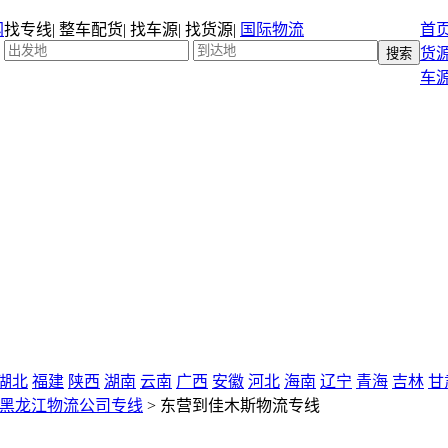
找专线
|
整车配货
|
找车源
|
找货源
|
国际物流
首
货
车
湖北
福建
陕西
湖南
云南
广西
安徽
河北
海南
辽宁
青海
吉林
甘
黑龙江物流公司专线
>
东营到佳木斯物流专线