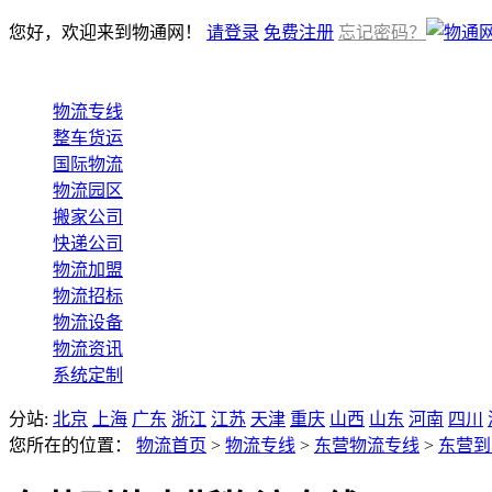
您好，欢迎来到物通网！
请登录
免费注册
忘记密码？
物流专线
整车货运
国际物流
物流园区
搬家公司
快递公司
物流加盟
物流招标
物流设备
物流资讯
系统定制
分站:
北京
上海
广东
浙江
江苏
天津
重庆
山西
山东
河南
四川
您所在的位置：
物流首页
>
物流专线
>
东营物流专线
>
东营到