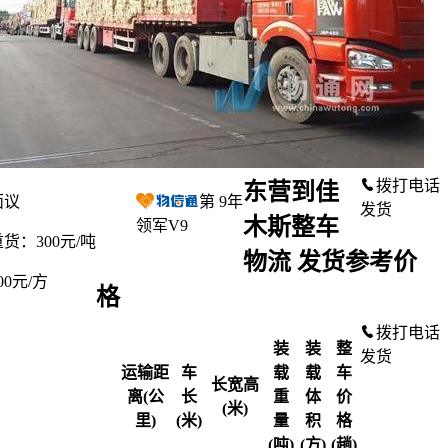
拨打电话
东营到佳
面议
第
9
年
发货
木斯整车
领军V9
货：300元/吨
物流 发货参考价
00元/方
格
拨打电话
装
装
整
发货
运输距
车
载
载
车
长宽高
离(公
长
重
体
价
(米)
里)
(米)
量
积
格
(吨)
(方)
(趟)