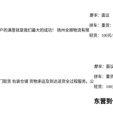
整车：
面议
拼车：
重货：
客户的满意就是我们最大的成功！ 扬州全顺物流有限
轻货：
100元
整车：
面
拼车：
重货
门取货 包装仓储 货物承运及到达送货全过程服务。公
轻货：
10
东营到