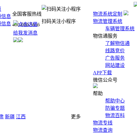
页
全国客服热线
物流系统定制
源信息
扫码关注小程序
物流管理系统
源信息
400-010-5656
车辆管理系统
物信通服务
了解物信通
线路竞价
广告服务
网站建设
APP下载
微信公众号
帮助
帮助中心
防骗专题
物流百科
肃
新疆
江西
更多
物流专线
物流查询