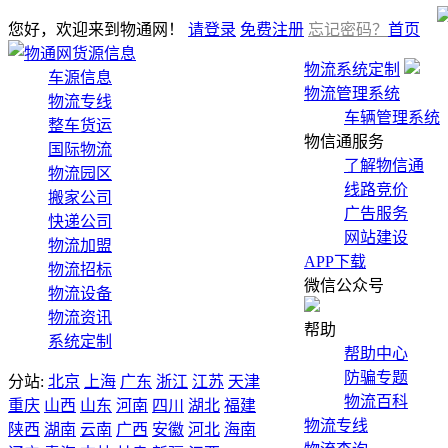
您好，欢迎来到物通网！
请登录
免费注册
忘记密码？
首页
货源信息
物流系统定制
车源信息
物流管理系统
物流专线
车辆管理系统
整车货运
物信通服务
国际物流
了解物信通
物流园区
线路竞价
搬家公司
广告服务
快递公司
网站建设
物流加盟
APP下载
物流招标
微信公众号
物流设备
物流资讯
帮助
系统定制
帮助中心
防骗专题
分站:
北京
上海
广东
浙江
江苏
天津
物流百科
重庆
山西
山东
河南
四川
湖北
福建
物流专线
陕西
湖南
云南
广西
安徽
河北
海南