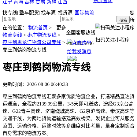
物流查询
辽宁
青海
吉林
甘肃
新疆
江西
找专线
|
整车配货
|
找车源
|
找货源
|
国际物流
您
所
在的位置：
物流首页
>
更多
全国客服热线
物流专线
>
枣庄物流专线
>
扫码关注小程序
枣庄到黑龙江物流公司专线
>
400-010-5656
枣庄到鹤岗物流专线
枣庄到鹤岗物流专线
更新时间：2026-08-06 06:40:33
枣庄到鹤岗物流专线汇聚多家优质物流企业，打造精品直达货
运通道，全程约2139.99公里，3-5天即可送达，途经G3京台高
速、G22青兰高速、济南绕城高速、G2京沪高速、秦滨高速等
交通干线，为两地货物运输搭建高效桥梁。发货企业可从服务
范围、运输价格、运输时效等多维度对比考量，量身定制契合
自身需求的物流方案。