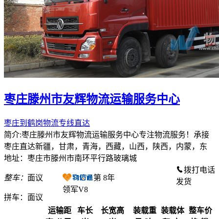
枣庄滕州市友辉物流运输服务中心
枣庄到鹤岗物流专线直达
简介:枣庄滕州市友辉物流运输服务中心专注物流服务！承接
枣庄直达新疆，甘肃，青海，西藏，山西，陕西，内蒙，东
地址：枣庄市滕州市南环平行路玻璃城
拨打电话
整车：
面议
第
8
年
发货
领军V8
拼车：
面议
运输距
车长
长宽高
装载重
装载体
整车价