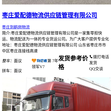
枣庄爱配德物流供应链管理有限公司
枣庄到鹤岗物流
简介:枣庄爱配德物流供应链管理有限公司是一家集零担快
运、物流配送为一体的专业货运公司。为广大客户提供专业化
地址：枣庄爱配德物流供应链管理有限公司 山东省枣庄市市
中区枣庄连接线高速
拨打电话
发货参考价
整车：
面议
第
7
年
发货
格
领军V7
QQ交谈
拼车：
面议